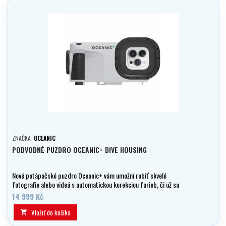
ZNAČKA:
OCEANIC
PODVODNÉ PUZDRO OCEANIC+ DIVE HOUSING
Nové potápačské puzdro Oceanic+ vám umožní robiť skvelé
fotografie alebo videá s automatickou korekciou farieb, či už sa
potápate, šnorchlujete, pádlujete alebo len tak blbnete vo vode.
14 999 Kč
Vložiť do košíka
