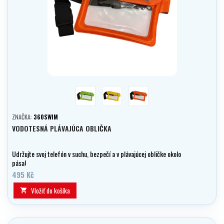
zelená
žltá
oranžová
ZNAČKA:
360SWIM
VODOTESNÁ PLÁVAJÚCA OBLIČKA
Udržujte svoj telefón v suchu, bezpečí a v plávajúcej obličke okolo
pása!
495 Kč
Vložiť do košíka
