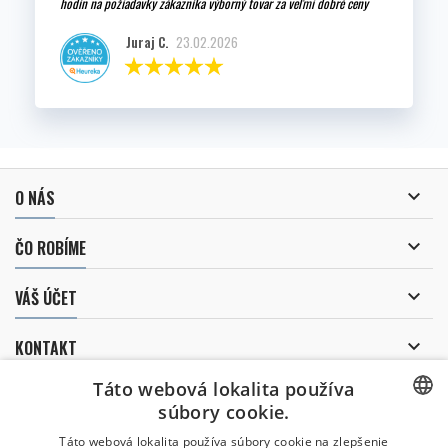
hodín na požiadavky zákazníka výborný tovar za veľmi dobré ceny
Juraj C.
23.02.2026

O NÁS

ČO ROBÍME

VÁŠ ÚČET

KONTAKT
Táto webová lokalita používa
ZASIELANIE NOVINIEK
súbory cookie.
CZECH
Táto webová lokalita používa súbory cookie na zlepšenie