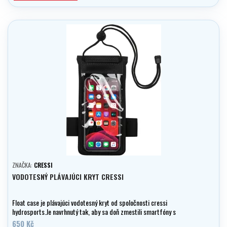
ZNAČKA:
CRESSI
VODOTESNÝ PLÁVAJÚCI KRYT CRESSI
Float case je plávajúci vodotesný kryt od spoločnosti cressi
hydrosports.Je navrhnutý tak, aby sa doň zmestili smartfóny s
displejom do 6" a hmotnosťou 200 g bez straty vztlaku.
650 Kč