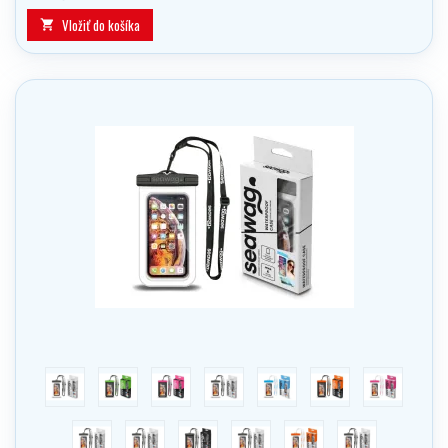
Vložiť do košíka

modrá
zelená
ružová
fialová
biela/modrá
oranžová
Biela / ružov
biela/zelená
bílá/černá
černá
maskáčová
bílá/oranžová
fialová/bílá