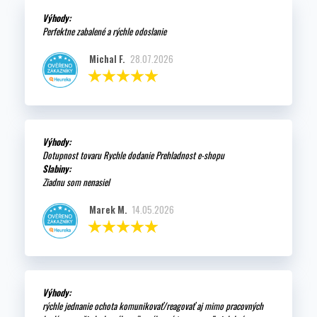
Výhody:
Perfektne zabalené a rýchle odoslanie
Michal F.
28.07.2026
Výhody:
Dotupnost tovaru Rychle dodanie Prehladnost e-shopu
Slabiny:
Ziadnu som nenasiel
Marek M.
14.05.2026
Výhody:
rýchle jednanie ochota komunikovať/reagovať aj mimo pracovných