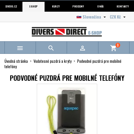
DIVERS.CZ
E-SHOP
KURZY
PRODEJNY
O NÁS
KONTAKTY
Slovenčina
CZK Kč


0



shopping_cart
Úvodná stránka
Vodotesné puzdrá a kryty
Podvodné puzdrá pre mobilné
telefóny
PODVODNÉ PUZDRÁ PRE MOBILNÉ TELEFÓNY