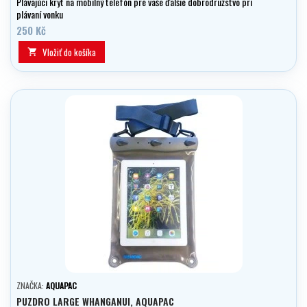
Plávajúci kryt na mobilný telefón pre vaše ďalšie dobrodružstvo pri
plávaní vonku
250 Kč
Vložiť do košíka

ZNAČKA:
AQUAPAC
PUZDRO LARGE WHANGANUI, AQUAPAC