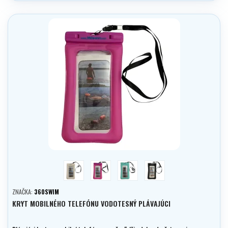
biela
ružová
trysková
černá
ZNAČKA:
360SWIM
KRYT MOBILNÉHO TELEFÓNU VODOTESNÝ PLÁVAJÚCI