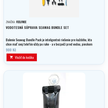
ZNAČKA:
FEELFREE
VODOTESNÁ SÚPRAVA SEAWAG BUNDLE SET
Balenie Seawag Bundle Pack je inteligentné riešenie pre každého, kto
chce mať svoj telefón vždy po ruke - a v bezpečí pred vodou, pieskom
a náhodnými pádmi. Vhodné aj ako praktický darček pre
900 Kč
outdoorových nadšencov.
Vložiť do košíka
