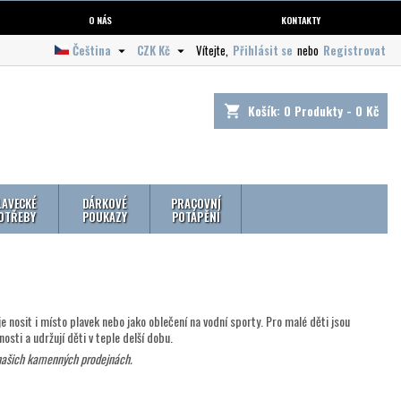
O NÁS
KONTAKTY
Čeština
CZK Kč
Vítejte,
Přihlásit se
nebo
Registrovat


Košík:
0
Produkty - 0 Kč
shopping_cart
LAVECKÉ
DÁRKOVÉ
PRACOVNÍ
OTŘEBY
POUKAZY
POTÁPĚNÍ
e nosit i místo plavek nebo jako oblečení na vodní sporty. Pro malé děti jsou
osti a udržují děti v teple delší dobu.
 našich kamenných prodejnách.