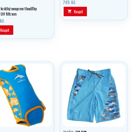
785 Kč
 krátký neopren tloušťky
Koupit

UV filtrem
 Kč
Koupit