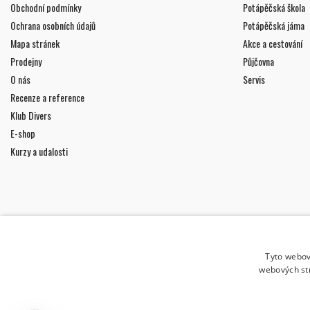
Obchodní podmínky
Potápěčská škola
Ochrana osobních údajů
Potápěčská jáma
Mapa stránek
Akce a cestování
Prodejny
Půjčovna
O nás
Servis
Recenze a reference
Klub Divers
E-shop
Kurzy a udalosti
ODBĚR NOVINEK
Tyto webov
webových st
Uděluji souhlas se
zpracováním osobních údajů
.