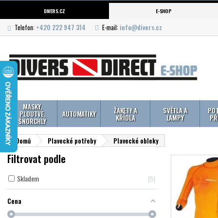
DIVERS.CZ
E-SHOP
Telefon:
+420 222 947 314
E-mail:
info@divers.cz
MASKY,
ŽAKETY A
SVĚTLA A
POT
PLOUTVE,
AUTOMATIKY
KŘÍDLA
LAMPY
PŘ
ŠNORCHLY
Domů
Plavecké potřeby
Plavecké obleky
Filtrovat podle
Skladem
5
Cena