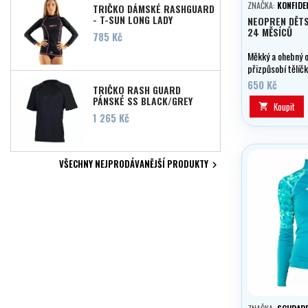
ZNAČKA:
KONFIDE
TRIČKO DÁMSKÉ RASHGUARD
- T-SUN LONG LADY
NEOPREN DĚT
24 MĚSÍCŮ
Cena
785 Kč
Měkký a ohebný 
přizpůsobí tělíč
roste.
650 Kč
TRIČKO RASH GUARD
PÁNSKÉ SS BLACK/GREY
Koupit

Cena
1 265 Kč
VŠECHNY NEJPRODÁVANĚJŠÍ PRODUKTY
