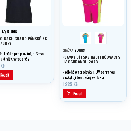
:
AQUALUNG
Modrá
Růžová
O RASH GUARD PÁNSKÉ SS
K/GREY
ZNAČKA:
ZOGGS
ící tričko pro plavání, plážové
PLAVKY DĚTSKÉ NADLEHČOVACÍ S
 aktivity, vyrobené z
UV OCHRANOU 2023
ích materiálů.
 Kč
Nadlehčovací plavky s UV ochranou
Koupit
poskytují bezpečný vztlak a
podporují přirozenou plaveckou
1 225 Kč
polohu.
Koupit
