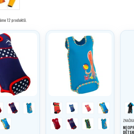
máme 12 produktů.
ahoda
polka dot
ottoMishell
červená
modrá
růžová
clownfish
m
seaFriends
jahoda
polka dot
seaFriends
ottoMishell
ZNAČKA
NEOPR
DĚTSK