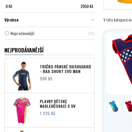
0
Kč
2050
Kč
Výrobce
V této kategorii 
Nejprodávanější
10
NEJPRODÁVANĚJŠÍ
TRIČKO PÁNSKÉ RASHGUARD
- RAA SHORT EVO MAN
Cena
990 Kč
PLAVKY DĚTSKÉ
clownfish
j
NADLEHČOVACÍ S UV
OCHRANOU 2023
Cena
1 225 Kč