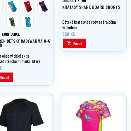
ZNAČKA:
FIN FUN
žová
clownfish
jahoda
polka dot
KRAŤASY SHARK BOARD SHORTS
seaFriends
ottoMishell
Dětské kraťasy do vody se žraločím
vzhledem
550 Kč
:
KONFIDENCE
REN DĚTSKÝ BABYWARMA 0-6
Koupit

Ů
a ohebný obleček se
sobí tělíčku miminka, které
č
Koupit