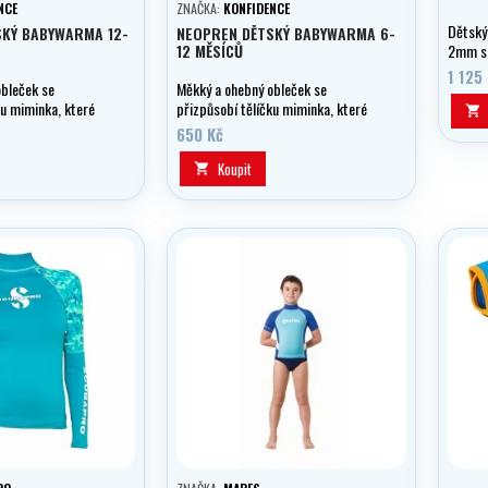
NCE
ZNAČKA:
KONFIDENCE
Dětský
SKÝ BABYWARMA 12-
NEOPREN DĚTSKÝ BABYWARMA 6-
12 MĚSÍCŮ
2mm s 
1 125
obleček se
Měkký a ohebný obleček se
ku miminka, které
přizpůsobí tělíčku miminka, které

roste.
650 Kč
Koupit
