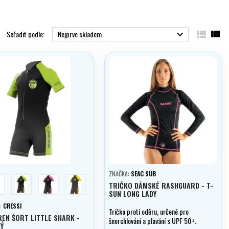


Seřadit podle:
Nejprve skladem

ZNAČKA:
SEAC SUB
odrá
zelena
růžová
žlutá
TRIČKO DÁMSKÉ RASHGUARD - T-
SUN LONG LADY
:
CRESSI
Tričko proti oděru, určené pro
EN ŠORT LITTLE SHARK -
šnorchlování a plavání s UPF 50+.
Ý