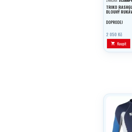
ZNAČKA:
SCUBAP
TRIKO RASHG
DLOUHÝ RUKÁ
DOPRODEJ
2 050 Kč
Koupit
