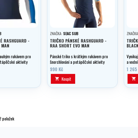
B
ZNAČKA:
SEAC SUB
ZNAČKA
KÉ RASHGUARD -
TRIČKO PÁNSKÉ RASHGUARD -
TRIČK
O MAN
RAA SHORT EVO MAN
BLAC
dlouhým rukávem pro
Pánské triko s krátkým rukávem pro
Vynikaj
otápěčské aktivity
šnorchlování a potápěčské aktivity
a vodní
vání apod.
na hladině, surfování apod.
modern
990 Kč
1 265
Koupit


2 položek