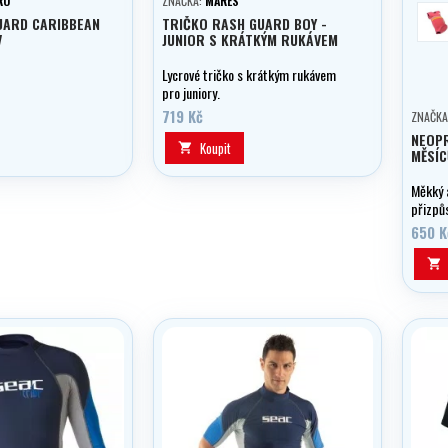
RO
ZNAČKA:
MARES
rů
UARD CARIBBEAN
TRIČKO RASH GUARD BOY -
V
JUNIOR S KRÁTKÝM RUKÁVEM
Lycrové tričko s krátkým rukávem
pro juniory.
719 Kč
ZNAČKA
NEOP
Koupit

MĚSÍC
Měkký 
přizpů
roste.
650 K
