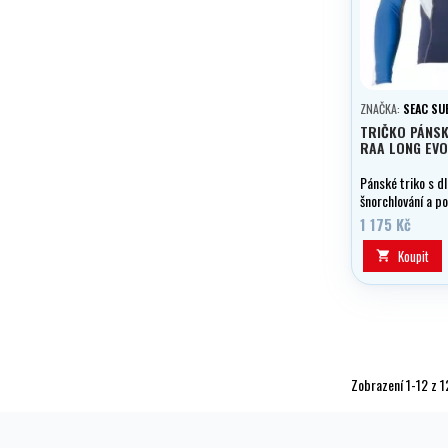
ZNAČKA:
SEAC SU
TRIČKO PÁNS
RAA LONG EV
Pánské triko s 
šnorchlování a p
na hladině, surfo
1 175 Kč
Koupit

Zobrazení 1-12 z 1