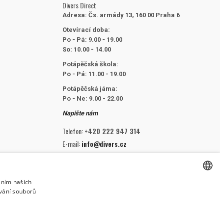
Divers Direct
Adresa:
Čs. armády 13, 160 00 Praha 6
Otevírací doba:
Po - Pá: 9.00 - 19.00
So: 10.00 - 14.00
Potápěčská škola:
Po - Pá: 11.00 - 19.00
Potápěčská jáma:
Po - Ne: 9.00 - 22.00
Napište nám
Telefon:
+420 222 947 314
E-mail:
info@divers.cz
SLEDUJTE NÁS
áním našich
vání souborů
CZECH
CZECH