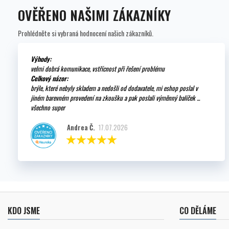
OVĚŘENO NAŠIMI ZÁKAZNÍKY
Prohlédněte si vybraná hodnocení našich zákazníků.
Výhody:
velmi dobrá komunikace, vstřícnost při řešení problému
Celkový názor:
brýle, které nebyly skladem a nedošli od dodavatele, mi eshop poslal v
jiném barevném provedení na zkoušku a pak poslali výměnný balíček ...
všechno super
Andrea Č.
17.07.2026
KDO JSME
CO DĚLÁME