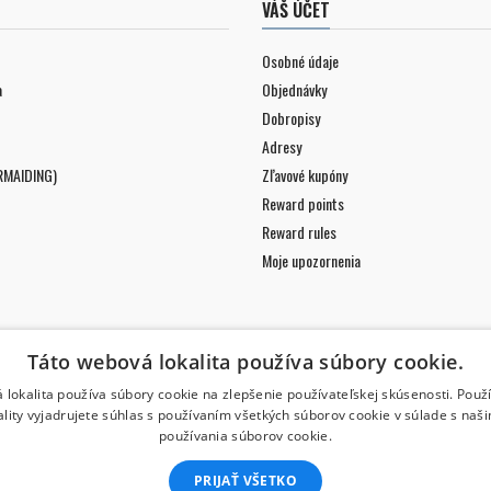
VÁŠ ÚČET
Osobné údaje
a
Objednávky
Dobropisy
Adresy
RMAIDING)
Zľavové kupóny
Reward points
Reward rules
Moje upozornenia
Táto webová lokalita používa súbory cookie.
 lokalita používa súbory cookie na zlepšenie používateľskej skúsenosti. Použ
ality vyjadrujete súhlas s používaním všetkých súborov cookie v súlade s naš
používania súborov cookie.
PRIJAŤ VŠETKO