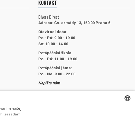
KONTAKT
Divers Direct
Adresa:
Čs. armády 13, 160 00 Praha 6
Otevírací doba:
Po - Pá: 9.00 - 19.00
So: 10.00 - 14.00
Potápěčská škola:
Po - Pá: 11.00 - 19.00
Potápěčská jáma:
Po - Ne: 9.00 - 22.00
Napište nám
Telefón:
+420 222 947 314
E-mail:
info@divers.cz
ívaním našej
imi zásadami
CZECH
SLEDUJTE NÁS
CZECH
ENGLISH