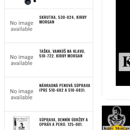
SKRUTKA, 530-024, KIRBY
MORGAN
TAŠKA, VANKÚŠ NA HLAVU,
510-722, KIRBY MORGAN
NÁHRADNÁ PENOVÁ SÚPRAVA
(PRE 510-682 A 510-683),
510-672, KIRBY MORGAN
SÚPRAVA, DENNÍK ÚDRŽBY A
OPRÁV A PERO, 125-001,
KIRBY MORGAN