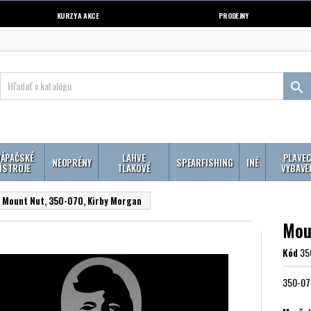
KURZY A AKCE
PRODEJNY

ÁPAČSKÉ
LAHVE
PLAVEC
NEOPRÉNY
SPEARFISHING
INÉ
ÍSTROJE
TLAKOVÉ
VYBAVE
Mount Nut, 350-070, Kirby Morgan
Mou
Kód
35
350-07