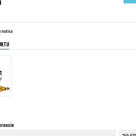
 matica
UKTU
erencie
350-07