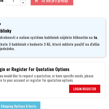
Už nie je v predaji
tvo

blinky
drobnosti o našom systéme bubliniek nájdete kliknutím na
tu
.
skate 3 bubliniek v hodnote 3 Kč, ktoré môžete použiť na ďalšiu
jednávku.
gin or Register For Quotation Options
you would like to request a quotation, or have specific needs, please
in to your account or register for quotation options.
LOGIN/REGISTER
Shipping Options & Costs