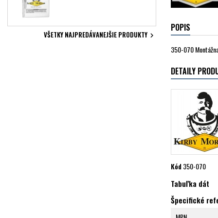
POPIS
VŠETKY NAJPREDÁVANEJŠIE PRODUKTY

350-070 Montážna
DETAILY PROD
Kód
350-070
Tabuľka dát
Špecifické ref
MPN