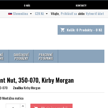
O NÁS
KONTAKTY
Slovenčina
CZK Kč
Vitajte,
Prihlásiť sa
alebo
Vytvoriť účet


Košík:
0
Produkty - 0 Kč
shopping_cart
KÉ
DARČEKOVÉ
PRACOVNÉ
NIE
POUKÁŽKY
POTÁPANIE
nt Nut, 350-070, Kirby Morgan
0-070
Značka
Kirby Morgan
0 Montážna matica