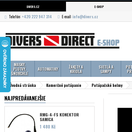
DIVERS.CZ
E-SHOP
Telefón:
+420 222 947 314
E-mail:
info@divers.cz
MASKY,
ŽAKETY A
SVETLÁ A
POT
PLUTVY,
AUTOMATIKY
KRÍDLA
LAMPY
PR
ŠNORCHLE
Úvodná stránka
Komerčné potápanie
Potápačské helmy
NAJPREDÁVANEJŠIE
RMG-4-FS KONEKTOR
SAMICA
Cena
1 480 Kč