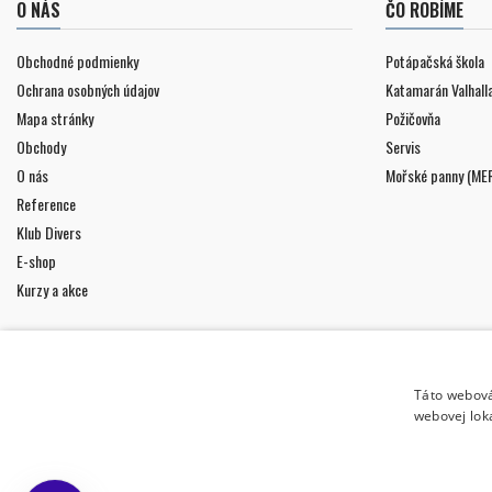
O NÁS
ČO ROBÍME
Obchodné podmienky
Potápačská škola
Ochrana osobných údajov
Katamarán Valhall
Mapa stránky
Požičovňa
Obchody
Servis
O nás
Mořské panny (ME
Reference
Klub Divers
E-shop
Kurzy a akce
Táto webová
webovej lok
ZASIELANIE NOVINIEK