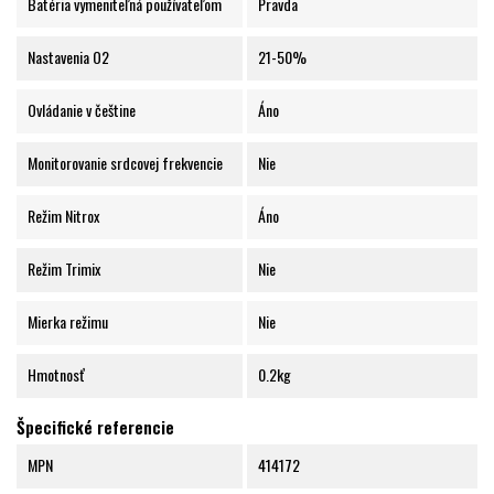
Batéria vymeniteľná používateľom
Pravda
Nastavenia O2
21-50%
Ovládanie v češtine
Áno
Monitorovanie srdcovej frekvencie
Nie
Režim Nitrox
Áno
Režim Trimix
Nie
Mierka režimu
Nie
Hmotnosť
0.2kg
Špecifické referencie
MPN
414172