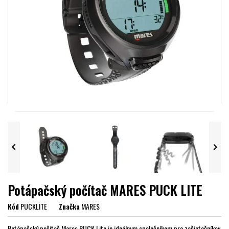


Potápačský počítač MARES PUCK LITE
Kód
PUCKLITE
Značka
MARES
Potápačský počítač Mares PUCK Lite je ideálnym spoločníkom pre začiatočníkov