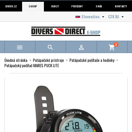
DIVERS.CZ
E-SHOP
KURZY
PRODEJNY
O NÁS
KONTAKTY
Slovenčina
CZK Kč


0



shopping_cart
Úvodná stránka
Potápačské prístroje
Potápačské počítače a hodinky
Potápačský počítač MARES PUCK LITE