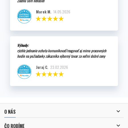
Ziadnu som nenasiel
Marek M.
14.05.2026
Výhody:
rýchle jednanie ochota komunikovať/reagovať aj mimo pracovných
hodín na požiadavky zákazníka výborný tovar za veľmi dobré ceny
Juraj C.
23.02.2026

O NÁS

ČO ROBÍME