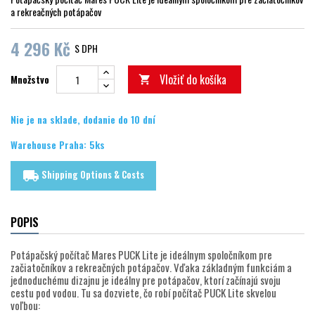
a rekreačných potápačov
4 296 Kč
S DPH
Vložiť do košíka
Množstvo

Nie je na sklade, dodanie do 10 dní
Warehouse Praha: 5ks
Shipping Options & Costs
local_shipping
POPIS
Potápačský počítač Mares PUCK Lite je ideálnym spoločníkom pre
začiatočníkov a rekreačných potápačov. Vďaka základným funkciám a
jednoduchému dizajnu je ideálny pre potápačov, ktorí začínajú svoju
cestu pod vodou. Tu sa dozviete, čo robí počítač PUCK Lite skvelou
voľbou: