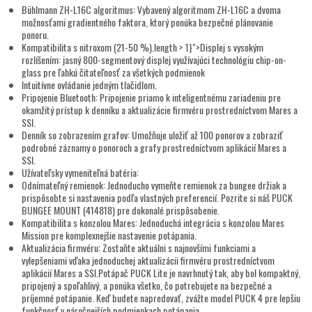
Bühlmann ZH-L16C algoritmus: Vybavený algoritmom ZH-L16C a dvoma
možnosťami gradientného faktora, ktorý ponúka bezpečné plánovanie
ponoru.
Kompatibilita s nitroxom (21-50 %).length > 1}">Displej s vysokým
rozlíšením: jasný 800-segmentový displej využívajúci technológiu chip-on-
glass pre ľahkú čitateľnosť za všetkých podmienok
Intuitívne ovládanie jedným tlačidlom.
Pripojenie Bluetooth: Pripojenie priamo k inteligentnému zariadeniu pre
okamžitý prístup k denníku a aktualizácie firmvéru prostredníctvom Mares a
SSI.
Denník so zobrazením grafov: Umožňuje uložiť až 100 ponorov a zobraziť
podrobné záznamy o ponoroch a grafy prostredníctvom aplikácií Mares a
SSI.
Užívateľsky vymeniteľná batéria:
Odnímateľný remienok: Jednoducho vymeňte remienok za bungee držiak a
prispôsobte si nastavenia podľa vlastných preferencií. Pozrite si náš PUCK
BUNGEE MOUNT (414818) pre dokonalé prispôsobenie.
Kompatibilita s konzolou Mares: Jednoduchá integrácia s konzolou Mares
Mission pre komplexnejšie nastavenie potápania.
Aktualizácia firmvéru: Zostaňte aktuálni s najnovšími funkciami a
vylepšeniami vďaka jednoduchej aktualizácii firmvéru prostredníctvom
aplikácií Mares a SSI.Potápač PUCK Lite je navrhnutý tak, aby bol kompaktný,
pripojený a spoľahlivý, a ponúka všetko, čo potrebujete na bezpečné a
príjemné potápanie. Keď budete napredovať, zvážte model PUCK 4 pre lepšiu
funkčnosť v náročnejších podmienkach potápania.