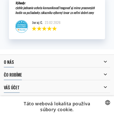
Výhody:
rýchle jednanie ochota komunikovať/reagovať aj mimo pracovných
hodín na požiadavky zákazníka výborný tovar za veľmi dobré ceny
Juraj C.
23.02.2026

O NÁS

ČO ROBÍME

VÁŠ ÚČET

KONTAKT
Táto webová lokalita používa
súbory cookie.
ZASIELANIE NOVINIEK