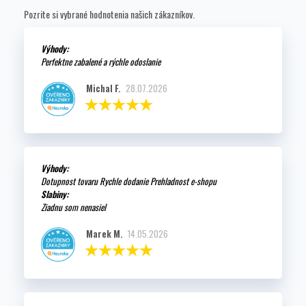
Pozrite si vybrané hodnotenia našich zákazníkov.
Výhody:
Perfektne zabalené a rýchle odoslanie
Michal F.
28.07.2026
Výhody:
Dotupnost tovaru Rychle dodanie Prehladnost e-shopu
Slabiny:
Ziadnu som nenasiel
Marek M.
14.05.2026