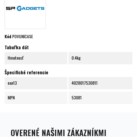
Kód
POVUNICASE
Tabuľka dát
Hmotnosť
0.4kg
Špecifické referencie
ean13
4028017530811
MPN
53081
OVERENÉ NAŠIMI ZÁKAZNÍKMI