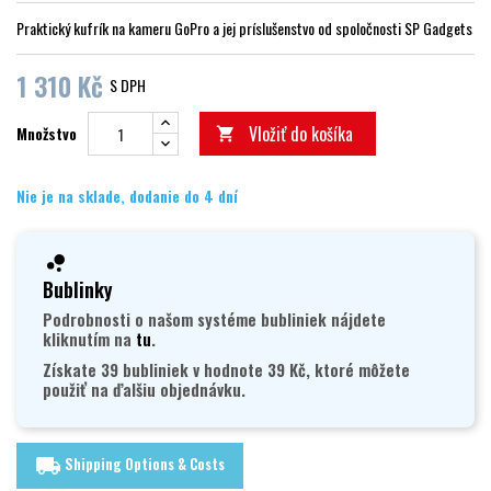
Praktický kufrík na kameru GoPro a jej príslušenstvo od spoločnosti SP Gadgets
1 310 Kč
S DPH
Vložiť do košíka
Množstvo

Nie je na sklade, dodanie do 4 dní
Bublinky
Podrobnosti o našom systéme bubliniek nájdete
kliknutím na
tu
.
Získate 39 bubliniek v hodnote 39 Kč, ktoré môžete
použiť na ďalšiu objednávku.
Shipping Options & Costs
local_shipping