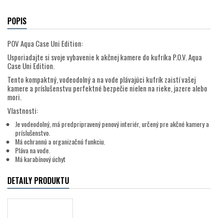
POPIS
POV Aqua Case Uni Edition:
Usporiadajte si svoje vybavenie k akčnej kamere do kufríka P.O.V. Aqua
Case Uni Edition.
Tento kompaktný, vodeodolný a na vode plávajúci kufrík zaistí vašej
kamere a príslušenstvu perfektné bezpečie nielen na rieke, jazere alebo
mori.
Vlastnosti:
Je vodeodolný, má predpripravený penový interiér, určený pre akčné kamery a
príslušenstvo.
Má ochrannú a organizačnú funkciu.
Pláva na vode.
Má karabínový úchyt
DETAILY PRODUKTU