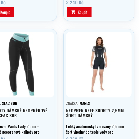
v teplé vodě.
 Kč
3 240 Kč
Koupit
Koupit

:
SEAC SUB
ZNAČKA:
MARES
OTY DÁMSKÉ NEOPRÉNOVÉ
NEOPREN REEF SHORTY 2,5MM
SEAC SUB
ŠORT DÁMSKÝ
over Pants Lady 2 mm –
Lehký anatomicky tvarovaný 2,5 mm
 neoprenové kalhoty pro
šort vhodný do teplé vody pro
sporty
všechny vodní sporty.
 Kč
2 760 Kč