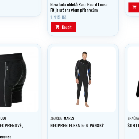
Nová řada obleků Rash Guard Loose

Fit je určena všem příznivcům
elegantních a zároveň pohodlných
1 415 Kč
sportovních obleků.
Koupit

ROOF
ZNAČKA:
MARES
ZNAČKA
NEOPRENOVÉ,
NEOPREN FLEXA 5-4 PÁNSKÝ
ŠORT
recenze