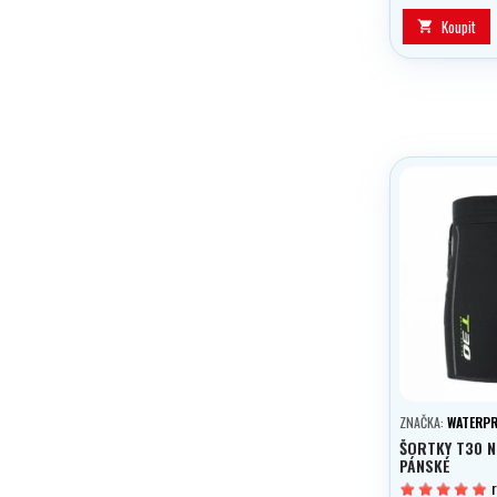
Koupit

ZNAČKA:
WATERP
ŠORTKY T30 
PÁNSKÉ