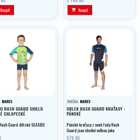
Koupit
Koupit

:
MARES
ZNAČKA:
MARES
O RASH GUARD SHIELD
OBLEK RASH GUARD KRAŤASY -
É CHLAPECKÉ
PÁNSKÉ
 Rash Guard dětské SEASIDE
Pánské kraťasy z nové řady Rash
Guard jsou ideální volbou jako
podoblek nebo můžou být použity
č
575 Kč