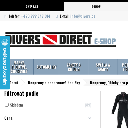
DIVERS.CZ
E-SHOP
Telefon:
+420 222 947 314
E-mail:
info@divers.cz
MASKY,
ŽAKETY A
SVĚTLA A
POT
PLOUTVE,
AUTOMATIKY
KŘÍDLA
LAMPY
PŘ
ŠNORCHLY
Domů
Neopreny a neoprenové doplňky
Neopreny, Obleky pro 
Filtrovat podle
Skladem
89
Cena