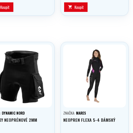
samostatně jako ochrana proti
slunci.
Koupit
Koupit

:
DYNAMIC NORD
ZNAČKA:
MARES
KY NEOPRÉNOVÉ 2MM
NEOPREN FLEXA 5-4 DÁMSKÝ