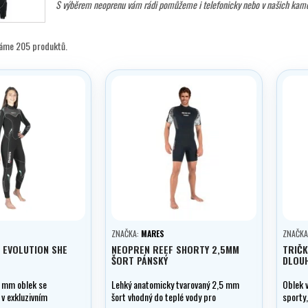
S výběrem neoprenu
vám rádi pomůžeme i telefonicky nebo v našich kam
máme 205 produktů.
ZNAČKA:
MARES
ZNAČKA
 EVOLUTION SHE
NEOPREN REEF SHORTY 2,5MM
TRIČK
ŠORT PÁNSKÝ
DLOU
5 mm oblek se
Lehký anatomicky tvarovaný 2,5 mm
Oblek v
v exkluzivním
šort vhodný do teplé vody pro
sporty