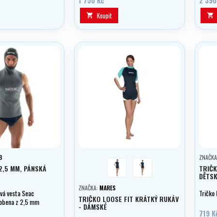
Koupit


B
ZNAČKA
fialová
aqua
2,5 MM, PÁNSKÁ
TRIČK
DĚTSK
ZNAČKA:
MARES
vá vesta Seac
Tričko
TRIČKO LOOSE FIT KRÁTKÝ RUKÁV
robena z 2,5 mm
- DÁMSKÉ
 neoprenu
719 K