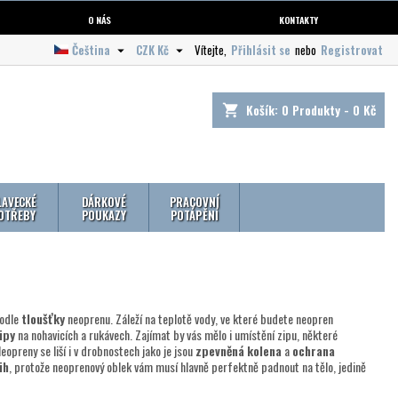
O NÁS
KONTAKTY
Čeština
CZK Kč
Vítejte,
Přihlásit se
nebo
Registrovat


Košík:
0
Produkty - 0 Kč
shopping_cart
LAVECKÉ
DÁRKOVÉ
PRACOVNÍ
OTŘEBY
POUKAZY
POTÁPĚNÍ
podle
tloušťky
neoprenu. Záleží na teplotě vody, ve které budete neopren
ipy
na nohavicích a rukávech. Zajímat by vás mělo i umístění zipu, některé
eopreny se liší i v drobnostech jako je jsou
zpevněná
kolena
a
ochrana
ih
, protože neoprenový oblek vám musí hlavně perfektně padnout na tělo, jedině