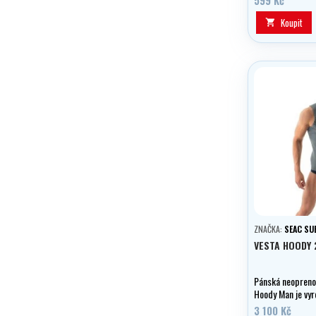
Koupit

ZNAČKA:
SEAC SU
VESTA HOODY 
Pánská neopreno
Hoody Man je vy
ultraelastického
3 100 Kč