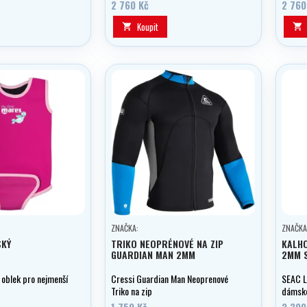
všechny vodní sporty.
2 760 Kč
2 760
Koupit


ZNAČKA:
ZNAČKA
SKÝ
TRIKO NEOPRÉNOVÉ NA ZIP
KALH
GUARDIAN MAN 2MM
2MM 
 oblek pro nejmenší
Cressi Guardian Man Neoprenové
SEAC L
Triko na zip
dámské
vodní 
1 750 Kč
2 390