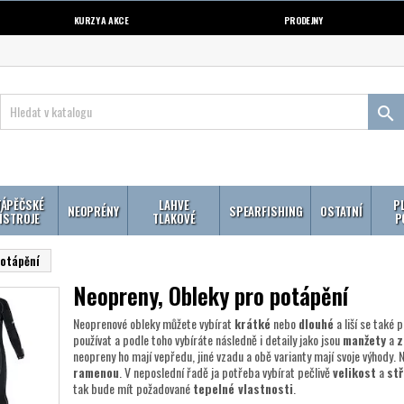
KURZY A AKCE
PRODEJNY

ÁPĚČSKÉ
LAHVE
P
NEOPRÉNY
SPEARFISHING
OSTATNÍ
ÍSTROJE
TLAKOVÉ
P
potápění
Neopreny, Obleky pro potápění
Neoprenové obleky můžete vybírat
krátké
nebo
dlouhé
a liší se také 
používat a podle toho vybíráte následně i detaily jako jsou
manžety
a
z
neopreny ho mají vepředu, jiné vzadu a obě varianty mají svoje výhody. N
ramenou
. V neposlední řadě ja potřeba vybírat pečlivě
velikost
a
stř
tak bude mít požadované
tepelné vlastnosti
.