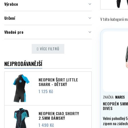
Výrobce
Určení
V této kategorii 
Vhodné pro
VÍCE FILTRŮ
NEJPRODÁVANĚJŠÍ
NEOPREN ŠORT LITTLE
SHARK - DĚTSKÝ
Cena
1 125 Kč
ZNAČKA:
MARES
NEOPRÉN 5MM
DIVES
NEOPREN CIAO SHORTY
2,5MM DÁMSKÝ
Velmi pohodlný 
zipem na zádech 
Cena
1 490 Kč