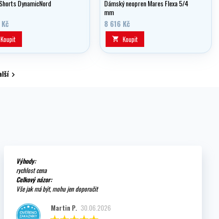
Shorts DynamicNord
Dámský neopren Mares Flexa 5/4
mm
 Kč
8 616 Kč
Koupit
Koupit

alší

Výhody:
rychlost cena
Celkový názor:
Vše jak má být, mohu jen doporučit
Martin P.
30.06.2026