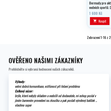
Bermudy pro akti
vodních sportů. 
1 600 Kč
Koupit

Zobrazení 1-16 z 
OVĚŘENO NAŠIMI ZÁKAZNÍKY
Prohlédněte si vybraná hodnocení našich zákazníků.
Výhody:
velmi dobrá komunikace, vstřícnost při řešení problému
Celkový názor:
brýle, které nebyly skladem a nedošli od dodavatele, mi eshop poslal v
jiném barevném provedení na zkoušku a pak poslali výměnný balíček ...
všechno super