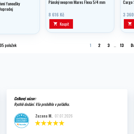
Pánský neopren Mares Flexa 5/4 mm
Cargo 
vní fanoušky
Doprodej
8 616 Kč
3 360
Koupit


205 položek
1
2
3
…
13
D
Celkový názor:
Rychlé dodání. Vše proběhlo v pořádku.
Zuzana M.
07.07.2026