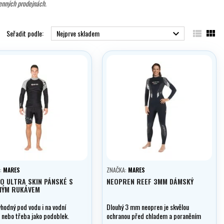
enných prodejnách.


Seřadit podle:
Nejprve skladem

:
MARES
ZNAČKA:
MARES
O ULTRA SKIN PÁNSKÉ S
NEOPREN REEF 3MM DÁMSKÝ
HÝM RUKÁVEM
hodný pod vodu i na vodní
Dlouhý 3 mm neopren je skvělou
, nebo třeba jako podoblek.
ochranou před chladem a poraněním