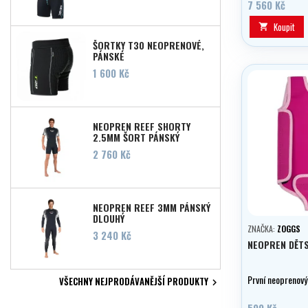
designu Mares
7 560 Kč
Koupit

ŠORTKY T30 NEOPRENOVÉ,
PÁNSKÉ
Cena
1 600 Kč
NEOPREN REEF SHORTY
2,5MM ŠORT PÁNSKÝ
Cena
2 760 Kč
NEOPREN REEF 3MM PÁNSKÝ
DLOUHÝ
ZNAČKA:
ZOGGS
Cena
3 240 Kč
NEOPREN DĚT
První neoprenový
VŠECHNY NEJPRODÁVANĚJŠÍ PRODUKTY

599 Kč