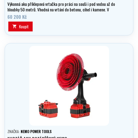
Výkonná aku příklepová vrtačka pro práci na souši i pod vodou až do
hloubky 50 metrů. Vhodná na vrtání do betonu, cihel i kamene. V
balení 2× baterie 18 V / 6 Ah.
60 200 Kč
Koupit

ZNAČKA:
NEMO POWER TOOLS