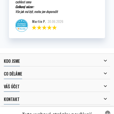
rychlost cena
Celkový názor:
Vše jak má být, mohu jen doporučit
Martin P.
30.06.2026

KDO JSME

CO DĚLÁME

VÁŠ ÚČET

KONTAKT
ODBĚR NOVINEK