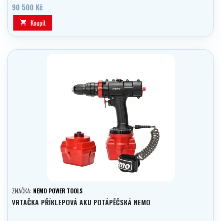
výměna baterií i v hloubce. V balení 2 baterie.
90 500 Kč
Koupit

ZNAČKA:
NEMO POWER TOOLS
VRTAČKA PŘÍKLEPOVÁ AKU POTÁPĚČSKÁ NEMO