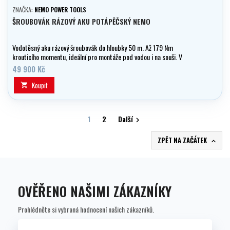
ZNAČKA:
NEMO POWER TOOLS
ŠROUBOVÁK RÁZOVÝ AKU POTÁPĚČSKÝ NEMO
Vodotěsný aku rázový šroubovák do hloubky 50 m. Až 179 Nm
krouticího momentu, ideální pro montáže pod vodou i na souši. V
balení 2× baterie 18 V / 6 Ah.
49 900 Kč
Koupit

1
2
Další

ZPĚT NA ZAČÁTEK

OVĚŘENO NAŠIMI ZÁKAZNÍKY
Prohlédněte si vybraná hodnocení našich zákazníků.