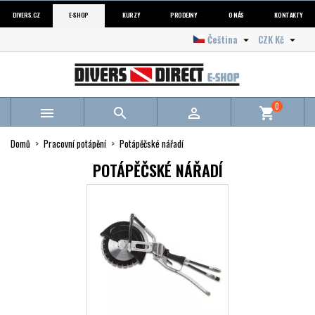
DIVERS.CZ
E-SHOP
KURZY
PRODEJNY
O NÁS
KONTAKTY
Čeština
CZK Kč


0



shopping_cart
Domů
Pracovní potápění
Potápěčské nářadí
POTÁPĚČSKÉ NÁŘADÍ