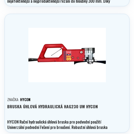
nejefektivnější a nejproduktivnější řezání do hloubky 300 mm. Díky
svému výkonu a hloubce řezu je odolnou a oblíbenou volbou pro
všechny náročné potápěčské práce.
ZNAČKA:
HYCON
BRUSKA ÚHLOVÁ HYDRAULICKÁ HAG230 UW HYCON
HYCON Ruční hydraulická úhlová bruska pro podvodní použití
Univerzální podvodní řešení pro broušení. Robustní úhlová bruska
HYCON je navržena tak, aby zvládla náročné podvodní operace.