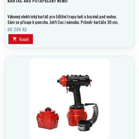
KARTÁČ AKU POTÁPĚČSKÝ NEMO
Výkonný elektrický kartáč pro čištění trupu lodí a bazénů pod vodou.
Sám se přisaje k povrchu, šetří čas i námahu. Průměr kartáče 30 cm,
výdrž přes 2 hodiny.
60 200 Kč
Koupit
