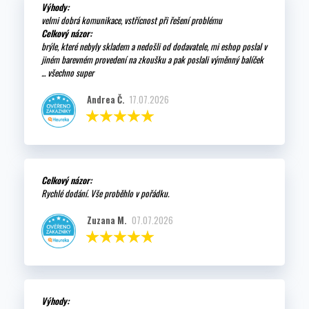
Výhody:
velmi dobrá komunikace, vstřícnost při řešení problému
Celkový názor:
brýle, které nebyly skladem a nedošli od dodavatele, mi eshop poslal v
jiném barevném provedení na zkoušku a pak poslali výměnný balíček
... všechno super
Andrea Č.
17.07.2026
Celkový názor:
Rychlé dodání. Vše proběhlo v pořádku.
Zuzana M.
07.07.2026
Výhody: