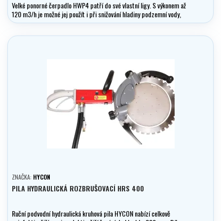
Velké ponorné čerpadlo HWP4 patří do své vlastní ligy. S výkonem až
120 m3/h je možné jej použít i při snižování hladiny podzemní vody,
kde se obvykle používají mnohem rozsáhlejší a nákladnější čerpadla.
ZNAČKA:
HYCON
PILA HYDRAULICKÁ ROZBRUŠOVACÍ HRS 400
Ruční podvodní hydraulická kruhová pila HYCON nabízí celkově