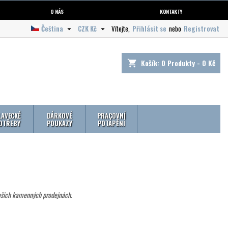
O NÁS
KONTAKTY
Čeština
CZK Kč
Vítejte,
Přihlásit se
nebo
Registrovat


Košík:
0
Produkty - 0 Kč
shopping_cart
LAVECKÉ
DÁRKOVÉ
PRACOVNÍ
OTŘEBY
POUKAZY
POTÁPĚNÍ
našich kamenných prodejnách.