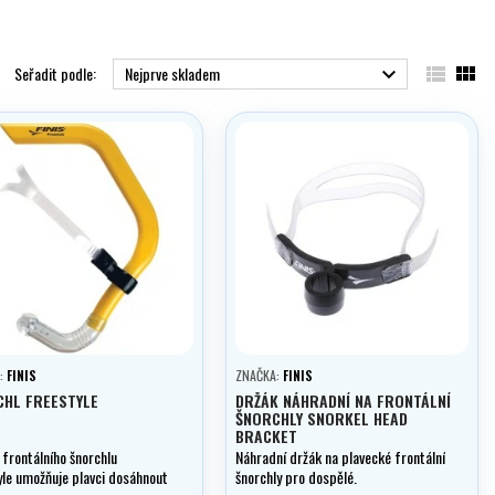


Seřadit podle:
Nejprve skladem

:
FINIS
ZNAČKA:
FINIS
CHL FREESTYLE
DRŽÁK NÁHRADNÍ NA FRONTÁLNÍ
ŠNORCHLY SNORKEL HEAD
BRACKET
 frontálního šnorchlu
Náhradní držák na plavecké frontální
yle umožňuje plavci dosáhnout
šnorchly pro dospělé.