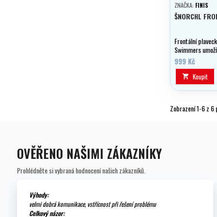
ZNAČKA:
FINIS
ŠNORCHL FRO
Frontální plaveck
Swimmers umožňu
rotace dýchacího
999 Kč
na rovnováhu těla
techniku záběru.
Koupit

Zobrazení 1-6 z 6 
OVĚŘENO NAŠIMI ZÁKAZNÍKY
Prohlédněte si vybraná hodnocení našich zákazníků.
Výhody:
velmi dobrá komunikace, vstřícnost při řešení problému
Celkový názor: