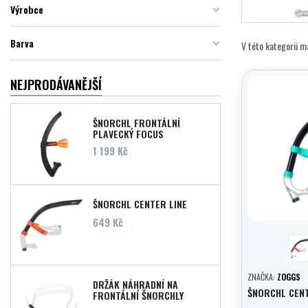
Výrobce
Barva
V této kategorii 
NEJPRODÁVANĚJŠÍ
ŠNORCHL FRONTÁLNÍ
PLAVECKÝ FOCUS
Cena
1 199 Kč
ŠNORCHL CENTER LINE
Cena
649 Kč
O
ZNAČKA:
ZOGGS
DRŽÁK NÁHRADNÍ NA
ŠNORCHL CENT
FRONTÁLNÍ ŠNORCHLY
SNORKEL HEAD BRACKET