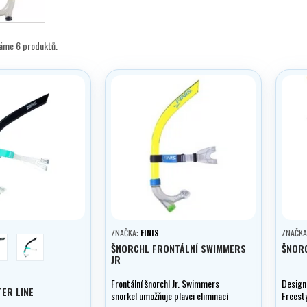
máme 6 produktů.
ZNAČKA:
FINIS
ZNAČKA
ranžová
tyrkysová
ŠNORCHL FRONTÁLNÍ SWIMMERS
ŠNOR
JR
Frontální šnorchl Jr. Swimmers
Design
ER LINE
snorkel umožňuje plavci eliminací
Freest