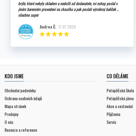
brýle, které nebyly skladem a nedošli od dodavatele, mi eshop poslal v
jiném barevném provedení na zkoušku a pak poslali výměnný balíček ...
všechno super
Andrea Č.
17.07.2026
KDO JSME
CO DĚLÁME
Obchodní podmínky
Potápěčská škola
Ochrana osobních údajů
Potápěčská jáma
Mapa stránek
Akce a cestování
Prodejny
Půjčovna
O nás
Servis
Recenze a reference