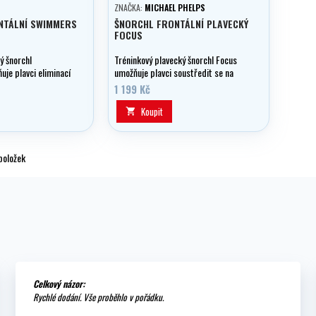
ZNAČKA:
MICHAEL PHELPS
NTÁLNÍ SWIMMERS
ŠNORCHL FRONTÁLNÍ PLAVECKÝ
FOCUS
ý šnorchl
Tréninkový plavecký šnorchl Focus
je plavci eliminací
umožňuje plavci soustředit se na
 cyklu soustředit se
techniku záběru bez nutnosti
1 199 Kč
, pozici hlavy a
natáčet hlavu na stranu kvůli
dýchání.
Koupit

položek
Celkový názor:
Rychlé dodání. Vše proběhlo v pořádku.