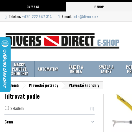
DIVERS.CZ
E-SHOP
Telefon:
+420 222 947 314
E-mail:
info@divers.cz
MASKY,
ŽAKETY A
SVĚTLA A
POT
PLOUTVE,
AUTOMATIKY
KŘÍDLA
LAMPY
PŘ
ŠNORCHLY
Domů
Plavecké potřeby
Plavecké šnorchly
Filtrovat podle
Skladem
1
Cena