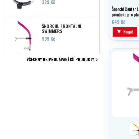
Cena
329 Kč
Šnorchl Center L
pomůcka pro plac
které se můžete 
649 Kč
zdokonalení svéh
ŠNORCHL FRONTÁLNÍ
SWIMMERS
Koupit

Cena
999 Kč
VŠECHNY NEJPRODÁVANĚJŠÍ PRODUKTY

ž