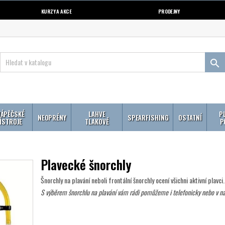
KURZY A AKCE
PRODEJNY

ÁPĚČSKÉ
LAHVE
P
NEOPRÉNY
SPEARFISHING
OSTATNÍ
ÍSTROJE
TLAKOVÉ
P
Plavecké šnorchly
Šnorchly na plavání neboli frontální šnorchly ocení všichni aktivní plavci.
S výběrem šnorchlu na plavání vám rádi pomůžeme i telefonicky nebo v 