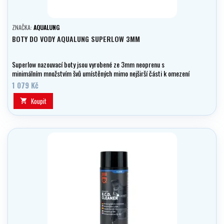
ZNAČKA:
AQUALUNG
BOTY DO VODY AQUALUNG SUPERLOW 3MM
Superlow nazouvací boty jsou vyrobené ze 3mm neoprenu s
minimálním množstvím švů umístěných mimo nejširší části k omezení
vnitřního tření.
1 079 Kč
Koupit
