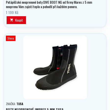
Potápěčské neoprenové boty DIVE BOOT NG od firmy Mares z 5 mm
neoprenu Vám zajistí teplo a pohodlí při každém ponoru.
1 199 Kč
Koupit

Sleva
ZNAČKA:
TUSA
BOTY NEOPRENOVÉ IMPREX 5 MM TUSA