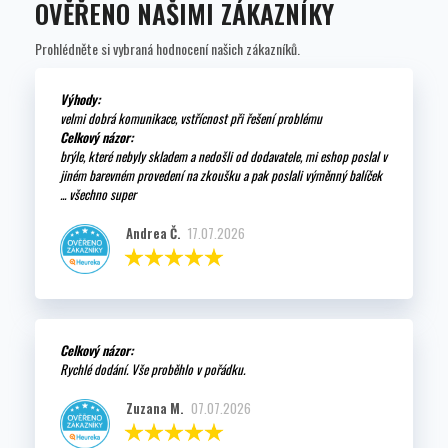
OVĚŘENO NAŠIMI ZÁKAZNÍKY
Prohlédněte si vybraná hodnocení našich zákazníků.
Výhody:
velmi dobrá komunikace, vstřícnost při řešení problému
Celkový názor:
brýle, které nebyly skladem a nedošli od dodavatele, mi eshop poslal v
jiném barevném provedení na zkoušku a pak poslali výměnný balíček
... všechno super
Andrea Č.
17.07.2026
Celkový názor:
Rychlé dodání. Vše proběhlo v pořádku.
Zuzana M.
07.07.2026