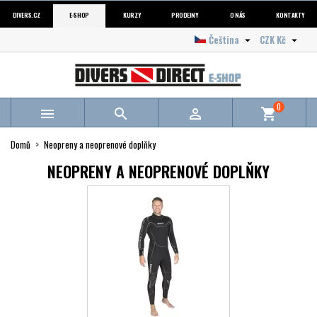
DIVERS.CZ
E-SHOP
KURZY
PRODEJNY
O NÁS
KONTAKTY
Čeština
CZK Kč


0



shopping_cart
Domů
Neopreny a neoprenové doplňky
NEOPRENY A NEOPRENOVÉ DOPLŇKY