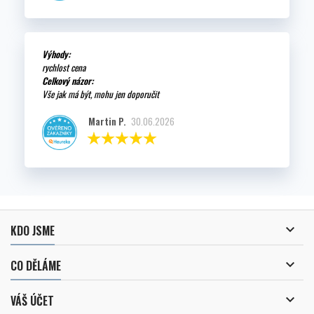
Výhody:
rychlost cena
Celkový názor:
Vše jak má být, mohu jen doporučit
Martin P.
30.06.2026

KDO JSME

CO DĚLÁME

VÁŠ ÚČET