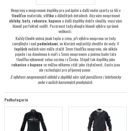
Neopreny a neoprenové doplňky pro potápění a další vodní sporty se liší v
tloušťce
materiálu,
střihu
a důležitých detailech. Aby vám neoprenové
obleky
,
boty
,
rukavice
,
kapuce
a další doplňky dobře sloužily, musí vám
hlavně perfektně sedět. Pozornost tedy věnujte hlavně výběru správné
velikosti.
Každý člověk vnímá jinak teplo a zimu, při výběru neoprenu se tedy
zamýšlejte i nad
podmínkami
, ve kterých nejčastěji chodíte do vody. V
teplých
vodách vám může stačit 3mm tloušťka neoprenu, ale někdo
pojede i na dovolenou k moři s 5mm neoprenem a jinému bude tato
tloušťka vyhovovat celou sezónu i v Česku. Stejně tak doplňky jako
rukavice
a
kapuce
se můžou někomu zdát jako zbytečnost, často jsou
ale rozhodující pro příjemný ponor.
S výběrem neoprenových obleků a doplňků
vám rádi pomůžeme i telefonicky
nebo v našich kamenných prodejnách.
Podkategorie