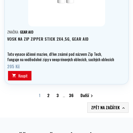
ZNAČKA:
GEAR AID
VOSK NA ZIP ZIPPER STICK 2X4,5G, GEAR AID
Toto vysoce účinné mazivo, dříve známé pod názvem Zip Tech,
funguje na voděodolné zipy v neoprénových oblecích, suchých oblecích
a dalších.
205 Kč
Koupit

1
2
3
…
36
Další

ZPĚT NA ZAČÁTEK
