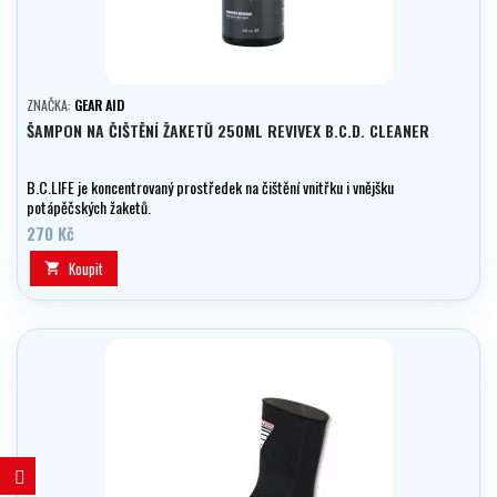
ZNAČKA:
GEAR AID
ŠAMPON NA ČIŠTĚNÍ ŽAKETŮ 250ML REVIVEX B.C.D. CLEANER
B.C.LIFE je koncentrovaný prostředek na čištění vnitřku i vnějšku
potápěčských žaketů.
270 Kč
Koupit
