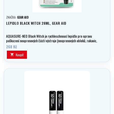
ZNAČKA:
GEAR AID
LEPIDLO BLACK WITCH 28ML, GEAR AID
AQUASURE-NEO Black Witch je rychleschnoucí lepidlo pro opravu
poškození neoprenových částí výstroje (neoprenových obleků, rukavic,
bot, návleků, brodících kalhot apod.)
268 Kč
Koupit
