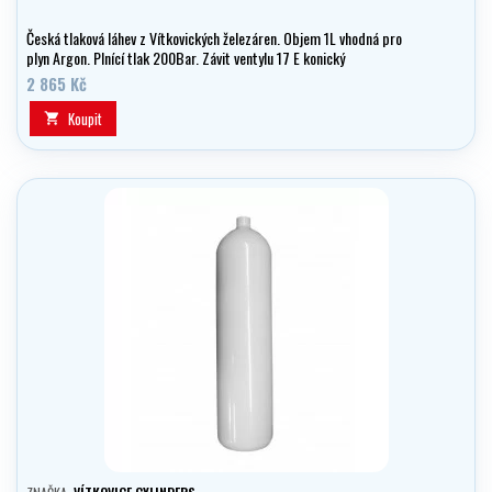
Česká tlaková láhev z Vítkovických železáren. Objem 1L vhodná pro
plyn Argon. Plnící tlak 200Bar. Závit ventylu 17 E konický
2 865 Kč
Koupit
