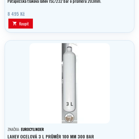
Potápěčská tlaková láhev 15L/232 bar o průměru 203mm.
8 495 Kč
Koupit

ZNAČKA:
EUROCYLINDER
LAHEV OCELOVÁ 3 L PRŮMĚR 100 MM 300 BAR