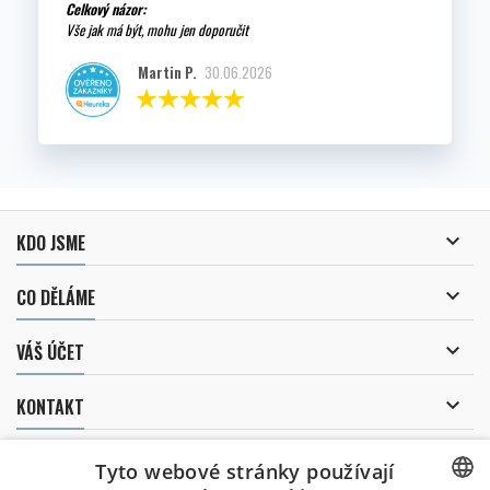
Celkový názor:
Vše jak má být, mohu jen doporučit
Martin P.
30.06.2026

KDO JSME

CO DĚLÁME

VÁŠ ÚČET

KONTAKT
ODBĚR NOVINEK
Tyto webové stránky používají