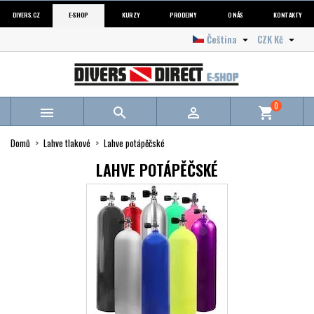
DIVERS.CZ
E-SHOP
KURZY
PRODEJNY
O NÁS
KONTAKTY
Čeština
CZK Kč


0



shopping_cart
Domů
Lahve tlakové
Lahve potápěčské
LAHVE POTÁPĚČSKÉ