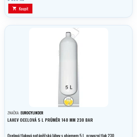
Koupit

ZNAČKA:
EUROCYLINDER
LAHEV OCELOVÁ 5 L PRŮMĚR 140 MM 230 BAR
Ocelová tlaková potápěčská láhev s objemem 5 L, provozní tlak 230