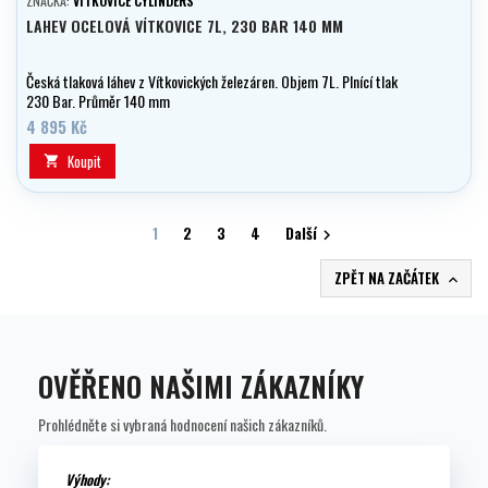
ZNAČKA:
VÍTKOVICE CYLINDERS
LAHEV OCELOVÁ VÍTKOVICE 7L, 230 BAR 140 MM
Česká tlaková láhev z Vítkovických železáren. Objem 7L. Plnící tlak
230 Bar. Průměr 140 mm
4 895 Kč
Koupit

1
2
3
4
Další

ZPĚT NA ZAČÁTEK

OVĚŘENO NAŠIMI ZÁKAZNÍKY
Prohlédněte si vybraná hodnocení našich zákazníků.
Výhody: