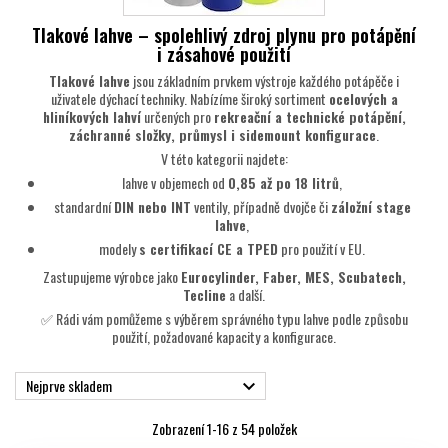
Tlakové lahve – spolehlivý zdroj plynu pro potápění
i zásahové použití
Tlakové lahve
jsou základním prvkem výstroje každého potápěče i
uživatele dýchací techniky. Nabízíme široký sortiment
ocelových a
hliníkových lahví
určených pro
rekreační a technické potápění,
záchranné složky, průmysl i sidemount konfigurace
.
V této kategorii najdete:
lahve v objemech od
0,85 až po 18 litrů
,
standardní
DIN nebo INT
ventily, případně dvojče či
záložní stage
lahve
,
modely
s certifikací CE a TPED
pro použití v EU.
Zastupujeme výrobce jako
Eurocylinder, Faber, MES, Scubatech,
Tecline
a další.
✅ Rádi vám pomůžeme s výběrem správného typu lahve podle způsobu
použití, požadované kapacity a konfigurace.
Nejprve skladem

Zobrazení 1-16 z 54 položek