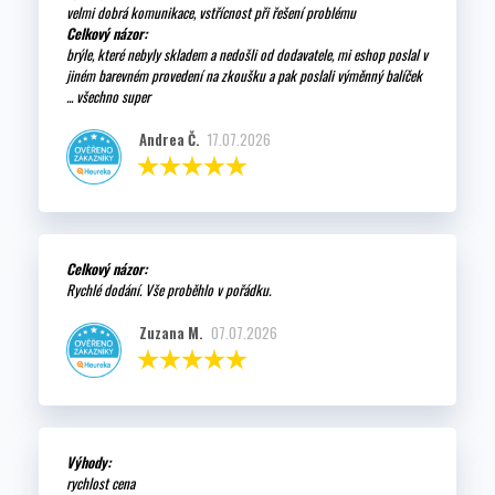
velmi dobrá komunikace, vstřícnost při řešení problému
Celkový názor:
brýle, které nebyly skladem a nedošli od dodavatele, mi eshop poslal v
jiném barevném provedení na zkoušku a pak poslali výměnný balíček
... všechno super
Andrea Č.
17.07.2026
Celkový názor:
Rychlé dodání. Vše proběhlo v pořádku.
Zuzana M.
07.07.2026
Výhody:
rychlost cena