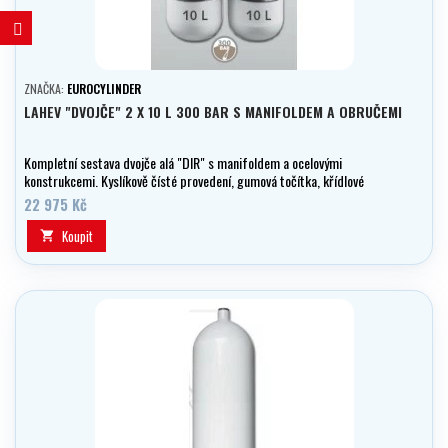
ZNAČKA:
EUROCYLINDER
LAHEV "DVOJČE" 2 X 10 L 300 BAR S MANIFOLDEM A OBRUČEMI
Kompletní sestava dvojče alá "DIR" s manifoldem a ocelovými
konstrukcemi. Kyslíkově čísté provedení, gumová točítka, křídlové
matky na připevnění ke křídlu.
22 975 Kč
Koupit
