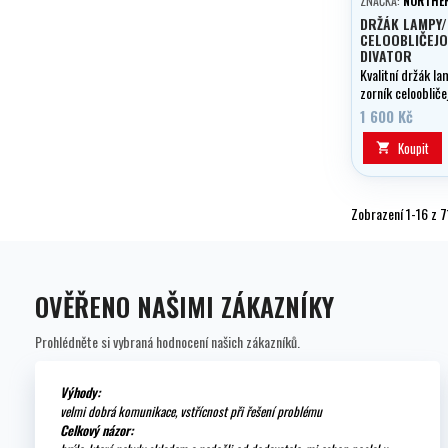
ZNAČKA:
NORTHER
DRŽÁK LAMPY
CELOOBLIČEJO
DIVATOR
Kvalitní držák l
zorník celooblič
AGA od Interspir
1 600 Kč
Koupit

Zobrazení 1-16 z 7
OVĚŘENO NAŠIMI ZÁKAZNÍKY
Prohlédněte si vybraná hodnocení našich zákazníků.
Výhody:
velmi dobrá komunikace, vstřícnost při řešení problému
Celkový názor: