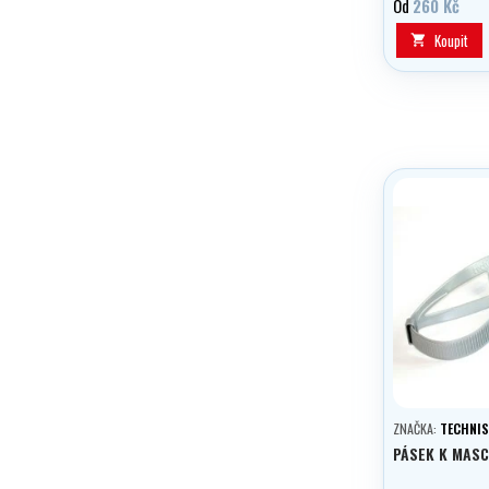
Od
260 Kč
Koupit

ZNAČKA:
TECHNI
PÁSEK K MASC