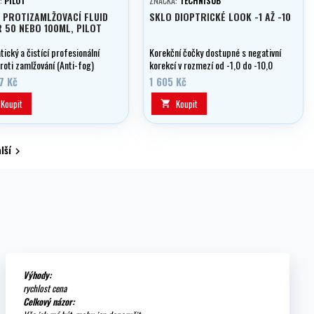
:
PILOT
ZNAČKA:
TECHNISUB
 PROTIZAMLŽOVACÍ FLUID
SKLO DIOPTRICKÉ LOOK -1 AŽ -10
 50 NEBO 100ML, PILOT
tický a čistící profesionální
Korekční čočky dostupné s negativní
roti zamlžování (Anti-fog)
korekcí v rozmezí od -1,0 do -10,0
dioptrií, odstupňování po 0,5
7 Kč
1 605 Kč
dioptrie.
Koupit
Koupit

lší

Výhody:
rychlost cena
Celkový názor: