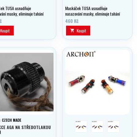
ek TUSA usnadňuje
Maskáček TUSA usnadňuje
ání masky, eliminuje tahání
nasazování masky, eliminuje tahání
y a dodává masce pozitivní
za vlasy a dodává masce pozitivní
č
460 Kč
vztlak.
Koupit
Koupit

:
CZECH MADE
červená
modrá
black
KCE AGA NA STŘEDOTLAKOU
I