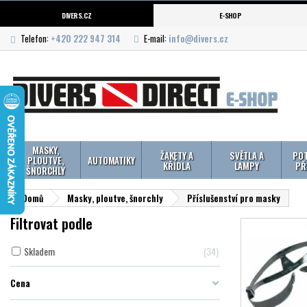
DIVERS.CZ
E-SHOP
Telefon:
+420 222 947 314
E-mail:
info@divers.cz
MASKY,
ŽAKETY A
SVĚTLA A
POT
PLOUTVE,
AUTOMATIKY
KŘÍDLA
LAMPY
PŘ
ŠNORCHLY
Domů
Masky, ploutve, šnorchly
Příslušenství pro masky
Filtrovat podle
Skladem
34
Cena