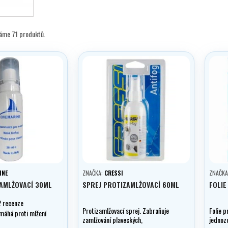
máme 71 produktů.
INE
ZNAČKA:
CRESSI
ZNAČKA
AMLŽOVACÍ 30ML
SPREJ PROTIZAMLŽOVACÍ 60ML
FOLIE
2 recenze
Protizamlžovací sprej. Zabraňuje
Folie 
máhá proti mlžení
zamlžování plaveckých,
jednoz