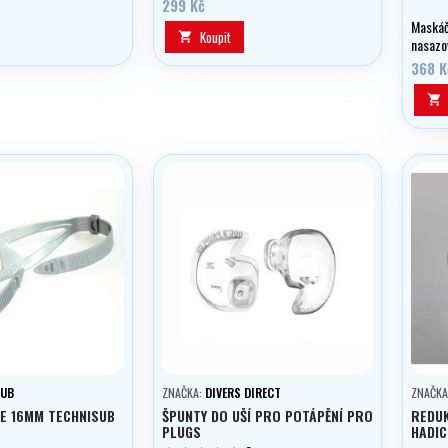
299 Kč
Maskáč
Koupit

nasazov
za vlas
368 K
vztlak.

SUB
ZNAČKA:
DIVERS DIRECT
ZNAČKA
E 16MM TECHNISUB
ŠPUNTY DO UŠÍ PRO POTÁPĚNÍ PRO
REDU
PLUGS
HADIC