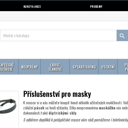
KURZY A AKCE
PRODEJNY

ÁPĚČSKÉ
LAHVE
P
NEOPRÉNY
SPEARFISHING
OSTATNÍ
ÍSTROJE
TLAKOVÉ
P
Příslušenství pro masky
K masce si u nás můžete koupit hned několik užitečných maličkostí. Va
záložní
pásek
se hodí vždycky. Díky neoprenovému
maskáčku
vás nebu
dokonalosti také
diptrickými skly
.
S výběrem doplňků k potápěčské masce
vám rádi pomůžeme i telefonick