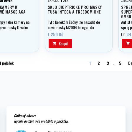
N DIVER
ZNAČKA:
TUSA
ZNAČKA
/KAMERY K
SKLO DIOPTRICKÉ PRO MASKY
SPREJ
VÉ MASCE AGA
TUSA INTEGA A FREEDOM ONE
SUPER
GMBH
ampy nebo kamery na
Tyto korekční čočky lze nasadit do
Antista
ejové masky Divator
nové masky M2004 Intega i do
sprej p
o
masky M-211 Freedom One.
1 250 Kč
Od
34
Koupit


1 položek
1
2
3
…
5
Da
Celkový názor:
Rychlé dodání. Vše proběhlo v pořádku.