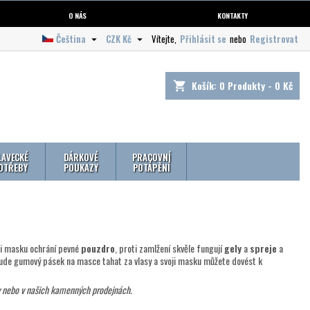
O NÁS
KONTAKTY
Čeština
CZK Kč
Vítejte,
Přihlásit se
nebo
Registrovat


Košík:
0
Produkty - 0 Kč
shopping_cart
LAVECKÉ
DÁRKOVÉ
PRACOVNÍ
OTŘEBY
POUKAZY
POTÁPĚNÍ
ši masku ochrání pevné
pouzdro
, proti zamlžení skvěle fungují
gely
a
spreje
a
de gumový pásek na masce tahat za vlasy a svoji masku můžete dovést k
y nebo v našich kamenných prodejnách.