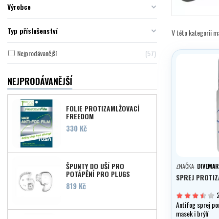
Výrobce
Typ příslušenství
V této kategorii 
Nejprodávanější
57
NEJPRODÁVANĚJŠÍ
FOLIE PROTIZAMLŽOVACÍ
FREEDOM
Cena
330 Kč
ŠPUNTY DO UŠÍ PRO
ZNAČKA:
DIVEMAR
POTÁPĚNÍ PRO PLUGS
SPREJ PROTIZ
Cena
819 Kč
Antifog sprej po
masek i brýlí