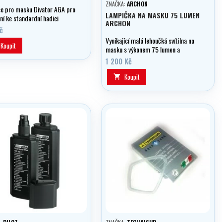
ZNAČKA:
ARCHON
e pro masku Divator AGA pro
LAMPIČKA NA MASKU 75 LUMEN
ní ke standardní hadici
ARCHON
č
Vynikající malá lehoučká svítilna na
Koupit
masku s výkonem 75 lumen a
úchytem na řemínek masky.
1 200 Kč
Koupit
