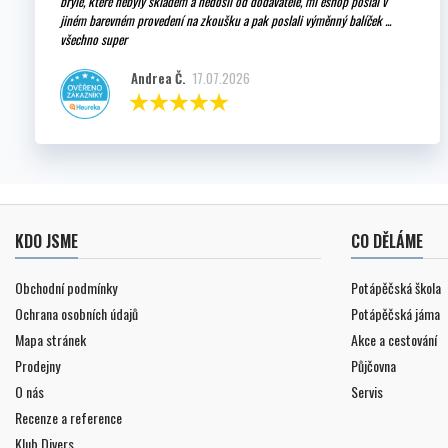
brýle, které nebyly skladem a nedošli od dodavatele, mi eshop poslal v
jiném barevném provedení na zkoušku a pak poslali výměnný balíček ...
všechno super
Andrea Č.
17.07.2026
KDO JSME
CO DĚLÁME
Obchodní podmínky
Potápěčská škola
Ochrana osobních údajů
Potápěčská jáma
Mapa stránek
Akce a cestování
Prodejny
Půjčovna
O nás
Servis
Recenze a reference
Klub Divers