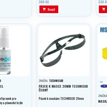
potápěčských i klasických brýlí a
300 Kč
330 K
masek.
Koupit


B
ZNAČKA:
TECHNISUB
m
GEL
PÁSEK K MASCE 20MM TECHNISUB
ČERNÝ
ZNAČKA
přípravek pro
Pásek k maskám TECHNISUB 20mm
MASK
y a plavecké brýle
arianta 15 a 30 ml.