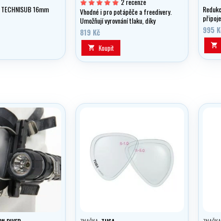
2 recenze
m TECHNISUB 16mm
Redukc
Vhodné i pro potápěče a freedivery.
připoje
Umožňují vyrovnání tlaku, díky
ventilačnímu otvoru.
995 K
819 Kč

Koupit
