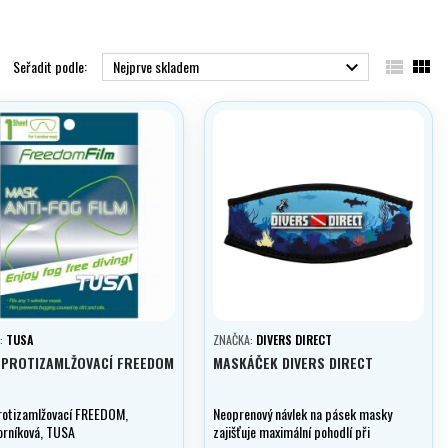


Seřadit podle:
Nejprve skladem

:
TUSA
ZNAČKA:
DIVERS DIRECT
 PROTIZAMLŽOVACÍ FREEDOM
MASKÁČEK DIVERS DIRECT
protizamlžovací FREEDOM,
Neoprenový návlek na pásek masky
orníková, TUSA
zajišťuje maximální pohodlí při