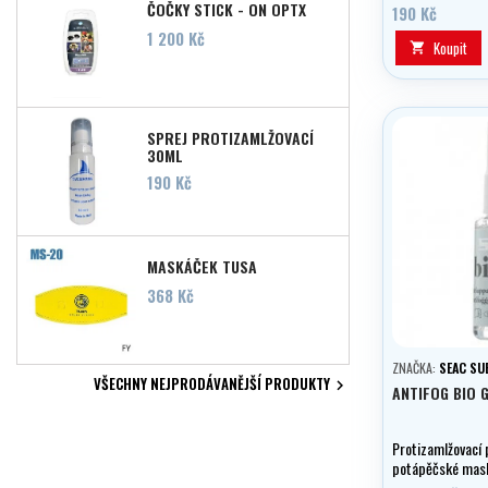
ČOČKY STICK - ON OPTX
190 Kč
Cena
1 200 Kč
Koupit

SPREJ PROTIZAMLŽOVACÍ
30ML
Cena
190 Kč
MASKÁČEK TUSA
Cena
368 Kč
ZNAČKA:
SEAC SU
VŠECHNY NEJPRODÁVANĚJŠÍ PRODUKTY

ANTIFOG BIO 
Protizamlžovací 
potápěčské mask
s BIO složením. V