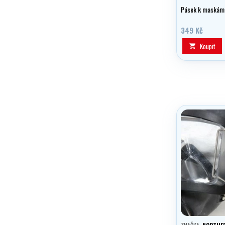
Pásek k maská
349 Kč
Koupit
