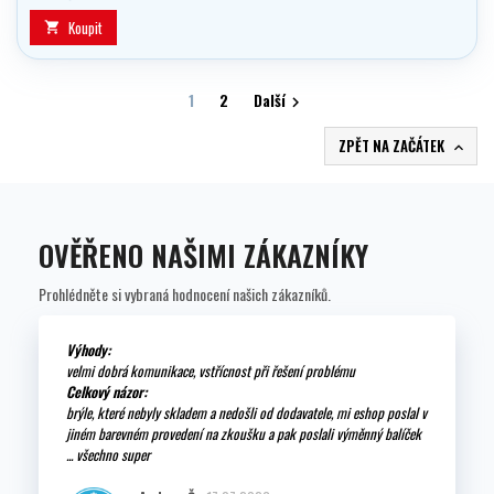
Koupit

1
2
Další

ZPĚT NA ZAČÁTEK

OVĚŘENO NAŠIMI ZÁKAZNÍKY
Prohlédněte si vybraná hodnocení našich zákazníků.
Výhody:
velmi dobrá komunikace, vstřícnost při řešení problému
Celkový názor:
brýle, které nebyly skladem a nedošli od dodavatele, mi eshop poslal v
jiném barevném provedení na zkoušku a pak poslali výměnný balíček
... všechno super