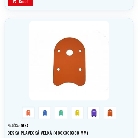
Koupit

červená
modrá
zelena
žlutá
fialová
Oranžová
ZNAČKA:
DENA
DESKA PLAVECKÁ VELKÁ (480X300X38 MM)