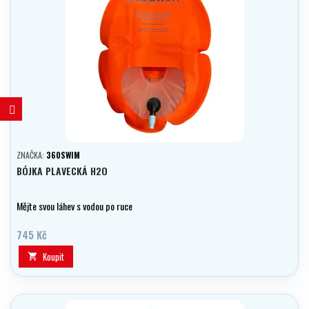
ZNAČKA:
360SWIM
BÓJKA PLAVECKÁ H2O
Mějte svou láhev s vodou po ruce
745 Kč
Koupit
