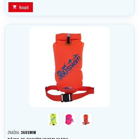
Koupit

žlutá
růžová
Oranžová
ZNAČKA:
360SWIM