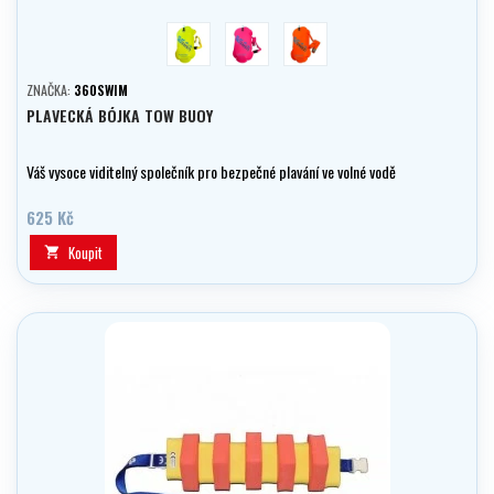
žlutá
růžová
Oranžová
ZNAČKA:
360SWIM
PLAVECKÁ BÓJKA TOW BUOY
Váš vysoce viditelný společník pro bezpečné plavání ve volné vodě
625 Kč
Koupit
