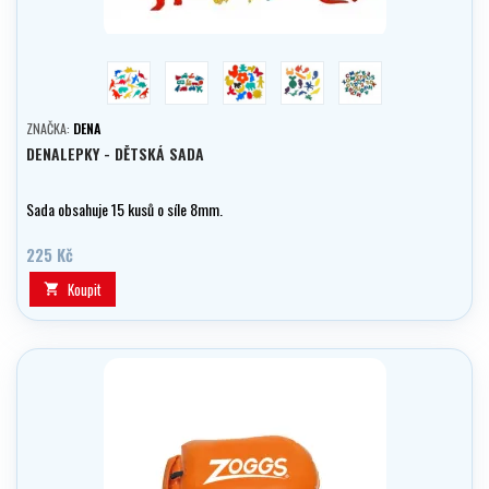
dinosauři
dopravní prostředky
suchý svět
vodní svět
abeceda
ZNAČKA:
DENA
DENALEPKY - DĚTSKÁ SADA
Sada obsahuje 15 kusů o síle 8mm.
225 Kč
Koupit
