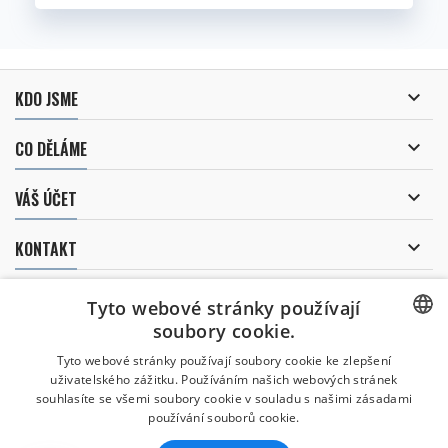

KDO JSME

CO DĚLÁME

VÁŠ ÚČET

KONTAKT
ODBĚR NOVINEK
Tyto webové stránky používají
soubory cookie.
CZECH
Tyto webové stránky používají soubory cookie ke zlepšení
Uděluji souhlas se
uživatelského zážitku. Používáním našich webových stránek
CZECH
zpracováním osobních údajů
.
souhlasíte se všemi soubory cookie v souladu s našimi zásadami
používání souborů cookie.
ENGLISH