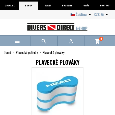
DIVERS.CZ
E-SHOP
KURZY
PRODEJNY
O NÁS
KONTAKTY
Čeština
CZK Kč


0



shopping_cart
Domů
Plavecké potřeby
Plavecké plováky
PLAVECKÉ PLOVÁKY