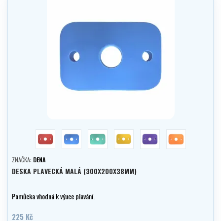
červená
modrá
zelena
žlutá
fialová
Oranžová
ZNAČKA:
DENA
DESKA PLAVECKÁ MALÁ (300X200X38MM)
Pomůcka vhodná k výuce plavání.
225 Kč