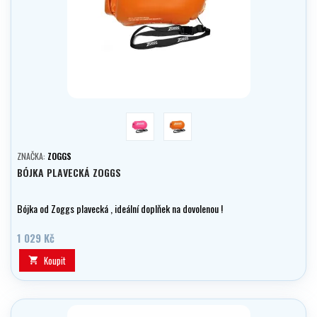
růžová
Oranžová
ZNAČKA:
ZOGGS
BÓJKA PLAVECKÁ ZOGGS
Bójka od Zoggs plavecká , ideální doplňek na dovolenou !
1 029 Kč
Koupit
