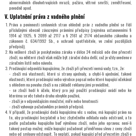
abnormálních dlouhotrvajících mrazů, požáru, větrné smršti, zemětřesení,
povodně apod.
V. Uplatnění práva z vadného plnění
Práva a povinnosti smluvních stran ohledně práv z vadného plnění se řídí
příslušnými obecně závaznými právními předpisy (zejména ustanoveními §
1914 až 1925, § 2099 až 2117 a § 2161 až 2174 občanského zákoníku a
zákonem č. 634/1992 Sb., o ochraně spotřebitele, ve znění pozdějších
předpisů).
Na veškeré zboží je poskytována záruka v délce 24 měsíců ode dne převzetí
zboží, na některé zboží však může být záruční doba delší, což je vždy uvedeno v
záručním listě nebo návodu.
Prodávající odpovídá kupujícímu, že zboží při převzetí nemá vady, tzn., že:
- zboží má vlastnosti, které si strany ujednaly, a chybí-li ujednání, takové
vlastnosti, které prodávající nebo výrobce popsal nebo které kupující očekával
s ohledem na povahu zboží a na základě reklamy jimi prováděné,
- se zboží hodí k účelu, který pro její použití prodávající uvádí nebo ke
kterému se věc tohoto druhu obvykle používá,
- zboží je v odpovídajícím množství, míře nebo hmotnosti
- zboží vyhovuje požadavkům právních předpisů.
V případě, že prodávající dodá kupujícímu věc s vadou, má kupující právo na
to, aby prodávající bezplatně a bez zbytečného odkladu vadu odstranil, a to
podle požadavku kupujícího buď výměnou zboží, nebo jeho opravou; není-li
takový postup možný, může kupující požadovat přiměřenou slevu z ceny zboží
nebo od smlouvy odstoupit. To neplatí, pokud kupující před převzetím zboží o