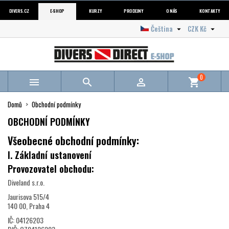
DIVERS.CZ
E-SHOP
KURZY
PRODEJNY
O NÁS
KONTAKTY
Čeština
CZK Kč


0



shopping_cart
Domů
Obchodní podmínky
OBCHODNÍ PODMÍNKY
Všeobecné obchodní podmínky:
I. Základní ustanovení
Provozovatel obchodu:
Diveland s.r.o.
Jaurisova 515/4
140 00, Praha 4
IČ: 04126203