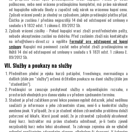
poškozeno, nebo není vráceno prodávajícímu kompletní, má právo nárokovat
od kupujícího náhradu škody a započíst svůj nárok na vrácenou kupní cenu.
Způsob vrácení peněz je shodný se způsobem, jakým prodávající platbu přijal.
Částka je zaslána / předána nejpozději 14 dnů od odstoupení od smlouvy v
souladu s § 1832 odst. 1 zákona č. 89/2012 Sb.
Způsob vrácení zásilky - Pokud kupující vrací zboží prostřednictvím pošty,
nebude akceptováno zaslání na dobírku. Před zasláním zboží nás kontaktujte
na info@divers-direct.cz a vyplňte
Formulář pro odstoupení od kupní
smlouvy
. Kupující má povinnost zaslat nebo předat zboží prodávajícímu ve
lhůtě 14 dní od odstoupení od smlouvy v souladu s § 1831 odst. 1 zákona č.
89/2012 Sb.
VII. Služby a poukazy na služby
Předmětem plnění je výuka kurzů potápění, freedivingu, mermaidingu a
dalších (dále jen “služby”) určená držitelům poukazu na dané služby (dále jen
“studentům”).
Prodávající se zavazuje poskytovat služby v odpovídajícím rozsahu, v
prostorách vhodných pro danou výuku a v předem sjednaném termínu.
Student je před začátkem první lekce povinen vyplnit dotazník, jehož nedílnou
součástí je informace o jeho zdravotním stavu, není-li u konkrétní služby
uvedeno jinak. V případě, že si je student vědom zdravotního problému doloží
potvrzení od lékaře, které jasně uvádí, že je zdravotně způsobilý absolvovat
daný kurz. Instruktor má právo studenta odmítnout, je-li tento zjevně
nezpůsobilý kurz nebo lekci absolvovat. To zahrnuje zejména ale ne výlučně
ovlivnění nepříznivým zdravotním stavem, alkoholem či drogami. V takovém