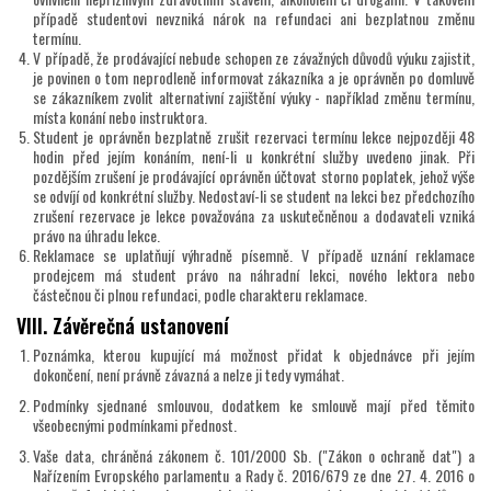
případě studentovi nevzniká nárok na refundaci ani bezplatnou změnu
termínu.
V případě, že prodávající nebude schopen ze závažných důvodů výuku zajistit,
je povinen o tom neprodleně informovat zákazníka a je oprávněn po domluvě
se zákazníkem zvolit alternativní zajištění výuky - například změnu termínu,
místa konání nebo instruktora.
Student je oprávněn bezplatně zrušit rezervaci termínu lekce nejpozději 48
hodin před jejím konáním, není-li u konkrétní služby uvedeno jinak. Při
pozdějším zrušení je prodávající oprávněn účtovat storno poplatek, jehož výše
se odvíjí od konkrétní služby. Nedostaví-li se student na lekci bez předchozího
zrušení rezervace je lekce považována za uskutečněnou a dodavateli vzniká
právo na úhradu lekce.
Reklamace se uplatňují výhradně písemně. V případě uznání reklamace
prodejcem má student právo na náhradní lekci, nového lektora nebo
částečnou či plnou refundaci, podle charakteru reklamace.
VIII. Závěrečná ustanovení
Poznámka, kterou kupující má možnost přidat k objednávce při jejím
dokončení, není právně závazná a nelze ji tedy vymáhat.
Podmínky sjednané smlouvou, dodatkem ke smlouvě mají před těmito
všeobecnými podmínkami přednost.
Vaše data, chráněná zákonem č. 101/2000 Sb. ("Zákon o ochraně dat") a
Nařízením Evropského parlamentu a Rady č. 2016/679 ze dne 27. 4. 2016 o