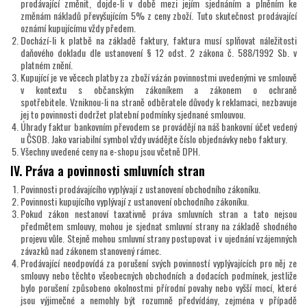
prodávající změnit, dojde-li v době mezi jejím sjednáním a plněním ke
změnám nákladů převyšujícím 5% z ceny zboží. Tuto skutečnost prodávající
oznámí kupujícímu vždy předem.
Dochází-li k platbě na základě faktury, faktura musí splňovat náležitosti
daňového dokladu dle ustanovení § 12 odst. 2 zákona č. 588/1992 Sb. v
platném znění.
Kupující je ve věcech platby za zboží vázán povinnostmi uvedenými ve smlouvě
v kontextu s občanským zákoníkem a zákonem o ochraně
spotřebitele. Vzniknou-li na straně odběratele důvody k reklamaci, nezbavuje
jej to povinnosti dodržet platební podmínky sjednané smlouvou.
Úhrady faktur bankovním převodem se provádějí na náš bankovní účet vedený
u ČSOB. Jako variabilní symbol vždy uvádějte číslo objednávky nebo faktury.
Všechny uvedené ceny na e-shopu jsou včetně DPH.
IV. Práva a povinnosti smluvních stran
Povinnosti prodávajícího vyplývají z ustanovení obchodního zákoníku.
Povinnosti kupujícího vyplývají z ustanovení obchodního zákoníku.
Pokud zákon nestanoví taxativně práva smluvních stran a tato nejsou
předmětem smlouvy, mohou je sjednat smluvní strany na základě shodného
projevu vůle. Stejně mohou smluvní strany postupovat i v ujednání vzájemných
závazků nad zákonem stanovený rámec.
Prodávající neodpovídá za porušení svých povinností vyplývajících pro něj ze
smlouvy nebo těchto všeobecných obchodních a dodacích podmínek, jestliže
bylo porušení způsobeno okolnostmi přírodní povahy nebo vyšší mocí, které
jsou výjimečné a nemohly být rozumně předvídány, zejména v případě