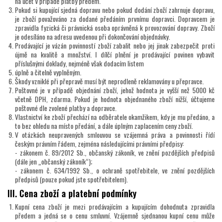
na účet v případě platby předem.
Pokud si kupující sjedná dopravu nebo pokud dodání zboží zahrnuje dopravu,
je zboží považováno za dodané předáním prvnímu dopravci. Dopravcem je
zpravidla fyzická či právnická osoba oprávněná k provozování dopravy. Zboží
je odesíláno na adresu uvedenou při dokončování objednávky.
Prodávající je vázán povinností zboží zabalit nebo jej jinak zabezpečit proti
újmě na kvalitě a množství. I dílčí plnění je prodávající povinen vybavit
příslušnými doklady, nejméně však dodacím listem
úplně a čitelně vyplněným.
Škody vzniklé při přepravě musí být neprodleně reklamovány u přepravce.
Poštovné je v případě objednání zboží, jehož hodnota je vyšší než 5000 kč
včetně DPH, zdarma. Pokud je hodnota objednaného zboží nižší, účtujeme
poštovné dle zvolené platby a dopravce.
Vlastnictví ke zboží přechází na odběratele okamžikem, kdy je mu předáno, a
to bez ohledu na místo předání, a dále úplným zaplacením ceny zboží.
V otázkách neupravených smlouvou se vzájemná práva a povinnosti řídí
českým právním řádem, zejména následujícími právními předpisy:
- zákonem č. 89/2012 Sb., občanský zákoník, ve znění pozdějších předpisů
(dále jen „občanský zákoník“);
- zákonem č. 634/1992 Sb., o ochraně spotřebitele, ve znění pozdějších
předpisů (pouze pokud jste spotřebitelem).
III. Cena zboží a platební podmínky
Kupní cena zboží je mezi prodávajícím a kupujícím dohodnuta zpravidla
předem a jedná se o cenu smluvní. Vzájemně sjednanou kupní cenu může