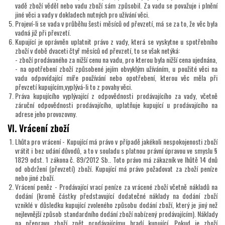
vadě zboží věděl nebo vadu zboží sám způsobil. Za vadu se považuje i plnění
jiné věci a vady v dokladech nutných pro užívání věci.
Projeví-li se vada v průběhu šesti měsíců od převzetí, má se za to, že věc byla
vadná již při převzetí.
Kupující je oprávněn uplatnit právo z vady, která se vyskytne u spotřebního
zboží v době dvaceti čtyř měsíců od převzetí, to se však netýká:
- zboží prodávaného za nižší cenu na vadu, pro kterou byla nižší cena ujednána,
- na opotřebení zboží způsobené jejím obvyklým užíváním, u použité věci na
vadu odpovídající míře používání nebo opotřebení, kterou věc měla při
převzetí kupujícím,vyplývá-li to z povahy věci.
Práva kupujícího vyplývající z odpovědnosti prodávajícího za vady, včetně
záruční odpovědnosti prodávajícího, uplatňuje kupující u prodávajícího na
adrese jeho provozovny.
VI. Vrácení zboží
Lhůta pro vrácení - Kupující má právo v případě jakékoli nespokojenosti zboží
vrátit i bez udání důvodů, a to v souladu s platnou právní úpravou ve smyslu §
1829 odst. 1 zákona č. 89/2012 Sb.. Toto právo má zákazník ve lhůtě 14 dnů
od obdržení (převzetí) zboží. Kupující má právo požadovat za zboží peníze
nebo jiné zboží.
Vrácení peněz - Prodávající vrací peníze za vrácené zboží včetně nákladů na
dodání (kromě částky představující dodatečné náklady na dodání zboží
vzniklé v důsledku kupující zvoleného způsobu dodání zboží, který je jiný než
nejlevnější způsob standardního dodání zboží nabízený prodávajícím). Náklady
na přepravu zboží zpět prodávajícímu hradí kupující. Pokud je zboží