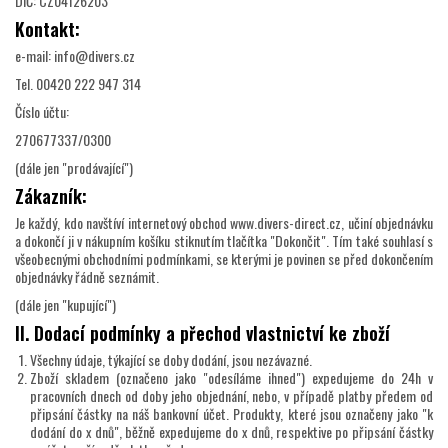
DIČ: CZ04126203
Kontakt:
e-mail: info@divers.cz
Tel. 00420 222 947 314
Číslo účtu:
270677337/0300
(dále jen "prodávající")
Zákazník:
Je každý, kdo navštíví internetový obchod www.divers-direct.cz, učiní objednávku
a dokončí ji v nákupním košíku stiknutím tlačítka "Dokončit". Tím také souhlasí s
všeobecnými obchodními podmínkami, se kterými je povinen se před dokončením
objednávky řádně seznámit.
(dále jen "kupující")
II. Dodací podmínky a přechod vlastnictví ke zboží
Všechny údaje, týkající se doby dodání, jsou nezávazné.
Zboží skladem (označeno jako "odesíláme ihned") expedujeme do 24h v
pracovních dnech od doby jeho objednání, nebo, v případě platby předem od
připsání částky na náš bankovní účet. Produkty, které jsou označeny jako "k
dodání do x dnů", běžně expedujeme do x dnů, respektive po připsání částky