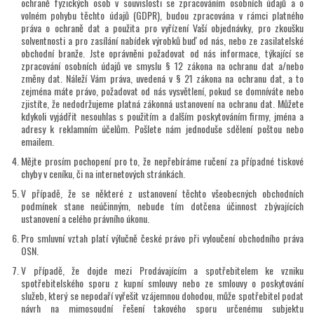
ochraně fyzických osob v souvislosti se zpracováním osobních údajů a o
volném pohybu těchto údajů (GDPR), budou zpracována v rámci platného
práva o ochraně dat a použita pro vyřízení Vaší objednávky, pro zkoušku
solventnosti a pro zasílání nabídek výrobků buď od nás, nebo ze zasilatelské
obchodní branže. Jste oprávněni požadovat od nás informace, týkající se
zpracování osobních údajů ve smyslu § 12 zákona na ochranu dat a/nebo
změny dat. Náleží Vám práva, uvedená v § 21 zákona na ochranu dat, a to
zejména máte právo, požadovat od nás vysvětlení, pokud se domníváte nebo
zjistíte, že nedodržujeme platná zákonná ustanovení na ochranu dat. Můžete
kdykoli vyjádřit nesouhlas s použitím a dalším poskytováním firmy, jména a
adresy k reklamním účelům. Pošlete nám jednoduše sdělení poštou nebo
emailem.
Mějte prosím pochopení pro to, že nepřebíráme ručení za případné tiskové
chyby v ceníku, či na internetových stránkách.
V případě, že se některé z ustanovení těchto všeobecných obchodních
podmínek stane neúčinným, nebude tím dotčena účinnost zbývajících
ustanovení a celého právního úkonu.
Pro smluvní vztah platí výlučně české právo při vyloučení obchodního práva
OSN.
V případě, že dojde mezi Prodávajícím a spotřebitelem ke vzniku
spotřebitelského sporu z kupní smlouvy nebo ze smlouvy o poskytování
služeb, který se nepodaří vyřešit vzájemnou dohodou, může spotřebitel podat
návrh na mimosoudní řešení takového sporu určenému subjektu