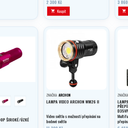
bo kompaktu.
fotoap
2 300 Kč
3 860
Koupit


ZNAČKA:
ARCHON
ZNAČKA
růžová
černá
LAMPA VIDEO ARCHON WM26 II
LAMPA
PŘEPÍ
D35VP
Video světlo s možností přepínání na
Multif
0P ŠIROKÉ/ÚZKÉ
bodové světlo
přepíná
o výko
11 300 Kč
6 450