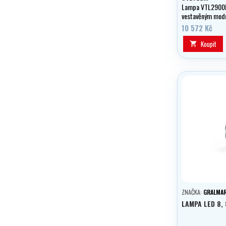
Lampa VTL2900P
vestavěným mod
světlem od Big B
10 572 Kč
Koupit

ZNAČKA:
GRALMAR
LAMPA LED 8,