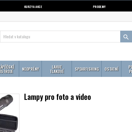
KURZY A AKCE
PRODEJNY

ÁPĚČSKÉ
LAHVE
P
NEOPRÉNY
SPEARFISHING
OSTATNÍ
ÍSTROJE
TLAKOVÉ
P
Lampy pro foto a video