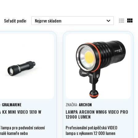


Seřadit podle:
Nejprve skladem

:
GRALMARINE
ZNAČKA:
ARCHON
 KX MINI VIDEO 1X10 W
LAMPA ARCHON WM66 VIDEO PRO
12000 LUMEN
í lampa pro podvodní svícení
Profesionální potápěčská VIDEO
 malé kameře nebo
lampa s výkonem 12 000 lumen