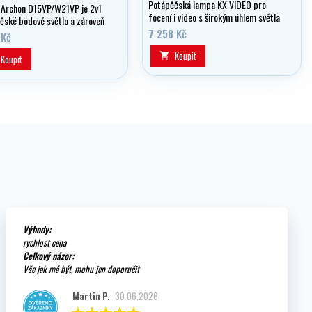
Potápěčská lampa KX VIDEO pro
Archon D15VP/W21VP je 2v1
focení i video s širokým úhlem světla
čské bodové světlo a zároveň
a slušným výkonem 3 600 lumen.
větlo.
7 258 Kč
 Kč
Koupit

Koupit
Výhody:
rychlost cena
Celkový názor:
Vše jak má být, mohu jen doporučit
Martin P.
30.06.2026