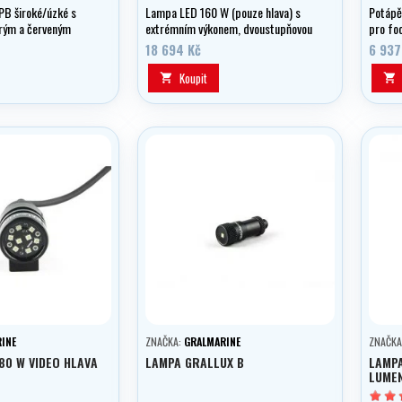
B široké/úzké s
Lampa LED 160 W (pouze hlava) s
Potápě
rým a červeným
extrémním výkonem, dvoustupňovou
pro foc
lue
regulací ve verzi VIDEO , parabola
světla
18 694 Kč
6 937
úhel 125 st.
lumen.
Koupit


INE
ZNAČKA:
GRALMARINE
ZNAČKA
 80 W VIDEO HLAVA
LAMPA GRALLUX B
LAMPA
LUMEN