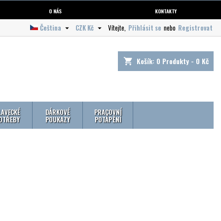
O NÁS
KONTAKTY
Čeština
CZK Kč
Vítejte,
Přihlásit se
nebo
Registrovat


Košík:
0
Produkty - 0 Kč
shopping_cart
LAVECKÉ
DÁRKOVÉ
PRACOVNÍ
OTŘEBY
POUKAZY
POTÁPĚNÍ