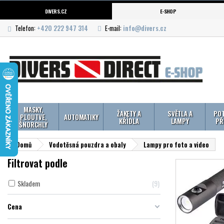
DIVERS.CZ
E-SHOP
Telefon:
+420 222 947 314
E-mail:
info@divers.cz
MASKY,
ŽAKETY A
SVĚTLA A
POT
PLOUTVE,
AUTOMATIKY
KŘÍDLA
LAMPY
PŘ
ŠNORCHLY
Domů
Vodotěsná pouzdra a obaly
Lampy pro foto a video
Filtrovat podle
Skladem
9
Cena