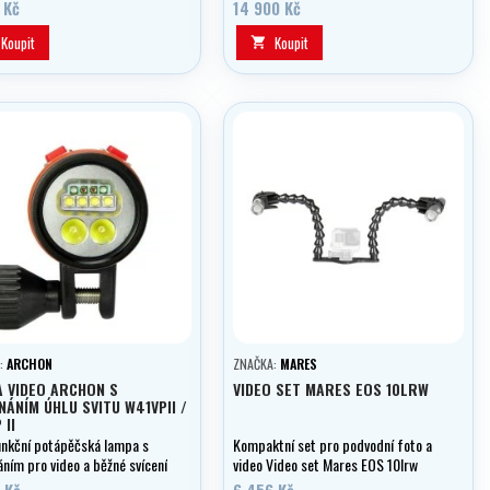
arátu.
optimálním úhlem 110 st , napájená
 Kč
14 900 Kč
Li-Ion akumulátorem s nabíječkou a
úchyty na ramena YS a kuličku.
Koupit
Koupit

:
ARCHON
ZNAČKA:
MARES
 VIDEO ARCHON S
VIDEO SET MARES EOS 10LRW
NÁNÍM ÚHLU SVITU W41VPII /
 II
unkční potápěčská lampa s
Kompaktní set pro podvodní foto a
ním pro video a běžné svícení
video Video set Mares EOS 10lrw
nu 2600 lumen
 Kč
6 456 Kč