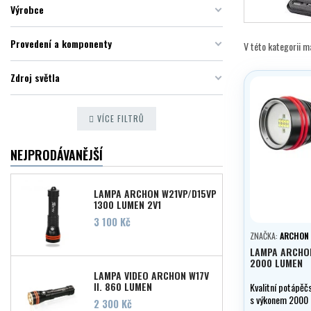
Výrobce
Provedení a komponenty
V této kategorii 
Zdroj světla
VÍCE FILTRŮ
NEJPRODÁVANĚJŠÍ
LAMPA ARCHON W21VP/D15VP
1300 LUMEN 2V1
Cena
3 100 Kč
ZNAČKA:
ARCHON
LAMPA ARCHO
2000 LUMEN
LAMPA VIDEO ARCHON W17V
II, 860 LUMEN
Kvalitní potápěč
s výkonem 2000 
Cena
2 300 Kč