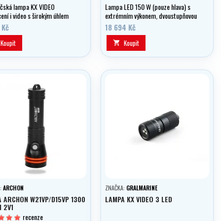
čská lampa KX VIDEO
Lampa LED 150 W (pouze hlava) s
ení i video s širokým úhlem
extrémním výkonem, dvoustupňovou
 a slušným výkonem 1600
regulací ve verzi VIDEO i SPELEO
 Kč
18 694 Kč
Koupit
Koupit

:
ARCHON
ZNAČKA:
GRALMARINE
 ARCHON W21VP/D15VP 1300
LAMPA KX VIDEO 3 LED
 2V1
recenze