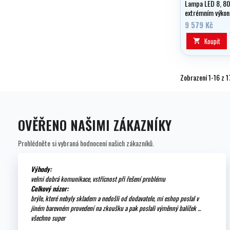
Lampa LED 8, 80 
extrémním výkon
regulací ve verz
9 579 Kč
úhel 125 st.
Koupit

Zobrazení 1-16 z 1
OVĚŘENO NAŠIMI ZÁKAZNÍKY
Prohlédněte si vybraná hodnocení našich zákazníků.
Výhody:
velmi dobrá komunikace, vstřícnost při řešení problému
Celkový názor:
brýle, které nebyly skladem a nedošli od dodavatele, mi eshop poslal v
jiném barevném provedení na zkoušku a pak poslali výměnný balíček ...
všechno super