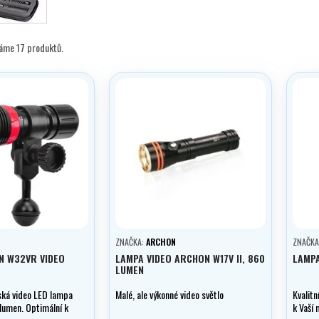
máme 17 produktů.
ZNAČKA:
ARCHON
ZNAČKA
N W32VR VIDEO
LAMPA VIDEO ARCHON W17V II, 860
LAMPA
LUMEN
ská video LED lampa
Malé, ale výkonné video světlo
Kvalitn
lumen. Optimální k
k Vaší