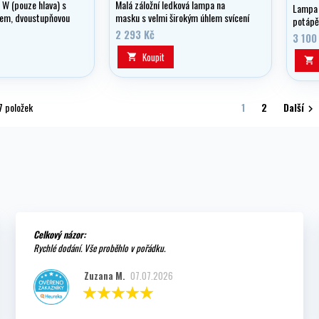
W (pouze hlava) s
Malá záložní ledková lampa na
Lampa 
em, dvoustupňovou
masku s velmi širokým úhlem svícení
potápě
i VIDEO ,parabola
až 120°.
2 293 Kč
video s
3 100
Koupit


7 položek
1
2
Další

Celkový názor:
Rychlé dodání. Vše proběhlo v pořádku.
Zuzana M.
07.07.2026