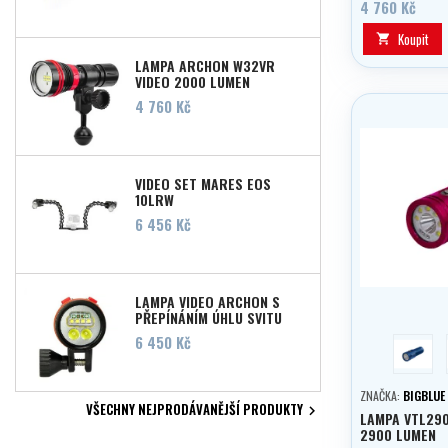
akční kameře ne
4 760 Kč
Koupit

LAMPA ARCHON W32VR
VIDEO 2000 LUMEN
Cena
4 760 Kč
VIDEO SET MARES EOS
10LRW
Cena
6 456 Kč
LAMPA VIDEO ARCHON S
PŘEPÍNÁNÍM ÚHLU SVITU
W41VPII / D35VP II
Cena
6 450 Kč
modrá
ZNAČKA:
BIGBLUE
VŠECHNY NEJPRODÁVANĚJŠÍ PRODUKTY

LAMPA VTL290
2900 LUMEN