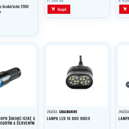
 široké/úzké 2900
Koupit


e
ZNAČKA:
GRALMARINE
ZNAČKA
0PB ŠIROKÉ/ÚZKÉ S
LAMPA LED 16 DUO VIDEO
LAMPA
MODRÝM A ČERVENÝM