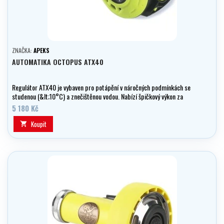
ZNAČKA:
APEKS
AUTOMATIKA OCTOPUS ATX40
Regulátor ATX40 je vybaven pro potápění v náročných podmínkách se
studenou (&lt;10°C) a znečištěnou vodou. Nabízí špičkový výkon za
skvělou cenu.
5 180 Kč
Koupit
