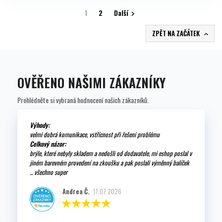
1
2
Další

ZPĚT NA ZAČÁTEK

OVĚŘENO NAŠIMI ZÁKAZNÍKY
Prohlédněte si vybraná hodnocení našich zákazníků.
Výhody:
velmi dobrá komunikace, vstřícnost při řešení problému
Celkový názor:
brýle, které nebyly skladem a nedošli od dodavatele, mi eshop poslal v
jiném barevném provedení na zkoušku a pak poslali výměnný balíček
... všechno super
Andrea Č.
17.07.2026