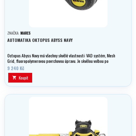
ZNAČKA:
MARES
AUTOMATIKA OKTOPUS ABYSS NAVY
Octopus Abyss Navy má všechny skvělé vlastnosti: VAD systém, Mesh
Grid, fluoropolymerovou povrchovou úpravu. Je skvělou volbou po
použití v extrémně studených vodách.
9 240 Kč
Koupit
