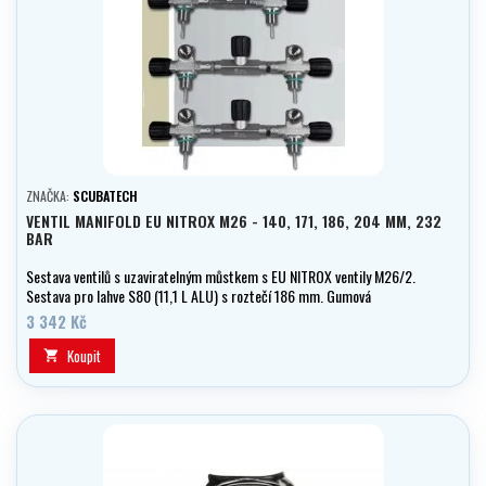
ZNAČKA:
SCUBATECH
VENTIL MANIFOLD EU NITROX M26 - 140, 171, 186, 204 MM, 232
BAR
Sestava ventilů s uzaviratelným můstkem s EU NITROX ventily M26/2.
Sestava pro lahve S80 (11,1 L ALU) s roztečí 186 mm. Gumová
točítka, možnost rozebrání na dva monoventily. Kyslíkově čisté.Pro
3 342 Kč
provozní tlak 232 Bar.
Koupit
