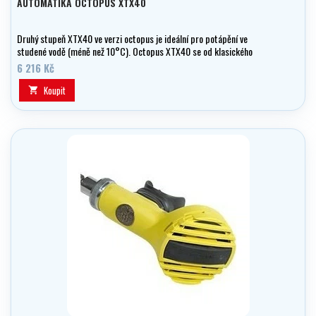
AUTOMATIKA OCTOPUS XTX40
Druhý stupeň XTX40 ve verzi octopus je ideální pro potápění ve
studené vodě (méně než 10°C). Octopus XTX40 se od klasického
druhého stupně XTX40 liší žlutočerným barevným provedením.
6 216 Kč
Součástí octopusu je žlutá středotlaká hadice (90cm, 3/8"UNF).
Koupit
