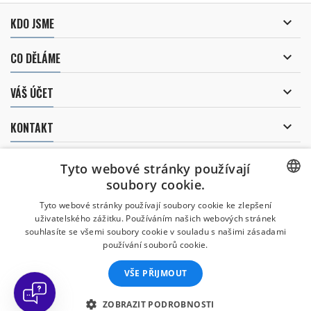

KDO JSME

CO DĚLÁME

VÁŠ ÚČET

KONTAKT
ODBĚR NOVINEK
Tyto webové stránky používají
soubory cookie.
CZECH
Tyto webové stránky používají soubory cookie ke zlepšení
Uděluji souhlas se
uživatelského zážitku. Používáním našich webových stránek
CZECH
zpracováním osobních údajů
.
souhlasíte se všemi soubory cookie v souladu s našimi zásadami
používání souborů cookie.
ENGLISH
VŠE PŘIJMOUT
SLOVAK
Všechny uvedené ceny jsou včetně daně.
SPANISH
ZOBRAZIT PODROBNOSTI