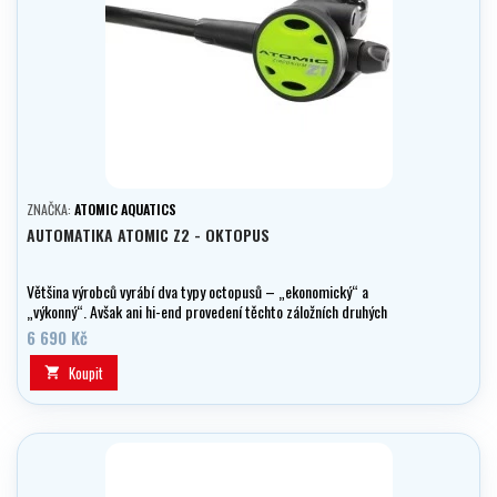
ZNAČKA:
ATOMIC AQUATICS
AUTOMATIKA ATOMIC Z2 - OKTOPUS
Většina výrobců vyrábí dva typy octopusů – „ekonomický“ a
„výkonný“. Avšak ani hi-end provedení těchto záložních druhých
stupňů se zdaleka nepřibližuje výkonům „safe seconds“ od Atomic
6 690 Kč
Aquatics.
Koupit
