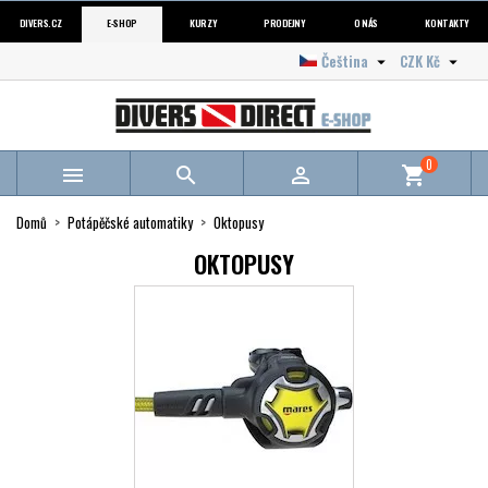
DIVERS.CZ
E-SHOP
KURZY
PRODEJNY
O NÁS
KONTAKTY
Čeština
CZK Kč


0



shopping_cart
Domů
Potápěčské automatiky
Oktopusy
OKTOPUSY