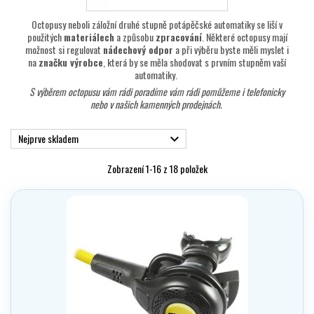
Octopusy neboli záložní druhé stupně potápěčské automatiky se liší v
použitých
materiálech
a způsobu
zpracování
. Některé octopusy mají
možnost si regulovat
nádechový odpor
a při výběru byste měli myslet i
na
značku výrobce
, která by se měla shodovat s prvním stupněm vaší
automatiky.
S výběrem octopusu vám rádi poradíme
vám rádi pomůžeme i telefonicky
nebo v našich kamenných prodejnách.
Nejprve skladem

Zobrazení 1-16 z 18 položek