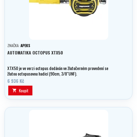
ZNAČKA:
APEKS
AUTOMATIKA OCTOPUS XTX50
XTX50 je ve verzi octopus dodáván ve žlutočerném provedení se
žlutou octopusovou hadicí (90cm, 3/8"UNF).
6 936 Kč
Koupit
