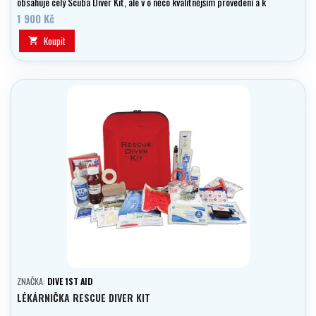
obsahuje celý Scuba Diver Kit, ale v o něco kvalitnějším provedení a k
tomu něco navíc
1 900 Kč
Koupit

ZNAČKA:
DIVE 1ST AID
LÉKÁRNIČKA RESCUE DIVER KIT