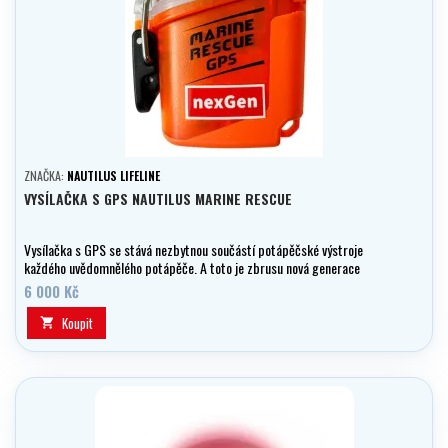
ZNAČKA:
NAUTILUS LIFELINE
VYSÍLAČKA S GPS NAUTILUS MARINE RESCUE
Vysílačka s GPS se stává nezbytnou součástí potápěčské výstroje
každého uvědomnělého potápěče. A toto je zbrusu nová generace
"NEXGEN" 2025
6 000 Kč
Koupit
