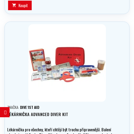
Koupit

ZNAČKA:
DIVE 1ST AID
LÉKÁRNIČKA ADVANCED DIVER KIT
Lékárnička pro všechny, kteří chtějí být trochu připravenější. Balení