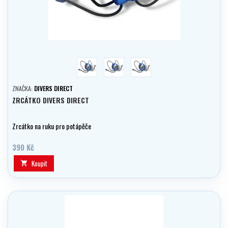
žlutá
růžová
černá
ZNAČKA:
DIVERS DIRECT
ZRCÁTKO DIVERS DIRECT
Zrcátko na ruku pro potápěče
390 Kč
Koupit
