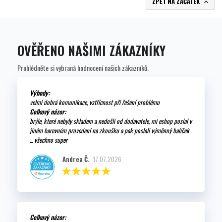
ZPĚT NA ZAČÁTEK

OVĚŘENO NAŠIMI ZÁKAZNÍKY
Prohlédněte si vybraná hodnocení našich zákazníků.
Výhody:
velmi dobrá komunikace, vstřícnost při řešení problému
Celkový názor:
brýle, které nebyly skladem a nedošli od dodavatele, mi eshop poslal v
jiném barevném provedení na zkoušku a pak poslali výměnný balíček
... všechno super
Andrea Č.
17.07.2026
Celkový názor: