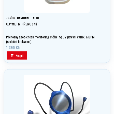
ZNAČKA:
CARDINALHEALTH
OXYMETR PŘENOSNÝ
Přenosný spot-check monitoring měřící SpO2 (krevní kyslík) a BPM
(srdeční frekvenci).
1 390 Kč
Koupit
