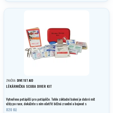
ZNAČKA:
DIVE 1ST AID
LÉKÁRNIČKA SCUBA DIVER KIT
Vytvořeno potápěči pro potápěče. Tohle základní balení je dobré mít
vždy po ruce, dokážete s ním ošetřit běžná zranění a bojovat s
obvyklými nemocemi.
820 Kč