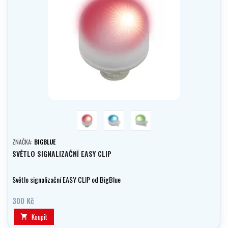
červená
modrá
zelena
ZNAČKA:
BIGBLUE
SVĚTLO SIGNALIZAČNÍ EASY CLIP
Světlo signalizační EASY CLIP od BigBlue
300 Kč
Koupit
