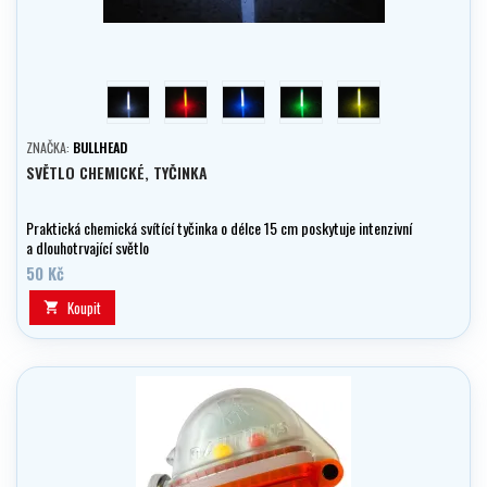
bílá
červená
modrá
zelena
žlutá
ZNAČKA:
BULLHEAD
SVĚTLO CHEMICKÉ, TYČINKA
Praktická chemická svítící tyčinka o délce 15 cm poskytuje intenzivní
a dlouhotrvající světlo
50 Kč
Koupit
