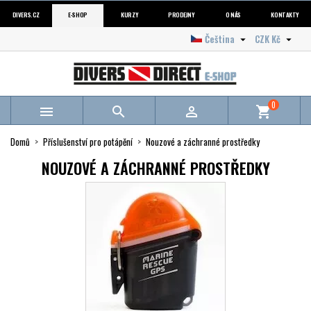
DIVERS.CZ
E-SHOP
KURZY
PRODEJNY
O NÁS
KONTAKTY
Čeština
CZK Kč


0



shopping_cart
Domů
Příslušenství pro potápění
Nouzové a záchranné prostředky
NOUZOVÉ A ZÁCHRANNÉ PROSTŘEDKY