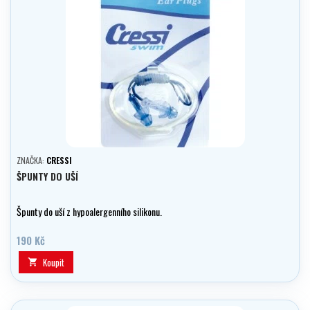
ZNAČKA:
CRESSI
ŠPUNTY DO UŠÍ
Špunty do uší z hypoalergenního silikonu.
190 Kč
Koupit
