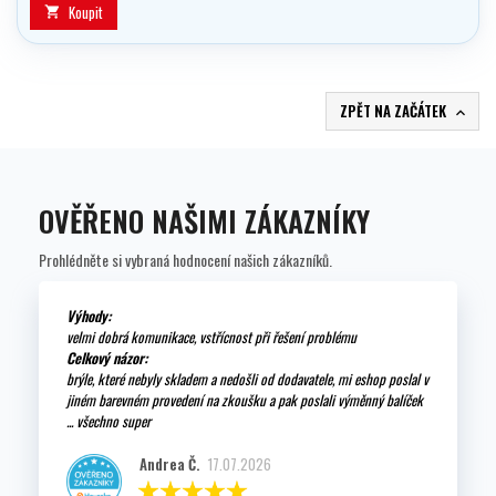
Koupit

ZPĚT NA ZAČÁTEK

OVĚŘENO NAŠIMI ZÁKAZNÍKY
Prohlédněte si vybraná hodnocení našich zákazníků.
Výhody:
velmi dobrá komunikace, vstřícnost při řešení problému
Celkový názor:
brýle, které nebyly skladem a nedošli od dodavatele, mi eshop poslal v
jiném barevném provedení na zkoušku a pak poslali výměnný balíček
... všechno super
Andrea Č.
17.07.2026