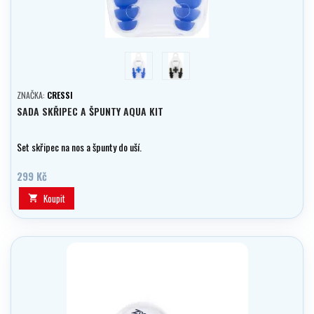
modrá
černá
ZNAČKA:
CRESSI
SADA SKŘIPEC A ŠPUNTY AQUA KIT
Set skřipec na nos a špunty do uší.
299 Kč
Koupit
