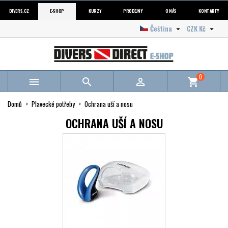
DIVERS.CZ
E-SHOP
KURZY
PRODEJNY
O NÁS
KONTAKTY
Čeština
CZK Kč


0



shopping_cart
Domů
Plavecké potřeby
Ochrana uší a nosu
OCHRANA UŠÍ A NOSU