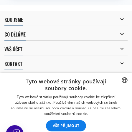

KDO JSME

CO DĚLÁME

VÁŠ ÚČET

KONTAKT
ODBĚR NOVINEK
Tyto webové stránky používají
soubory cookie.
CZECH
Tyto webové stránky používají soubory cookie ke zlepšení
Uděluji souhlas se
uživatelského zážitku. Používáním našich webových stránek
CZECH
zpracováním osobních údajů
.
souhlasíte se všemi soubory cookie v souladu s našimi zásadami
používání souborů cookie.
ENGLISH
VŠE PŘIJMOUT
SLOVAK
Všechny uvedené ceny jsou včetně daně.