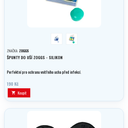
transparentní
aqua/žlutá
ZNAČKA:
ZOGGS
ŠPUNTY DO UŠÍ ZOGGS - SILIKON
Perfektní pro ochranu vnitřního ucha před infekcí.
190 Kč
Koupit
