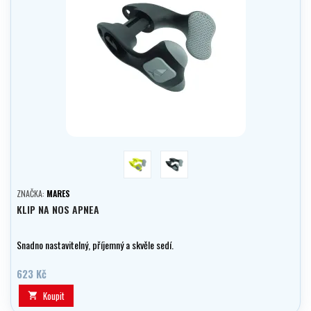
žlutá
černá
ZNAČKA:
MARES
KLIP NA NOS APNEA
Snadno nastavitelný, příjemný a skvěle sedí.
623 Kč
Koupit
