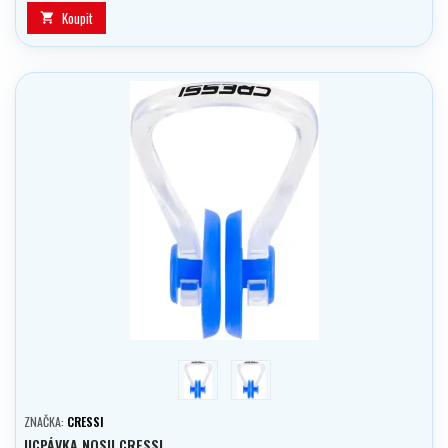
Koupit

modrá
černá
ZNAČKA:
CRESSI
UCPÁVKA NOSU CRESSI