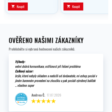
(vyměnitelné výdechové
(vyměnitelné výdechové
deflektory) a tepelným
deflektory), CRC (plynulá
Koupit
Koupit


výměníkem.
regulace nádechového odporu
pomocí šroubu) a tepelným
výměníkem. Je vhodný pro
potápění ve studené vodě (méně
než 10°C.
OVĚŘENO NAŠIMI ZÁKAZNÍKY
Prohlédněte si vybraná hodnocení našich zákazníků.
Výhody:
velmi dobrá komunikace, vstřícnost při řešení problému
Celkový názor:
brýle, které nebyly skladem a nedošli od dodavatele, mi eshop poslal v
jiném barevném provedení na zkoušku a pak poslali výměnný balíček
... všechno super
Andrea Č.
17.07.2026