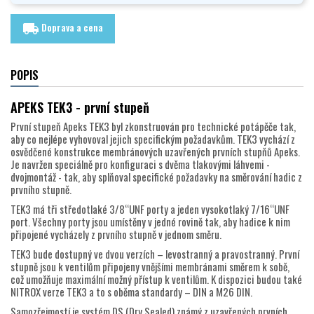
Doprava a cena
local_shipping
POPIS
APEKS TEK3 - první stupeň
První stupeň Apeks TEK3 byl zkonstruován pro technické potápěče tak,
aby co nejlépe vyhovoval jejich specifickým požadavkům. TEK3 vychází z
osvědčené konstrukce membránových uzavřených prvních stupňů Apeks.
Je navržen speciálně pro konfiguraci s dvěma tlakovými láhvemi -
dvojmontáž - tak, aby splňoval specifické požadavky na směrování hadic z
prvního stupně.
TEK3 má tři středotlaké 3/8“UNF porty a jeden vysokotlaký 7/16“UNF
port. Všechny porty jsou umístěny v jedné rovině tak, aby hadice k nim
připojené vycházely z prvního stupně v jednom směru.
TEK3 bude dostupný ve dvou verzích – levostranný a pravostranný. První
stupně jsou k ventilům připojeny vnějšími membránami směrem k sobě,
což umožňuje maximální možný přístup k ventilům. K dispozici budou také
NITROX verze TEK3 a to s oběma standardy – DIN a M26 DIN.
Samozřejmostí je systém DS (Dry Sealed) známý z uzavřených prvních