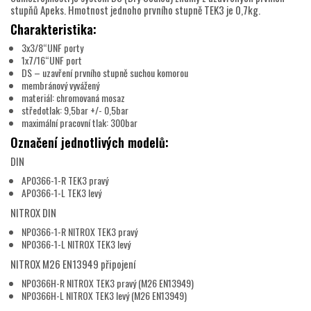
stupňů Apeks. Hmotnost jednoho prvního stupně TEK3 je 0,7kg.
Charakteristika:
3x3/8“UNF porty
1x7/16“UNF port
DS – uzavření prvního stupně suchou komorou
membránový vyvážený
materiál: chromovaná mosaz
středotlak: 9,5bar +/- 0,5bar
maximální pracovní tlak: 300bar
Označení jednotlivých modelů:
DIN
AP0366-1-R TEK3 pravý
AP0366-1-L TEK3 levý
NITROX DIN
NP0366-1-R NITROX TEK3 pravý
NP0366-1-L NITROX TEK3 levý
NITROX M26 EN13949 připojení
NP0366H-R NITROX TEK3 pravý (M26 EN13949)
NP0366H-L NITROX TEK3 levý (M26 EN13949)