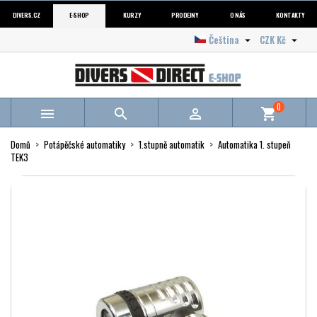
DIVERS.CZ
E-SHOP
KURZY
PRODEJNY
O NÁS
KONTAKTY
Čeština
CZK Kč


0



shopping_cart
Domů
Potápěčské automatiky
1.stupně automatik
Automatika 1. stupeň
TEK3