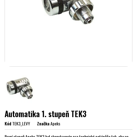
Automatika 1. stupeň TEK3
Kód
TEK3_LEVY
Značka
Apeks
První stupeň Apeks TEK3 byl zkonstruován pro technické potápěče tak, aby co