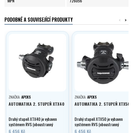
MPN
726056
PODOBNÉ A SOUVISEJÍCÍ PRODUKTY
<
>
ZNAČKA:
APEKS
ZNAČKA:
APEKS
AUTOMATIKA 2. STUPEŇ XTX40
AUTOMATIKA 2. STUPEŇ XTX50
Druhý stupeň XTX40 je vybaven
Druhý stupeň XTX50 je vybaven
systémem RVS (oboustranný
systémem RVS (oboustranný
venturi systém), DCE
venturi systém), DCE
6 456 Kč
6 456 Kč