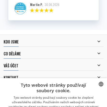
Martin P.
30.06.2026

KDO JSME

CO DĚLÁME

VÁŠ ÚČET

KONTAKT
Tyto webové stránky používají
ODBĚR NOVINEK
soubory cookie.
CZECH
Tyto webové stránky používají soubory cookie ke zlepšení
uživatelského zážitku. Používáním našich webových stránek
CZECH
souhlasíte se všemi soubory cookie v souladu s našimi zásadami