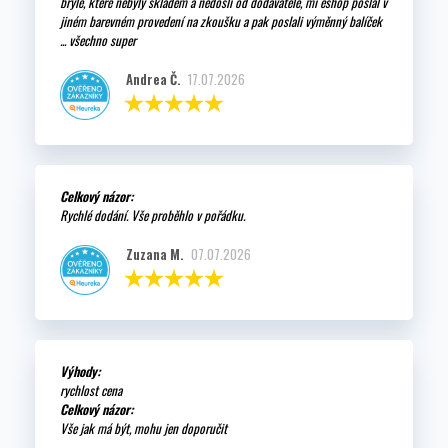
brýle, které nebyly skladem a nedošli od dodavatele, mi eshop poslal v
jiném barevném provedení na zkoušku a pak poslali výměnný balíček
... všechno super
Andrea Č.
17.07.2026
Celkový názor:
Rychlé dodání. Vše proběhlo v pořádku.
Zuzana M.
07.07.2026
Výhody:
rychlost cena
Celkový názor:
Vše jak má být, mohu jen doporučit