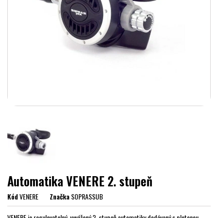
Automatika VENERE 2. stupeň
Kód
VENERE
Značka
SOPRASSUB
VENERE je regulovatelný, vyvážený 2. stupeň automatiky dodávaný s pletenou