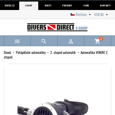
DIVERS.CZ
E-SHOP
KURZY
PRODEJNY
O NÁS
KONTAKTY
Čeština
CZK Kč


0



shopping_cart
Domů
Potápěčské automatiky
2. stupně automatik
Automatika VENERE 2.
stupeň