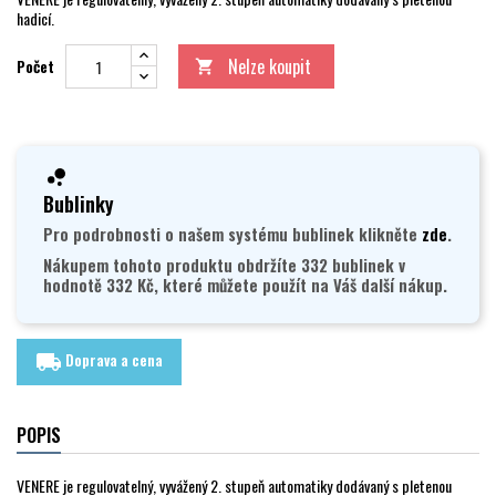
hadicí.
Nelze koupit
Počet

Bublinky
Pro podrobnosti o našem systému bublinek klikněte
zde
.
Nákupem tohoto produktu obdržíte 332 bublinek v
hodnotě 332 Kč, které můžete použít na Váš další nákup.
Doprava a cena
local_shipping
POPIS
VENERE je regulovatelný, vyvážený 2. stupeň automatiky dodávaný s pletenou