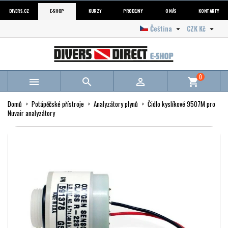
DIVERS.CZ
E-SHOP
KURZY
PRODEJNY
O NÁS
KONTAKTY
Čeština
CZK Kč


0



shopping_cart
Domů
Potápěčské přístroje
Analyzátory plynů
Čidlo kyslíkové 9507M pro
Nuvair analyzátory