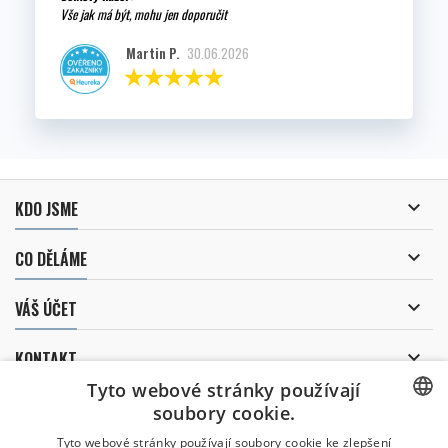
Vše jak má být, mohu jen doporučit
Martin P.
30.06.2026

KDO JSME

CO DĚLÁME

VÁŠ ÚČET

KONTAKT
Tyto webové stránky používají
ODBĚR NOVINEK
soubory cookie.
CZECH
Tyto webové stránky používají soubory cookie ke zlepšení