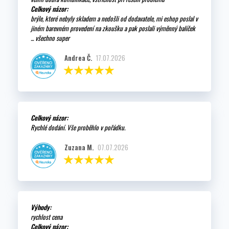
Celkový názor:
brýle, které nebyly skladem a nedošli od dodavatele, mi eshop poslal v
jiném barevném provedení na zkoušku a pak poslali výměnný balíček
... všechno super
Andrea Č.
17.07.2026
Celkový názor:
Rychlé dodání. Vše proběhlo v pořádku.
Zuzana M.
07.07.2026
Výhody:
rychlost cena
Celkový názor: