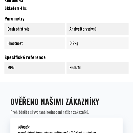
Kód
9507M
Skladem
4 ks
Parametry
Druh přístroje
Analyzátory plynů
Hmotnost
0.2kg
Specifické reference
MPN
9507M
OVĚŘENO NAŠIMI ZÁKAZNÍKY
Prohlédněte si vybraná hodnocení našich zákazníků.
Výhody:
velmi dobrá komunikace, vstřícnost při řešení problému