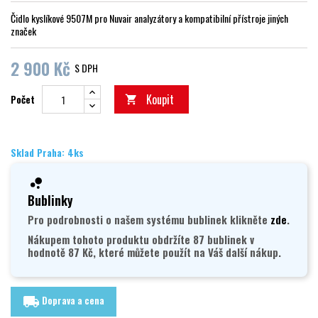
Čidlo kyslíkové 9507M pro Nuvair analyzátory a kompatibilní přístroje jiných
značek
2 900 Kč
S DPH
Koupit
Počet

Sklad Praha: 4ks
Bublinky
Pro podrobnosti o našem systému bublinek klikněte
zde
.
Nákupem tohoto produktu obdržíte 87 bublinek v
hodnotě 87 Kč, které můžete použít na Váš další nákup.
Doprava a cena
local_shipping