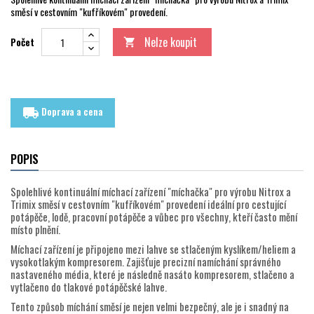
směsí v cestovním "kufříkovém" provedení.
Nelze koupit
Počet

Doprava a cena
local_shipping
POPIS
Spolehlivé kontinuální míchací zařízení "míchačka" pro výrobu Nitrox a
Trimix směsí v cestovním "kufříkovém" provedení ideální pro cestující
potápěče, lodě, pracovní potápěče a vůbec pro všechny, kteří často mění
místo plnění.
Míchací zařízení je připojeno mezi lahve se stlačeným kyslíkem/heliem a
vysokotlakým kompresorem. Zajišťuje precizní namíchání správného
nastaveného média, které je následně nasáto kompresorem, stlačeno a
vytlačeno do tlakové potápěčské lahve.
Tento způsob míchání směsí je nejen velmi bezpečný, ale je i snadný na