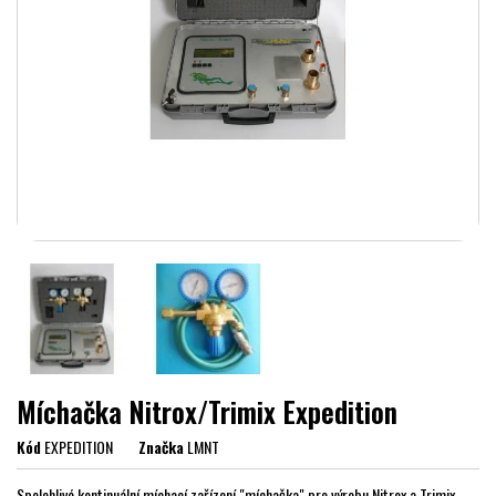
Míchačka Nitrox/Trimix Expedition
Kód
EXPEDITION
Značka
LMNT
Spolehlivé kontinuální míchací zařízení "míchačka" pro výrobu Nitrox a Trimix