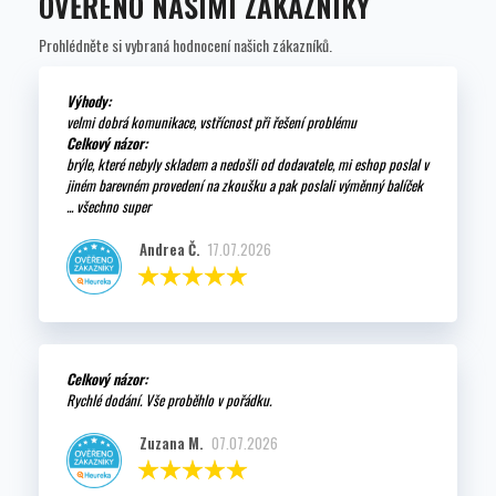
OVĚŘENO NAŠIMI ZÁKAZNÍKY
Prohlédněte si vybraná hodnocení našich zákazníků.
Výhody:
velmi dobrá komunikace, vstřícnost při řešení problému
Celkový názor:
brýle, které nebyly skladem a nedošli od dodavatele, mi eshop poslal v
jiném barevném provedení na zkoušku a pak poslali výměnný balíček
... všechno super
Andrea Č.
17.07.2026
Celkový názor:
Rychlé dodání. Vše proběhlo v pořádku.
Zuzana M.
07.07.2026