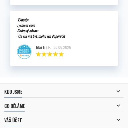
Výhody:
rychlost cena
Celkový názor:
Vše jak má být, mohu jen doporučit
Martin P.
30.06.2026

KDO JSME

CO DĚLÁME

VÁŠ ÚČET