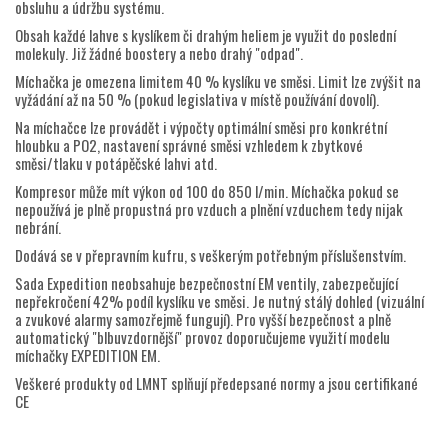
obsluhu a údržbu systému.
Obsah každé lahve s kyslíkem či drahým heliem je využit do poslední
molekuly. Již žádné boostery a nebo drahý "odpad".
Míchačka je omezena limitem 40 % kyslíku ve směsi. Limit lze zvýšit na
vyžádání až na 50 % (pokud legislativa v místě používání dovolí).
Na míchačce lze provádět i výpočty optimální směsi pro konkrétní
hloubku a PO2, nastavení správné směsi vzhledem k zbytkové
směsi/tlaku v potápěčské lahvi atd.
Kompresor může mít výkon od 100 do 850 l/min. Míchačka pokud se
nepoužívá je plně propustná pro vzduch a plnění vzduchem tedy nijak
nebrání.
Dodává se v přepravním kufru, s veškerým potřebným příslušenstvím.
Sada Expedition neobsahuje bezpečnostní EM ventily, zabezpečující
nepřekročení 42% podíl kyslíku ve směsi. Je nutný stálý dohled (vizuální
a zvukové alarmy samozřejmě fungují). Pro vyšší bezpečnost a plně
automatický "blbuvzdornější" provoz doporučujeme využití modelu
míchačky EXPEDITION EM.
Veškeré produkty od LMNT splňují předepsané normy a jsou certifikané
CE