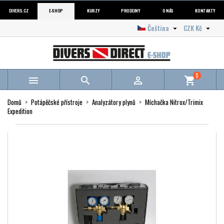
DIVERS.CZ
E-SHOP
KURZY
PRODEJNY
O NÁS
KONTAKTY
Čeština
CZK Kč


0



shopping_cart
Domů
Potápěčské přístroje
Analyzátory plynů
Míchačka Nitrox/Trimix
Expedition