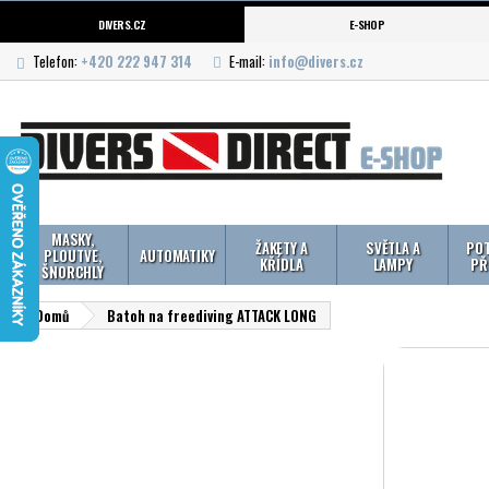
DIVERS.CZ
E-SHOP
Telefon:
+420 222 947 314
E-mail:
info@divers.cz
MASKY,
ŽAKETY A
SVĚTLA A
POT
PLOUTVE,
AUTOMATIKY
KŘÍDLA
LAMPY
PŘ
ŠNORCHLY
Domů
Batoh na freediving ATTACK LONG