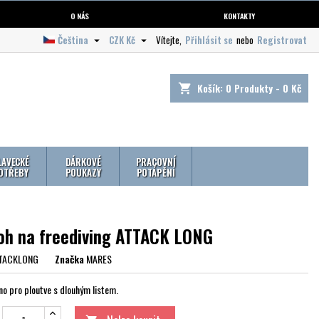
O NÁS
KONTAKTY
Čeština
CZK Kč
Vítejte,
Přihlásit se
nebo
Registrovat


Košík:
0
Produkty - 0 Kč
shopping_cart
LAVECKÉ
DÁRKOVÉ
PRACOVNÍ
OTŘEBY
POUKAZY
POTÁPĚNÍ
oh na freediving ATTACK LONG
TACKLONG
Značka
MARES
no pro ploutve s dlouhým listem.