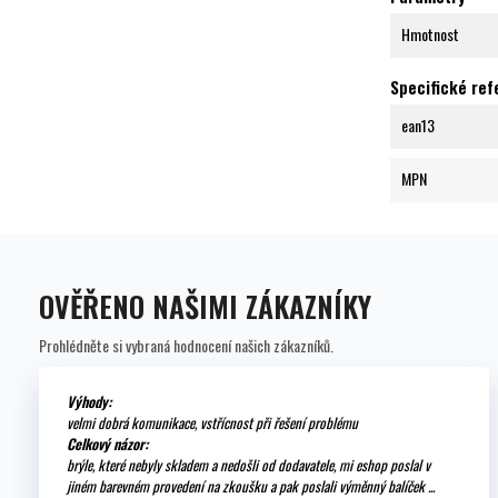
Hmotnost
Specifické re
ean13
MPN
OVĚŘENO NAŠIMI ZÁKAZNÍKY
Prohlédněte si vybraná hodnocení našich zákazníků.
Výhody:
velmi dobrá komunikace, vstřícnost při řešení problému
Celkový názor:
brýle, které nebyly skladem a nedošli od dodavatele, mi eshop poslal v
jiném barevném provedení na zkoušku a pak poslali výměnný balíček ...