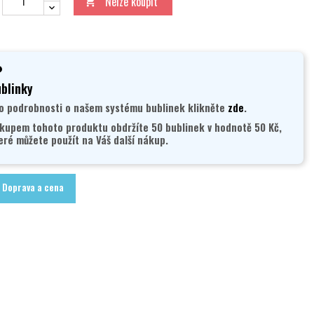
Nelze koupit

blinky
o podrobnosti o našem systému bublinek klikněte
zde
.
kupem tohoto produktu obdržíte 50 bublinek v hodnotě 50 Kč,
eré můžete použít na Váš další nákup.
Doprava a cena