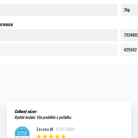
2kg
ference
792460
425562
Celkový názor:
Rychlé dodání. Vše proběhlo v pořádku.
Zuzana M.
07.07.2026