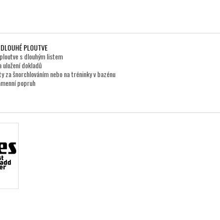
A DLOUHÉ PLOUTVE
ploutve s dlouhým listem
a uložení dokladů
y za šnorchlováním nebo na tréninky v bazénu
ramenní popruh