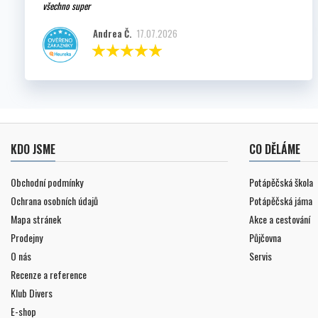
všechno super
Andrea Č.
17.07.2026
KDO JSME
CO DĚLÁME
Obchodní podmínky
Potápěčská škola
Ochrana osobních údajů
Potápěčská jáma
Mapa stránek
Akce a cestování
Prodejny
Půjčovna
O nás
Servis
Recenze a reference
Klub Divers
E-shop