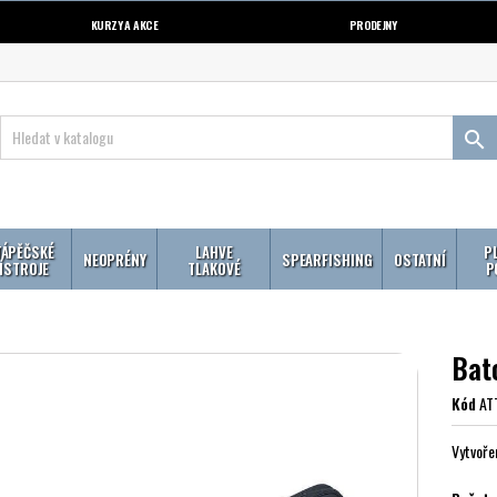
KURZY A AKCE
PRODEJNY

ÁPĚČSKÉ
LAHVE
P
NEOPRÉNY
SPEARFISHING
OSTATNÍ
ÍSTROJE
TLAKOVÉ
P
Bat
Kód
AT
Vytvoře