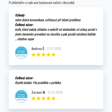
Prohlédněte si vybraná hodnocení našich zákazníků.
Výhody:
velmi dobrá komunikace, vstřícnost při řešení problému
Celkový názor:
brýle, které nebyly skladem a nedošli od dodavatele, mi eshop poslal v
jiném barevném provedení na zkoušku a pak poslali výměnný balíček
... všechno super
Andrea Č.
17.07.2026
Celkový názor:
Rychlé dodání. Vše proběhlo v pořádku.
Zuzana M.
07.07.2026