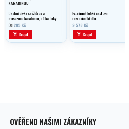
KARABINOU
Osobní cívka se šňůrou a
Extrémně lehké cestovní
mosaznou karabinou, délka linky
rekreační křídlo.
15 m, 30 m nebo 45 m.
Od
285 Kč
9 576 Kč
Koupit
Koupit


OVĚŘENO NAŠIMI ZÁKAZNÍKY