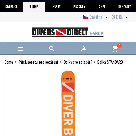
DIVERS.CZ
E-SHOP
KURZY
PRODEJNY
O NÁS
KONTAKTY
Čeština
CZK Kč


0



shopping_cart
Domů
Příslušenství pro potápění
Bojky pro potápění
Bojka STANDARD