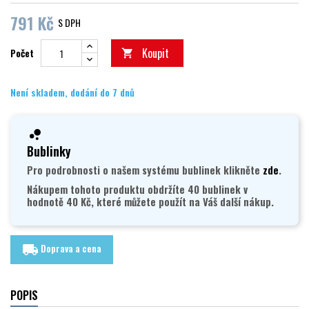
791 Kč
S DPH
Koupit
Počet

Není skladem, dodání do 7 dnů
Bublinky
Pro podrobnosti o našem systému bublinek klikněte
zde
.
Nákupem tohoto produktu obdržíte 40 bublinek v
hodnotě 40 Kč, které můžete použít na Váš další nákup.
Doprava a cena
local_shipping
POPIS