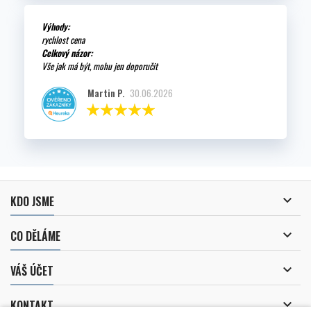
Výhody:
rychlost cena
Celkový názor:
Vše jak má být, mohu jen doporučit
Martin P.
30.06.2026

KDO JSME

CO DĚLÁME

VÁŠ ÚČET

KONTAKT