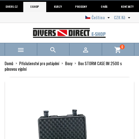
DIVERS.CZ
E-SHOP
KURZY
PRODEJNY
O NÁS
KONTAKTY
Čeština
CZK Kč


0



shopping_cart
Domů
Příslušenství pro potápění
Boxy
Box STORM CASE IM 2500 s
pěnovou výplní