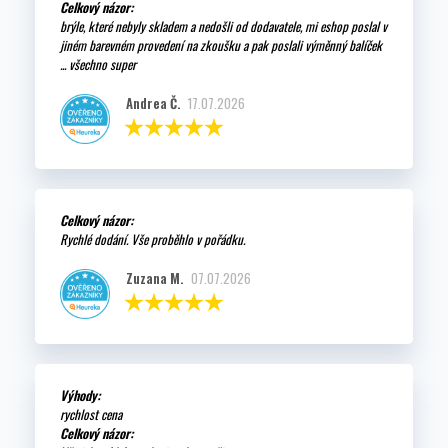
Celkový názor:
brýle, které nebyly skladem a nedošli od dodavatele, mi eshop poslal v
jiném barevném provedení na zkoušku a pak poslali výměnný balíček
... všechno super
Andrea Č.
17.07.2026
Celkový názor:
Rychlé dodání. Vše proběhlo v pořádku.
Zuzana M.
07.07.2026
Výhody:
rychlost cena
Celkový názor: