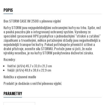
POPIS
Box STORM CASE IM 2500 s pěnovou výplní
Kufry STORM jsou nejspolehlivějšími ochrannými kufry na trhu. Spíše, než
o pouhá pouzdra jde o integrovaný ochranný systém. Vyrobeny ze
speciálně zpracované HPX pryskyřice s jednoduchými "stiskni a zatáhni"
západkami a trvanlivými, měkce potaženými držadly jsou nejpohodlnější a
nejodolnější transportní kufry. Pokud potřebujete přemístit citlivé a
drahé přístroje, oceníte sílu STORMU. Protože jsme si jisti, že naše
výrobky neselžou, je na kufry STORM poskytována doživotní záruka.
Rozměry:
Vnitřní: (d/š/v) 45,7 x 33,0 x 21,3 cm
Vnější: (d/š/v) 48,8 x 38,6 x 22,9 cm
Kolečka a výsuvné madlo
Produkt je dodáván s vnitřní pěnovou výplní.
PARAMETRY