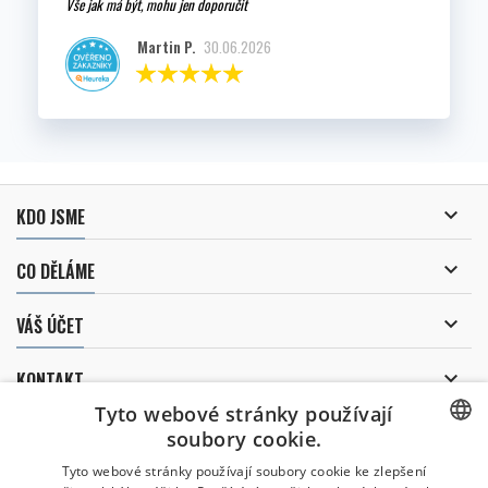
Vše jak má být, mohu jen doporučit
Martin P.
30.06.2026

KDO JSME

CO DĚLÁME

VÁŠ ÚČET

KONTAKT
Tyto webové stránky používají
ODBĚR NOVINEK
soubory cookie.
CZECH
Tyto webové stránky používají soubory cookie ke zlepšení