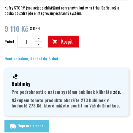
Kufry STORM jsou nejspolehlivějšími ochrannými kufry na trhu. Spíše, než o
pouhá pouzdra jde o integrovaný ochranný systém.
9 110 Kč
S DPH
Koupit
Počet

Není skladem, dodání do 5 dnů
Bublinky
Pro podrobnosti o našem systému bublinek klikněte
zde
.
Nákupem tohoto produktu obdržíte 273 bublinek v
hodnotě 273 Kč, které můžete použít na Váš další nákup.
Doprava a cena
local_shipping