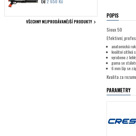
Cena
Od
2 650 Kč
POPIS
VŠECHNY NEJPRODÁVANĚJŠÍ PRODUKTY

Sioux 50
Efektivní, profe
anatomická ruk
kvalitní citlivá 
vyrobeno z lehk
guma se stálotv
6 mm šíp se zá
Kvalita za rozum
PARAMETRY