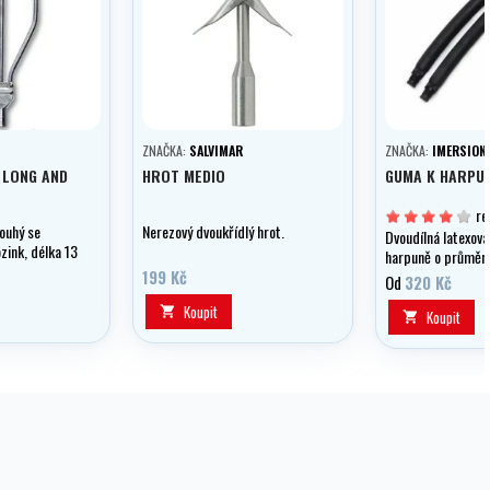
N
ZNAČKA:
SALVIMAR
ZNAČKA:
IMERSION
 LONG AND
HROT MEDIO
GUMA K HARPUN
re
louhý se
Nerezový dvoukřídlý hrot.
Dvoudílná latexov
zink, délka 13
harpuně o průměr
199 Kč
Od
320 Kč
Koupit

Koupit
