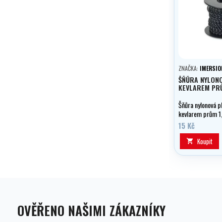
ZNAČKA:
IMERSIO
ŠŇŮRA NYLONO
KEVLAREM PR
Šňůra nylonová p
kevlarem prům 1
harpuny - 1m
15 Kč
Koupit

OVĚŘENO NAŠIMI ZÁKAZNÍKY