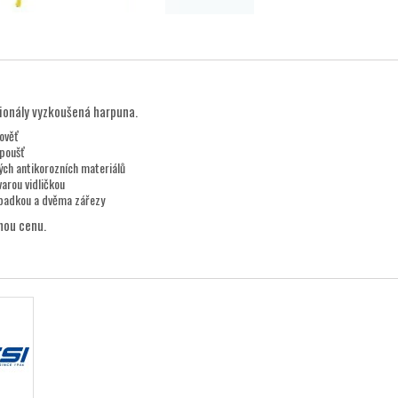
sionály vyzkoušená harpuna.
ověť
spoušť
ých antikorozních materiálů
arou vidličkou
padkou a dvěma zářezy
nou cenu.