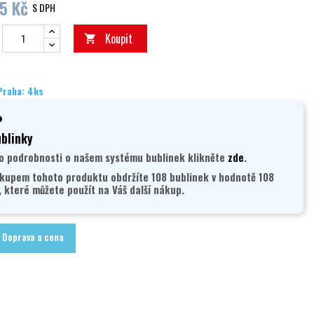
5 Kč
S DPH
Koupit

Praha: 4ks
blinky
o podrobnosti o našem systému bublinek klikněte
zde
.
kupem tohoto produktu obdržíte 108 bublinek v hodnotě 108
, které můžete použít na Váš další nákup.
Doprava a cena