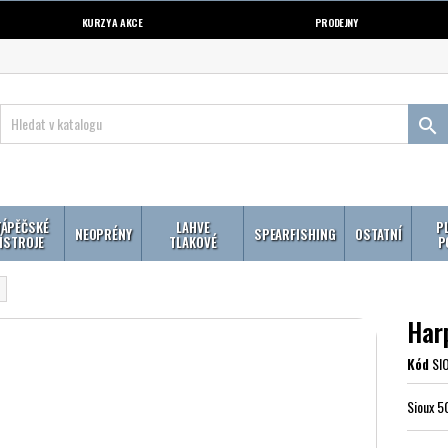
KURZY A AKCE
PRODEJNY

ÁPĚČSKÉ
LAHVE
P
NEOPRÉNY
SPEARFISHING
OSTATNÍ
ÍSTROJE
TLAKOVÉ
P
Har
Kód
SI
Sioux 5