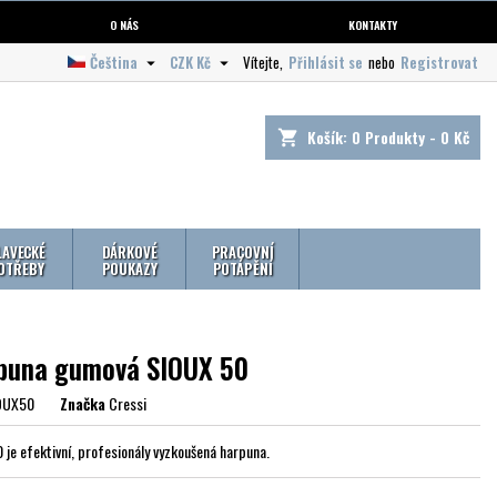
O NÁS
KONTAKTY
Čeština
CZK Kč
Vítejte,
Přihlásit se
nebo
Registrovat


Košík:
0
Produkty - 0 Kč
shopping_cart
LAVECKÉ
DÁRKOVÉ
PRACOVNÍ
OTŘEBY
POUKAZY
POTÁPĚNÍ
puna gumová SIOUX 50
OUX50
Značka
Cressi
0 je efektivní, profesionály vyzkoušená harpuna.