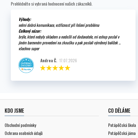
Prohlédněte si vybraná hodnocení našich zákazníků.
Výhody:
velmi dobrá komunikace, vstřícnost při řešení problému
Celkový názor:
brýle, které nebyly skladem a nedošli od dodavatele, mi eshop poslal v
jiném barevném provedení na zkoušku a pak poslali výměnný balíček ...
všechno super
Andrea Č.
17.07.2026
KDO JSME
CO DĚLÁME
Obchodní podmínky
Potápěčská škola
Ochrana osobních údajů
Potápěčská jáma