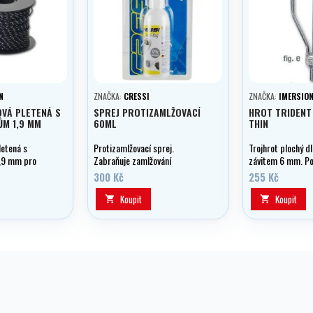
N
ZNAČKA:
CRESSI
ZNAČKA:
IMERSIO
VÁ PLETENÁ S
SPREJ PROTIZAMLŽOVACÍ
HROT TRIDENT
ŮM 1,9 MM
60ML
THIN
letená s
Protizamlžovací sprej.
Trojhrot plochý d
,9 mm pro
Zabraňuje zamlžování
závitem 6 mm. Po
plaveckých, potápěčských i
cmm.
300 Kč
255 Kč
klasických brýlí a masek.
Koupit
Koupit

