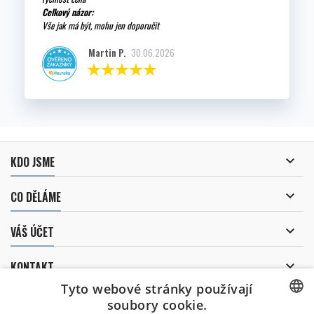
Celkový názor:
Vše jak má být, mohu jen doporučit
Martin P.
30.06.2026

KDO JSME

CO DĚLÁME

VÁŠ ÚČET

KONTAKT
Tyto webové stránky používají
ODBĚR NOVINEK
soubory cookie.