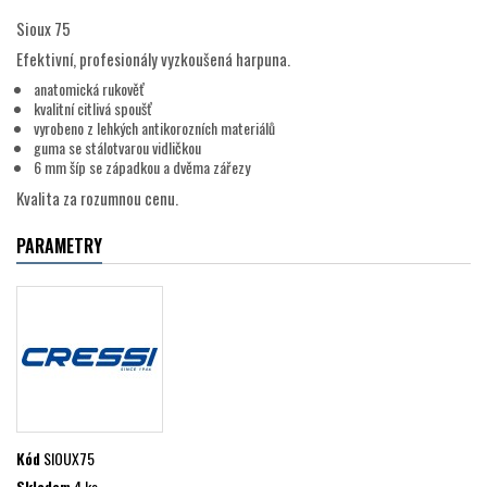
Sioux 75
Efektivní, profesionály vyzkoušená harpuna.
anatomická rukověť
kvalitní citlivá spoušť
vyrobeno z lehkých antikorozních materiálů
guma se stálotvarou vidličkou
6 mm šíp se západkou a dvěma zářezy
Kvalita za rozumnou cenu.
PARAMETRY
Kód
SIOUX75
Skladem
4 ks