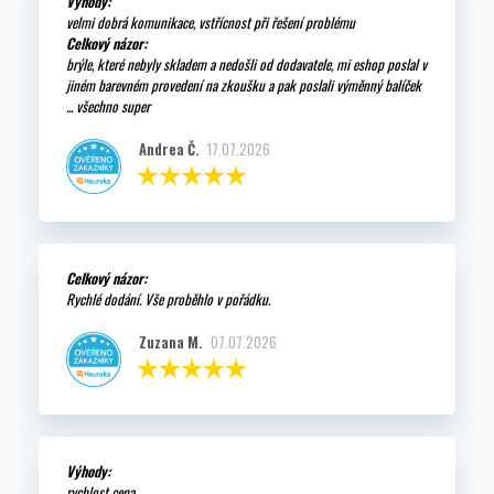
Výhody:
velmi dobrá komunikace, vstřícnost při řešení problému
Celkový názor:
brýle, které nebyly skladem a nedošli od dodavatele, mi eshop poslal v
jiném barevném provedení na zkoušku a pak poslali výměnný balíček
... všechno super
Andrea Č.
17.07.2026
Celkový názor:
Rychlé dodání. Vše proběhlo v pořádku.
Zuzana M.
07.07.2026
Výhody:
rychlost cena