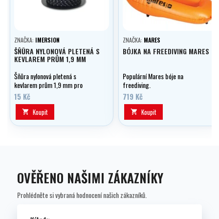
ZNAČKA:
IMERSION
ZNAČKA:
MARES
ŠŇŮRA NYLONOVÁ PLETENÁ S
BÓJKA NA FREEDIVING MARES
KEVLAREM PRŮM 1,9 MM
Šňůra nylonová pletená s
Populární Mares bóje na
kevlarem prům 1,9 mm pro
freediving.
harpuny - 1m
15 Kč
719 Kč
Koupit
Koupit


OVĚŘENO NAŠIMI ZÁKAZNÍKY
Prohlédněte si vybraná hodnocení našich zákazníků.