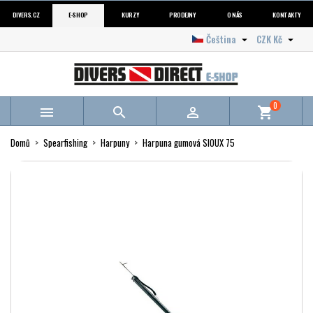
DIVERS.CZ
E-SHOP
KURZY
PRODEJNY
O NÁS
KONTAKTY
Čeština
CZK Kč


0



shopping_cart
Domů
Spearfishing
Harpuny
Harpuna gumová SIOUX 75