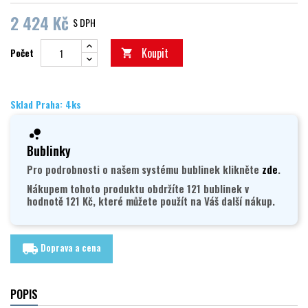
2 424 Kč
S DPH
Koupit
Počet

Sklad Praha: 4ks
Bublinky
Pro podrobnosti o našem systému bublinek klikněte
zde
.
Nákupem tohoto produktu obdržíte 121 bublinek v
hodnotě 121 Kč, které můžete použít na Váš další nákup.
Doprava a cena
local_shipping
POPIS