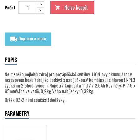
Nelze koupit
Počet

Doprava a cena
local_shipping
POPIS
Nejmenší a nejlehčí zdroj pro potápěčské svítilny. LiON-ový akumulátor v
nerezovém boxu.Zdroj se dodává s nabíječkou.V kombinaci s hlavou H-PL3
vydrží na 2,5hod. svícení.
Napětí / kapacita 11,1V / 2,6Ah Rozměry: Pr.45 x
95mmVáha ve vodě: 0,2kg Váha nabíječky: 0,32kg
Držák DZ-2 není součástí dodávky.
PARAMETRY