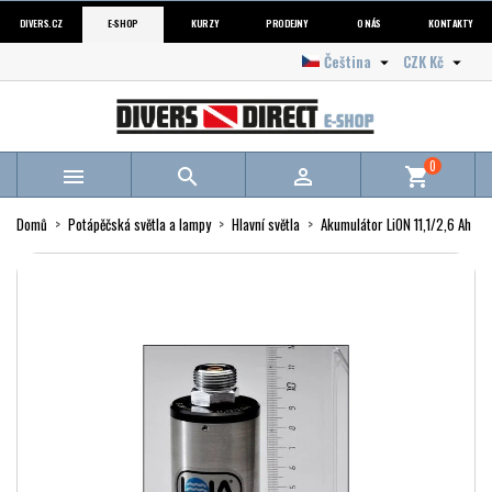
DIVERS.CZ
E-SHOP
KURZY
PRODEJNY
O NÁS
KONTAKTY
Čeština
CZK Kč


0



shopping_cart
Domů
Potápěčská světla a lampy
Hlavní světla
Akumulátor LiON 11,1/2,6 Ah