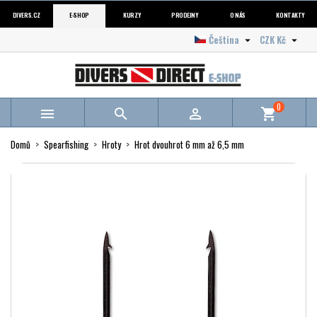
DIVERS.CZ
E-SHOP
KURZY
PRODEJNY
O NÁS
KONTAKTY
Čeština
CZK Kč


0



shopping_cart
Domů
Spearfishing
Hroty
Hrot dvouhrot 6 mm až 6,5 mm