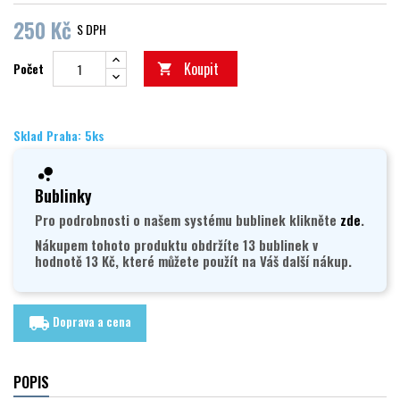
250 Kč
S DPH
Koupit
Počet

Sklad Praha: 5ks
Bublinky
Pro podrobnosti o našem systému bublinek klikněte
zde
.
Nákupem tohoto produktu obdržíte 13 bublinek v
hodnotě 13 Kč, které můžete použít na Váš další nákup.
Doprava a cena
local_shipping
POPIS