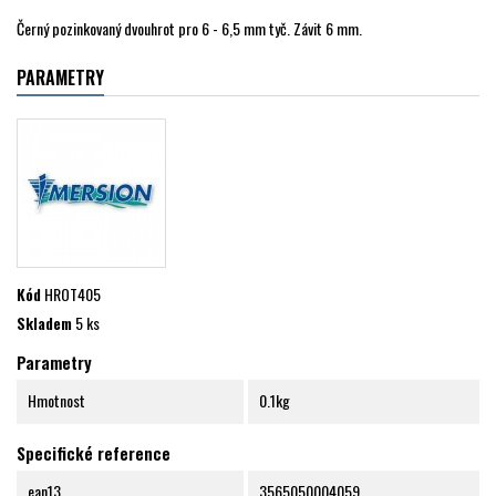
Černý pozinkovaný dvouhrot pro 6 - 6,5 mm tyč. Závit 6 mm.
PARAMETRY
Kód
HROT405
Skladem
5 ks
Parametry
Hmotnost
0.1kg
Specifické reference
ean13
3565050004059