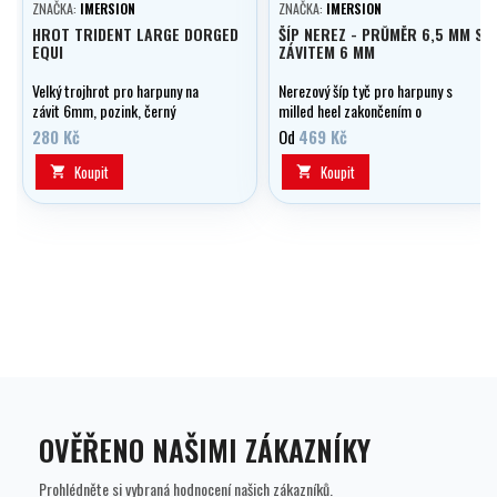
ZNAČKA:
IMERSION
ZNAČKA:
IMERSION
HROT TRIDENT LARGE DORGED
ŠÍP NEREZ - PRŮMĚR 6,5 MM SE
EQUI
ZÁVITEM 6 MM
Velký trojhrot pro harpuny na
Nerezový šíp tyč pro harpuny s
závit 6mm, pozink, černý
milled heel zakončením o
průměru 6,5 mm a 6 mm závitem
280 Kč
Od
469 Kč
Koupit
Koupit


OVĚŘENO NAŠIMI ZÁKAZNÍKY
Prohlédněte si vybraná hodnocení našich zákazníků.