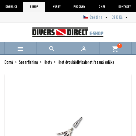
DIVERS.CZ
E-SHOP
KURZY
PRODEJNY
O NÁS
KONTAKTY
Čeština
CZK Kč


0



shopping_cart
Domů
Spearfishing
Hroty
Hrot dvoukřídlý bajonet řezaná špička