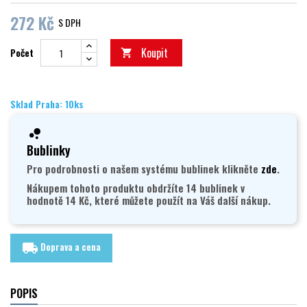
272 Kč
S DPH
Koupit
Počet

Sklad Praha: 10ks
Bublinky
Pro podrobnosti o našem systému bublinek klikněte
zde
.
Nákupem tohoto produktu obdržíte 14 bublinek v
hodnotě 14 Kč, které můžete použít na Váš další nákup.
Doprava a cena
local_shipping
POPIS