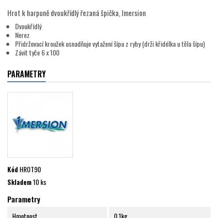
Hrot k harpuně dvoukřídlý řezaná špička, Imersion
Dvoukřídlý
Nerez
Přidržovací kroužek usnadňuje vytažení šípu z ryby (drži křidélka u těla šípu)
Závit tyče 6 x 100
PARAMETRY
Kód
HROT90
Skladem
10 ks
Parametry
Hmotnost
0.1kg