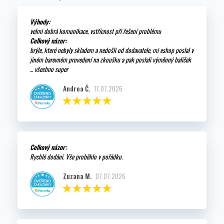
Výhody:
velmi dobrá komunikace, vstřícnost při řešení problému
Celkový názor:
brýle, které nebyly skladem a nedošli od dodavatele, mi eshop poslal v
jiném barevném provedení na zkoušku a pak poslali výměnný balíček
... všechno super
Andrea Č.
17.07.2026
Celkový názor:
Rychlé dodání. Vše proběhlo v pořádku.
Zuzana M.
07.07.2026