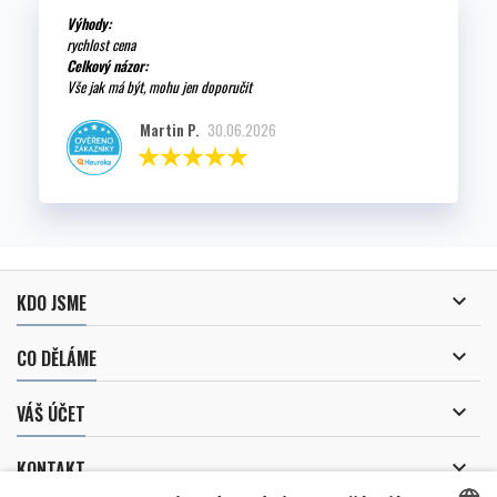
Výhody:
rychlost cena
Celkový názor:
Vše jak má být, mohu jen doporučit
Martin P.
30.06.2026

KDO JSME

CO DĚLÁME

VÁŠ ÚČET

KONTAKT