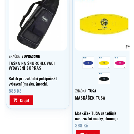
ZNAČKA:
SOPRASSUB
modrá
žlutá
růžová
TAŠKA NA ŠNORCHLOVACÍ
VYBAVENÍ SOPRAS
černá
Batoh pro základní potápěčské
vybavení (maska, šnorchl,
ploutve).
585 Kč
ZNAČKA:
TUSA
MASKÁČEK TUSA
Koupit

Maskáček TUSA usnadňuje
nasazování masky, eliminuje
tahání za vlasy a dodává masce
368 Kč
pozitivní vztlak.