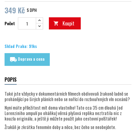
349 Kč
S DPH
Koupit
Počet

Sklad Praha: 91ks
Doprava a cena
local_shipping
POPIS
Také jste vždycky v dokumentárních filmech obdivovali žrakoně ladně se
prohánějící po širých pláních nebo se nořící do rozbouřených vln oceánů?
Nyní máte příležitost mít doma vlastního! Tato cca 35 cm dlouhá (od
Lorenziniho ampulí po oháňku) věrná plyšová replika neztratila nic z
kouzla originálu, a ještě ji můžete použít jako cestovní polštářek!
Žrakůň je zkrátka fenomén doby a něco, bez čeho se neobejdete.