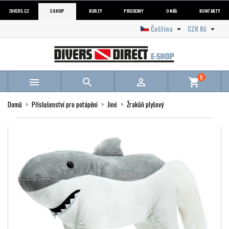
DIVERS.CZ
E-SHOP
KURZY
PRODEJNY
O NÁS
KONTAKTY
Čeština
CZK Kč


0



shopping_cart
Domů
Příslušenství pro potápění
Jiné
Žrakůň plyšový