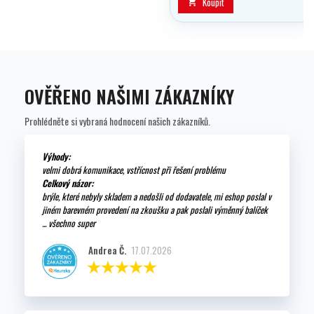
Koupit

OVĚŘENO NAŠIMI ZÁKAZNÍKY
Prohlédněte si vybraná hodnocení našich zákazníků.
Výhody:
velmi dobrá komunikace, vstřícnost při řešení problému
Celkový názor:
brýle, které nebyly skladem a nedošli od dodavatele, mi eshop poslal v
jiném barevném provedení na zkoušku a pak poslali výměnný balíček
... všechno super
Andrea Č.
17.07.2026