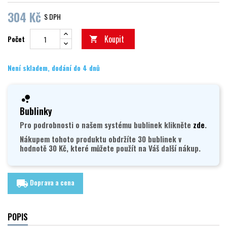
304 Kč
S DPH
Koupit
Počet

Není skladem, dodání do 4 dnů
Bublinky
Pro podrobnosti o našem systému bublinek klikněte
zde
.
Nákupem tohoto produktu obdržíte 30 bublinek v
hodnotě 30 Kč, které můžete použít na Váš další nákup.
Doprava a cena
local_shipping
POPIS