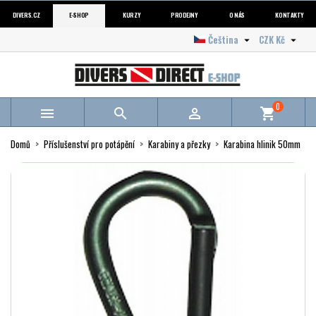
DIVERS.CZ
E-SHOP
KURZY
PRODEJNY
O NÁS
KONTAKTY
Čeština
CZK Kč


0



shopping_cart
Domů
Příslušenství pro potápění
Karabiny a přezky
Karabina hlinik 50mm