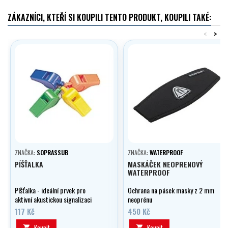
ZÁKAZNÍCI, KTEŘÍ SI KOUPILI TENTO PRODUKT, KOUPILI TAKÉ:
<
>
ZNAČKA:
SOPRASSUB
ZNAČKA:
WATERPROOF
PÍŠŤALKA
MASKÁČEK NEOPRENOVÝ
WATERPROOF
Píšťalka - ideální prvek pro
Ochrana na pásek masky z 2 mm
aktivní akustickou signalizaci
neoprénu
pozice nad hladinou v případě
117 Kč
450 Kč
ztráty vizuální reference s
povrchovým mateřským
Koupit
Koupit

