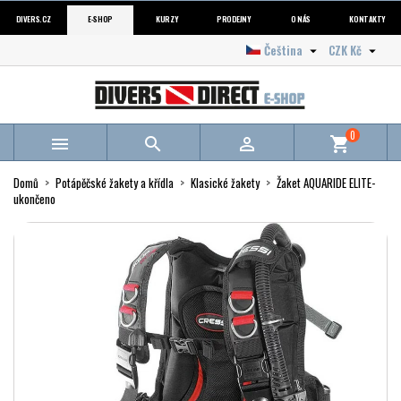
DIVERS.CZ
E-SHOP
KURZY
PRODEJNY
O NÁS
KONTAKTY
Čeština
CZK Kč


0



shopping_cart
Domů
Potápěčské žakety a křídla
Klasické žakety
Žaket AQUARIDE ELITE-
ukončeno