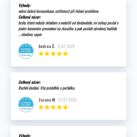
Výhody:
velmi dobrá komunikace, vstřícnost při řešení problému
Celkový názor:
brýle, které nebyly skladem a nedošli od dodavatele, mi eshop poslal v
jiném barevném provedení na zkoušku a pak poslali výměnný balíček
... všechno super
Andrea Č.
17.07.2026
Celkový názor:
Rychlé dodání. Vše proběhlo v pořádku.
Zuzana M.
07.07.2026
Výhody: