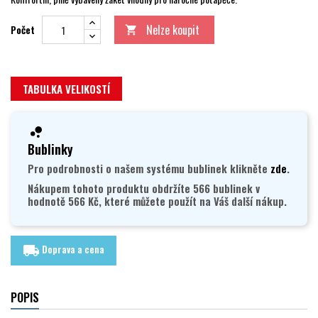
Nelze koupit
Počet

TABULKA VELIKOSTÍ
Bublinky
Pro podrobnosti o našem systému bublinek klikněte
zde
.
Nákupem tohoto produktu obdržíte 566 bublinek v
hodnotě 566 Kč, které můžete použít na Váš další nákup.
Doprava a cena
local_shipping
POPIS