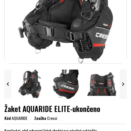


Žaket AQUARIDE ELITE-ukončeno
Kód
AQUARIDE
Značka
Cressi
Komfortní, plně vybavený žaket vhodný pro náročné potápěče.