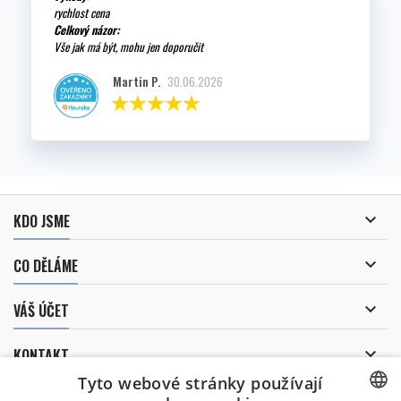
rychlost cena
Celkový názor:
Vše jak má být, mohu jen doporučit
Martin P.
30.06.2026

KDO JSME

CO DĚLÁME

VÁŠ ÚČET

KONTAKT
Tyto webové stránky používají