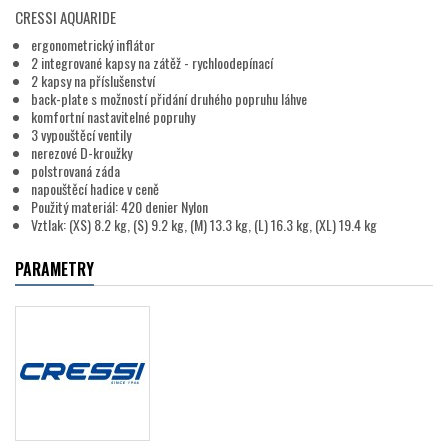
CRESSI AQUARIDE
ergonometrický inflátor
2 integrované kapsy na zátěž - rychloodepínací
2 kapsy na příslušenství
back-plate s možností přidání druhého popruhu láhve
komfortní nastavitelné popruhy
3 vypouštěcí ventily
nerezové D-kroužky
polstrovaná záda
napouštěcí hadice v ceně
Použitý materiál: 420 denier Nylon
Vztlak: (XS) 8.2 kg, (S) 9.2 kg, (M) 13.3 kg, (L) 16.3 kg, (XL) 19.4 kg
PARAMETRY