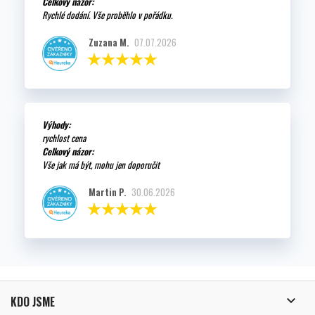
Celkový názor:
Rychlé dodání. Vše proběhlo v pořádku.
Zuzana M.
07.07.2026
Výhody:
rychlost cena
Celkový názor:
Vše jak má být, mohu jen doporučit
Martin P.
30.06.2026

KDO JSME