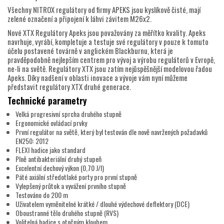
Všechny NITROX regulátory od firmy APEKS jsou kyslíkově čisté, mají
zelené označení a připojení k láhvi závitem M26x2.
Nové XTX Regulátory Apeks jsou považovány za měřítko kvality. Apeks
navrhuje, vyrábí, kompletuje a testuje své regulátory v pouze k tomuto
účelu postavené továrně v anglickém Blackburnu, která je
pravděpodobně nejlepším centrem pro vývoj a výrobu regulátorů v Evropě,
ne-li na světě. Regulátory XTX jsou zatím nejůspěšnější modelovou řadou
Apeks. Díky nadšení v oblasti inovace a vývoje vám nyní můžeme
představit regulátory XTX druhé generace.
Technické parametry
Velká progresivní sprcha druhého stupně
Ergonomické ovládací prvky
První regulátor na světě, který byl testován dle nově navržených požadavků
EN250: 2012
FLEXI hadice jako standard
Plně antibakteriální druhý stupeň
Excelentní dechový výkon (0,70 J/l)
Páté axiální středotlaké porty pro první stupně
Vylepšený průtok a vyvážení prvního stupně
Testováno do 200 m
Uživatelem vyměnitelné krátké / dlouhé výdechové deflektory (DCE)
Oboustranné tělo druhého stupně (RVS)
Volitelná hadice s otočným kloubem