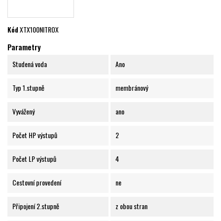
Kód
XTX100NITROX
Parametry
Studená voda
Ano
Typ 1.stupně
membránový
Vyvážený
ano
Počet HP výstupů
2
Počet LP výstupů
4
Cestovní provedení
ne
Připojení 2.stupně
z obou stran