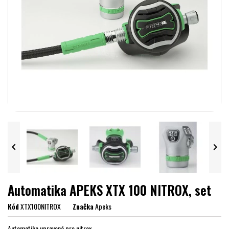


Automatika APEKS XTX 100 NITROX, set
Kód
XTX100NITROX
Značka
Apeks
Automatika upravená pro nitrox.