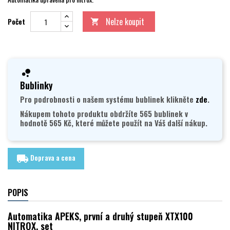
Nelze koupit
Počet

Bublinky
Pro podrobnosti o našem systému bublinek klikněte
zde
.
Nákupem tohoto produktu obdržíte 565 bublinek v
hodnotě 565 Kč, které můžete použít na Váš další nákup.
Doprava a cena
local_shipping
POPIS
Automatika APEKS, první a druhý stupeň XTX100
NITROX, set