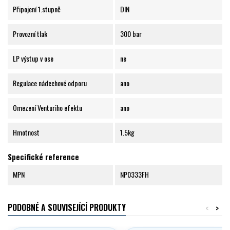
Připojení 1.stupně
DIN
Provozní tlak
300 bar
LP výstup v ose
ne
Regulace nádechové odporu
ano
Omezení Venturiho efektu
ano
Hmotnost
1.5kg
Specifické reference
MPN
NP0333FH
PODOBNÉ A SOUVISEJÍCÍ PRODUKTY
<
>