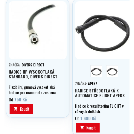
ZNAČKA:
DIVERS DIRECT
žlutá
black
HADICE HP VYSOKOTLAKÁ
STANDARD, DIVERS DIRECT
ZNAČKA:
APEKS
Flexibilní, gumová vysokotlaká
HADICE STŘEDOTLAKÁ K
hadice pro manometr zesílená
AUTOMATICE FLIGHT APEKS
kevlarem, volitelně v délce 0,15 -
Od
750 Kč
1,20 m.
Hadice k regulátorům FLIGHT v
Koupit

různých délkách.
Od
1 680 Kč
Koupit
