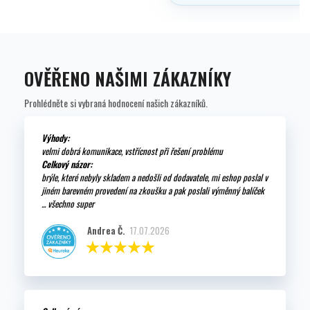
OVĚŘENO NAŠIMI ZÁKAZNÍKY
Prohlédněte si vybraná hodnocení našich zákazníků.
Výhody:
velmi dobrá komunikace, vstřícnost při řešení problému
Celkový názor:
brýle, které nebyly skladem a nedošli od dodavatele, mi eshop poslal v
jiném barevném provedení na zkoušku a pak poslali výměnný balíček
... všechno super
Andrea Č.
17.07.2026