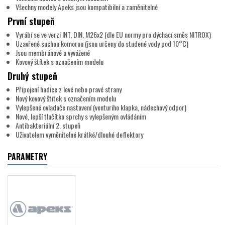
Všechny modely Apeks jsou kompatibilní a zaměnitelné
První stupeň
Vyrábí se ve verzi INT, DIN, M26x2 (dle EU normy pro dýchací směs NITROX)
Uzavřené suchou komorou (jsou určeny do studené vody pod 10°C)
Jsou membránové a vyvážené
Kovový štítek s označením modelu
Druhý stupeň
Připojení hadice z levé nebo pravé strany
Nový kovový štítek s označením modelu
Vylepšené ovladače nastavení (venturiho klapka, nádechový odpor)
Nové, lepší tlačítko sprchy s vylepšeným ovládáním
Antibakteriální 2. stupeň
Uživatelem vyměnitelné krátké/dlouhé deflektory
PARAMETRY