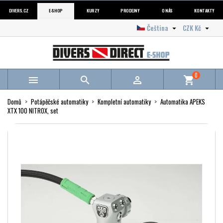
DIVERS.CZ
E-SHOP
KURZY
PRODEJNY
O NÁS
KONTAKTY
Čeština
CZK Kč


0



shopping_cart
Domů
Potápěčské automatiky
Kompletní automatiky
Automatika APEKS
XTX 100 NITROX, set