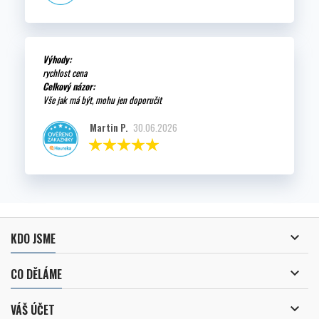
Výhody:
rychlost cena
Celkový názor:
Vše jak má být, mohu jen doporučit
Martin P.
30.06.2026

KDO JSME

CO DĚLÁME

VÁŠ ÚČET