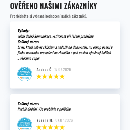
OVĚŘENO NAŠIMI ZÁKAZNÍKY
Prohlédněte si vybraná hodnocení našich zákazníků.
Výhody:
velmi dobrá komunikace, vstřícnost při řešení problému
Celkový názor:
brýle, které nebyly skladem a nedošli od dodavatele, mi eshop poslal v
jiném barevném provedení na zkoušku a pak poslali výměnný balíček
... všechno super
Andrea Č.
17.07.2026
Celkový názor:
Rychlé dodání. Vše proběhlo v pořádku.
Zuzana M.
07.07.2026