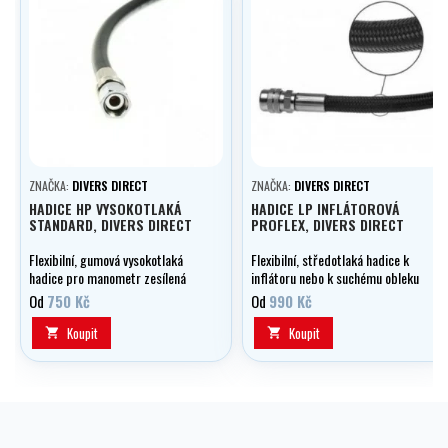
ZNAČKA:
DIVERS DIRECT
ZNAČKA:
DIVERS DIRECT
HADICE HP VYSOKOTLAKÁ
HADICE LP INFLÁTOROVÁ
STANDARD, DIVERS DIRECT
PROFLEX, DIVERS DIRECT
Flexibilní, gumová vysokotlaká
Flexibilní, středotlaká hadice k
hadice pro manometr zesílená
inflátoru nebo k suchému obleku
kevlarem, volitelně v délce 0,15 -
s dvojitým vnějším opletem,
Od
750 Kč
Od
990 Kč
1,20 m.
volitelně v délce 0,20 - 1,00 m.
Koupit
Koupit

