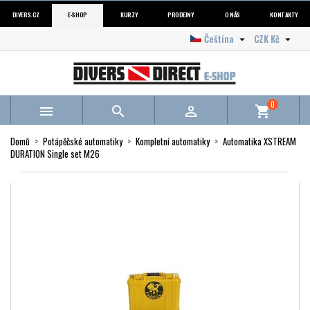
DIVERS.CZ
E-SHOP
KURZY
PRODEJNY
O NÁS
KONTAKTY
Čeština
CZK Kč


0



shopping_cart
Domů
Potápěčské automatiky
Kompletní automatiky
Automatika XSTREAM
DURATION Single set M26