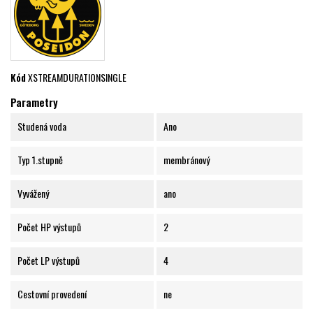
Kód
XSTREAMDURATIONSINGLE
Parametry
Studená voda
Ano
Typ 1.stupně
membránový
Vyvážený
ano
Počet HP výstupů
2
Počet LP výstupů
4
Cestovní provedení
ne