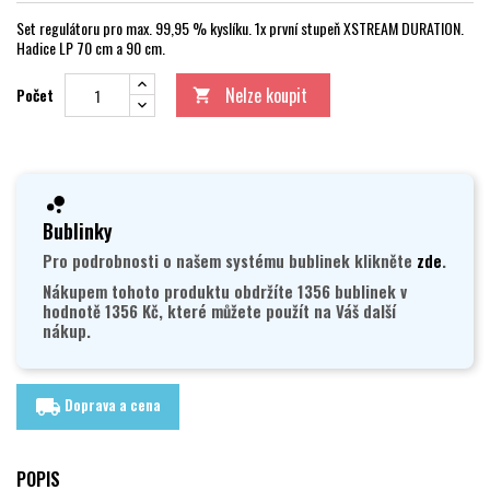
Set regulátoru pro max. 99,95 % kyslíku. 1x první stupeň XSTREAM DURATION.
Hadice LP 70 cm a 90 cm.
Nelze koupit
Počet

Bublinky
Pro podrobnosti o našem systému bublinek klikněte
zde
.
Nákupem tohoto produktu obdržíte 1356 bublinek v
hodnotě 1356 Kč, které můžete použít na Váš další
nákup.
Doprava a cena
local_shipping
POPIS