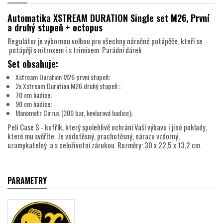
Automatika XSTREAM DURATION Single set M26, První
a druhý stupeň + octopus
Regulátor je výbornou volbou pro všechny náročné potápěče, kteří se
potápějí s nitroxem i s trimixem. Parádní dárek.
Set obsahuje:
Xstream Duration M26 první stupeň;
2x Xstream Duration M26 druhý stupeň ;
70 cm hadice;
90 cm hadice;
Manometr Cirrus (300 bar, kevlarová hadice);
Peli Case S - kufřík, který spolehlivě ochrání Vaší výbavu i jiné poklady,
které mu svěříte. Je vodotěsný, prachotěsný, nárazu vzdorný,
uzamykatelný a s celoživotní zárukou. Rozměry: 30 x 22,5 x 13,2 cm.
PARAMETRY