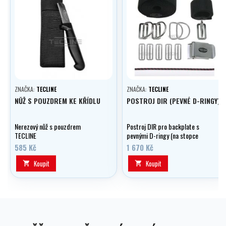
ZNAČKA:
TECLINE
ZNAČKA:
TECLINE
NŮŽ S POUZDREM KE KŘÍDLU
POSTROJ DIR (PEVNÉ D-RINGY)
Nerezový nůž s pouzdrem
Postroj DIR pro backplate s
TECLINE
pevnými D-ringy (na stopce
pevně).
585 Kč
1 670 Kč
Koupit
Koupit

