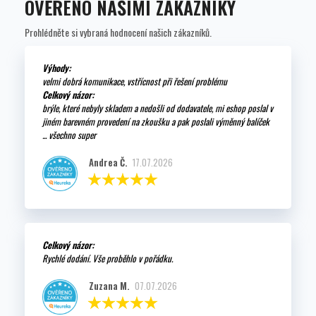
OVĚŘENO NAŠIMI ZÁKAZNÍKY
Prohlédněte si vybraná hodnocení našich zákazníků.
Výhody:
velmi dobrá komunikace, vstřícnost při řešení problému
Celkový názor:
brýle, které nebyly skladem a nedošli od dodavatele, mi eshop poslal v
jiném barevném provedení na zkoušku a pak poslali výměnný balíček
... všechno super
Andrea Č.
17.07.2026
Celkový názor:
Rychlé dodání. Vše proběhlo v pořádku.
Zuzana M.
07.07.2026