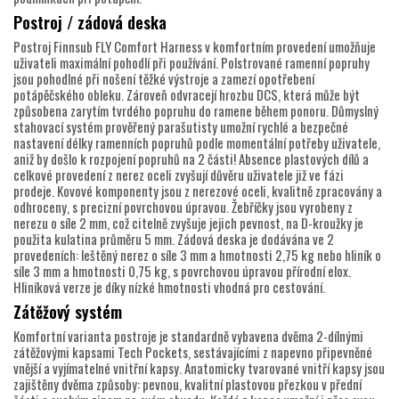
Postroj / zádová deska
Postroj Finnsub FLY Comfort Harness v komfortním provedení umožňuje
uživateli maximální pohodlí při používání. Polstrované ramenní popruhy
jsou pohodlné při nošení těžké výstroje a zamezí opotřebení
potápěčského obleku. Zároveň odvracejí hrozbu DCS, která může být
způsobena zarytím tvrdého popruhu do ramene během ponoru. Důmyslný
stahovací systém prověřený parašutisty umožní rychlé a bezpečné
nastavení délky ramenních popruhů podle momentální potřeby uživatele,
aniž by došlo k rozpojení popruhů na 2 části! Absence plastových dílů a
celkové provedení z nerez oceli zvyšují důvěru uživatele již ve fázi
prodeje. Kovové komponenty jsou z nerezové oceli, kvalitně zpracovány a
odhroceny, s precizní povrchovou úpravou. Žebříčky jsou vyrobeny z
nerezu o síle 2 mm, což citelně zvyšuje jejich pevnost, na D-kroužky je
použita kulatina průměru 5 mm. Zádová deska je dodávána ve 2
provedeních: leštěný nerez o síle 3 mm a hmotnosti 2,75 kg nebo hliník o
síle 3 mm a hmotnosti 0,75 kg, s povrchovou úpravou přírodní elox.
Hliníková verze je díky nízké hmotnosti vhodná pro cestování.
Zátěžový systém
Komfortní varianta postroje je standardně vybavena dvěma 2-dílnými
zátěžovými kapsami Tech Pockets, sestávajícími z napevno připevněné
vnější a vyjímatelné vnitřní kapsy. Anatomicky tvarované vnitří kapsy jsou
zajištěny dvěma způsoby: pevnou, kvalitní plastovou přezkou v přední