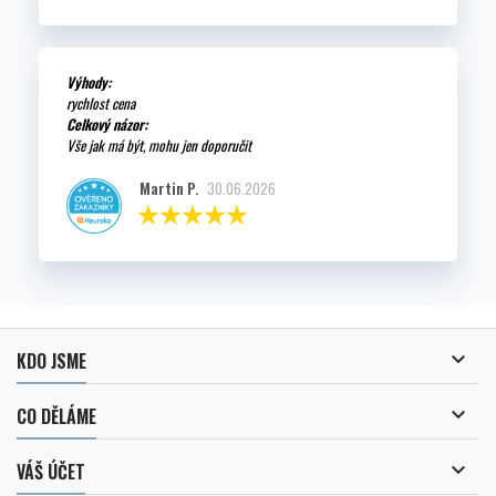
Výhody:
rychlost cena
Celkový názor:
Vše jak má být, mohu jen doporučit
Martin P.
30.06.2026

KDO JSME

CO DĚLÁME

VÁŠ ÚČET