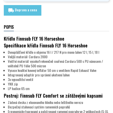
Doprava a cena
local_shipping
POPIS
Křídlo Finnsub FLY 16 Horseshoe
Specifikace křídla Finnsub FLY 16 Horseshoe
Dvouplášťové křídlo o objemu 16 l / 217 N pro mono lahev 12 l, 15 l, 18 l
Vnější materiál: Cordura 2000
Vnitřní materiál: vysokofrekvenčně svařená Cordura 500 s PU nánosem /
volitelně PU fólie 500 micron
Vysoce kvalitní kovový inflátor 50 cm s ventilem Rapid Exhaust Valve
Integrovaný adaptér pro správné ukotvení lahve
3x vypouštěcí ventil
YKK zip
LP hadice 65 cm
Postroj: Finnsub FLY Comfort se zátěžovými kapsami
Zádová deska z eloxovaného hliníku nebo leštěného nerezu
Bezpečný stahovací systém ramenních popruhů
Ergonomicky tvarované a polstrované ramenní popruhy ve 2 velikostech (S-XL