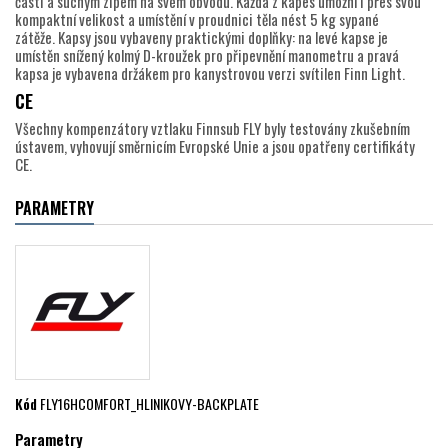
části a suchým zipem na svém obvodu. Každá z kapes umožní i přes svou
kompaktní velikost a umístění v proudnici těla nést 5 kg sypané
zátěže. Kapsy jsou vybaveny praktickými doplňky: na levé kapse je
umístěn snížený kolmý D-kroužek pro připevnění manometru a pravá
kapsa je vybavena držákem pro kanystrovou verzi svítilen Finn Light.
CE
Všechny kompenzátory vztlaku Finnsub FLY byly testovány zkušebním
ústavem, vyhovují směrnicím Evropské Unie a jsou opatřeny certifikáty
CE.
PARAMETRY
Kód
FLY16HCOMFORT_HLINIKOVY-BACKPLATE
Parametry