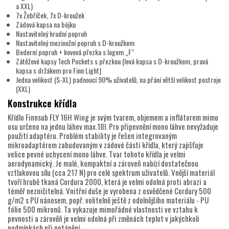
a XXL)
7x Žebříček, 7x D-kroužek
Zádová kapsa na bójku
Nastavitelný hrudní popruh
Nastavitelný mezinožní popruh s D-kroužkem
Bederní popruh + kovová přezka s logem „F“
Zátěžové kapsy Tech Pockets s přezkou (levá kapsa s D-kroužkem, pravá
kapsa s držákem pro Finn Light)
Jedna velikost (S-XL) padnoucí 90% uživatelů, na přání větší velikost postroje
(XXL)
Konstrukce křídla
Křídlo Finnsub FLY 16H Wing je svým tvarem, objemem a inflátorem mimo
osu určeno na jednu láhev max.18l. Pro připevnění mono láhve nevyžaduje
použití adaptéru. Problém stability je řešen integrovaným
mikroadaptérem zabudovaným v zádové části křídla, který zajišťuje
velice pevné uchycení mono láhve. Tvar tohoto křídla je velmi
aerodynamický. Je malé, kompaktní a zároveň nabízí dostatečnou
vztlakovou sílu (cca 217 N) pro celé spektrum uživatelů. Vnější materiál
tvoří hrubě tkaná Cordura 2000, která je velmi odolná proti abrazi a
téměř nezničitelná. Vnitřní duše je vyrobena z osvědčené Cordury 500
g/m2 s PU nánosem, popř. volitelně ještě z odolnějšího materiálu - PU
fólie 500 mikronů. Ta vykazuje mimořádné vlastnosti ve vztahu k
pevnosti a zárověň je velmi odolná při změnách teplot v jakýchkoli
podmínkách při potápění.