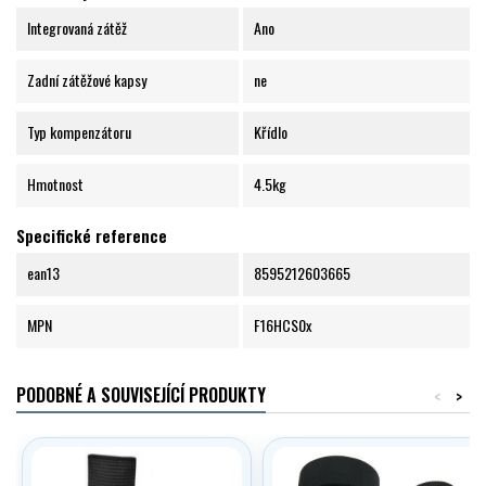
Integrovaná zátěž
Ano
Zadní zátěžové kapsy
ne
Typ kompenzátoru
Křídlo
Hmotnost
4.5kg
Specifické reference
ean13
8595212603665
MPN
F16HCS0x
PODOBNÉ A SOUVISEJÍCÍ PRODUKTY
<
>