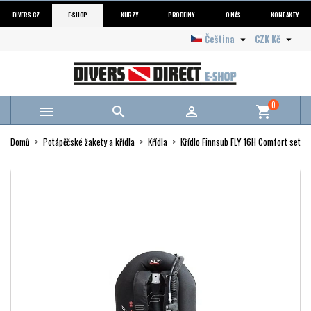
DIVERS.CZ
E-SHOP
KURZY
PRODEJNY
O NÁS
KONTAKTY
Čeština
CZK Kč


0



shopping_cart
Domů
Potápěčské žakety a křídla
Křídla
Křídlo Finnsub FLY 16H Comfort set