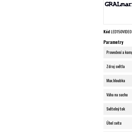
Kód
LED150VIDEO
Parametry
Provedení a kom
Zdroj světla
Max.hloubka
Váha na suchu
Světelný tok
Úhel svitu