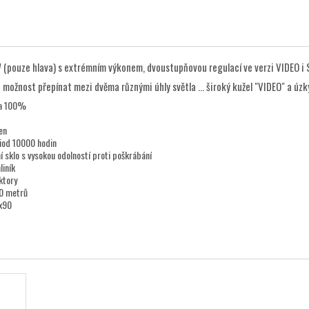
(pouze hlava) s extrémním výkonem, dvoustupňovou regulací ve verzi VIDEO i SP
možnost přepínat mezi dvěma různými úhly světla ... široký kužel "VIDEO" a úzký
 a 100%
en
diod 10000 hodin
í sklo s vysokou odolností proti poškrábání
liník
ktory
0 metrů
x90