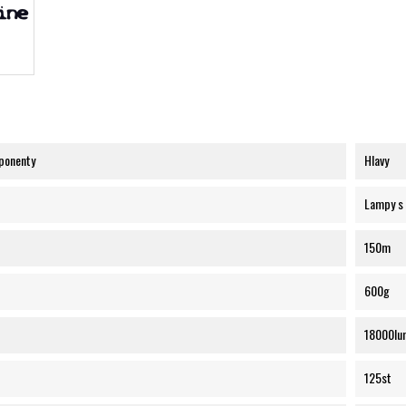
ponenty
Hlavy
Lampy s
150m
600g
18000lu
125st