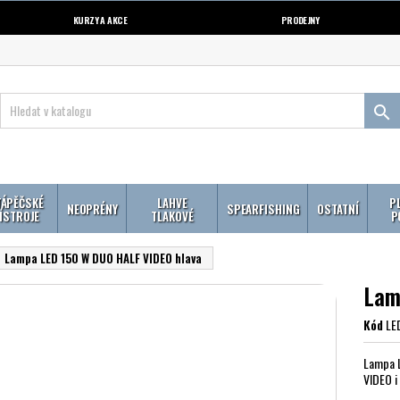
KURZY A AKCE
PRODEJNY

ÁPĚČSKÉ
LAHVE
P
NEOPRÉNY
SPEARFISHING
OSTATNÍ
ÍSTROJE
TLAKOVÉ
P
Lampa LED 150 W DUO HALF VIDEO hlava
Lam
Kód
LE
Lampa L
VIDEO i