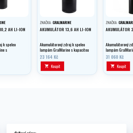
INE
ZNAČKA:
GRALMARINE
ZNAČKA:
GRALMAR
0,2 AH LI-ION
AKUMULÁTOR 13,6 AH LI-ION
AKUMULÁTOR 23
j k speleo
Akumulátorový zdroj k speleo
Akumulátorový zd
ine s
lampám GralMarine s kapacitou
lampám GralMarin
h, bez
13,6 Ah, bez paměťového
23,8 Ah, bez pam
23 164 Kč
31 060 Kč
u, Li-Ion
efektu, Li-Ion.
efektu, Li-Ion.
Koupit
Koupit


Celkový názor: