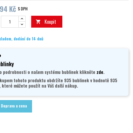
694 Kč
S DPH
Koupit

kladem, dodání do 14 dnů
blinky
o podrobnosti o našem systému bublinek klikněte
zde
.
kupem tohoto produktu obdržíte 935 bublinek v hodnotě 935
, které můžete použít na Váš další nákup.
Doprava a cena