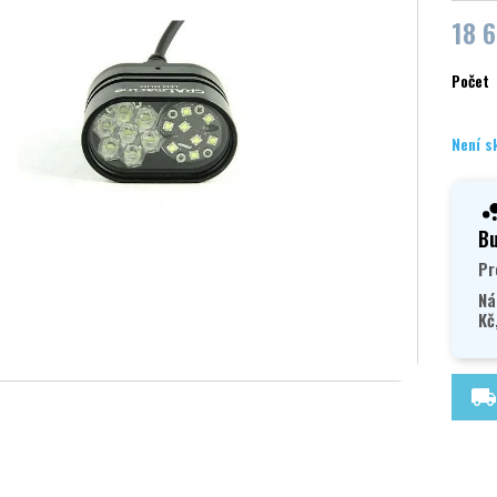
18 
Počet
Není s
Bu
Pr
Ná
Kč
local_shipping