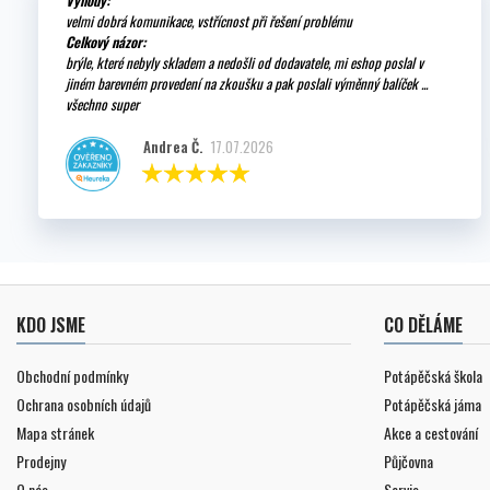
velmi dobrá komunikace, vstřícnost při řešení problému
Celkový názor:
brýle, které nebyly skladem a nedošli od dodavatele, mi eshop poslal v
jiném barevném provedení na zkoušku a pak poslali výměnný balíček ...
všechno super
Andrea Č.
17.07.2026
KDO JSME
CO DĚLÁME
Obchodní podmínky
Potápěčská škola
Ochrana osobních údajů
Potápěčská jáma
Mapa stránek
Akce a cestování
Prodejny
Půjčovna
O nás
Servis