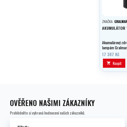
ZNAČKA:
GRALMAR
AKUMULÁTOR 1
Akumulárový zdro
lampám Gralmar
kapacitou 10,2 A
17 387 Kč
paměťového efekt
Koupit

OVĚŘENO NAŠIMI ZÁKAZNÍKY
Prohlédněte si vybraná hodnocení našich zákazníků.
Výhody: