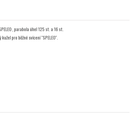
ELEO , parabola úhel 125 st. a 16 st.
 kužel pro běžné svícení "SPELEO".