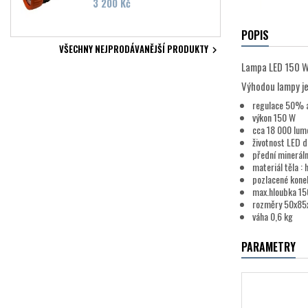
Cena
3 200 Kč
POPIS
VŠECHNY NEJPRODÁVANĚJŠÍ PRODUKTY

Lampa LED 150 W 
Výhodou lampy je 
regulace 50%
výkon 150 W
cca 18 000 lum
životnost LED 
přední mineráln
materiál těla : h
pozlacené kone
max.hloubka 15
rozměry 50x85
váha 0,6 kg
PARAMETRY