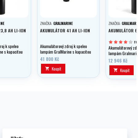
INE
ZNAČKA:
GRALMARINE
ZNAČKA:
GRALMARI
,8 AH LI-ION
AKUMULÁTOR 41 AH LI-ION
AKUMULÁTOR 6,
re
roj k speleo
Akumulátorový zdroj k speleo
Akumulátorový zdr
e s kapacitou
lampám GralMarine s kapacitou
lampám Gralmarin
ěťového
41 Ah, bez paměťového efektu,
41 800 Kč
kapacitou 6,8 Ah, 
12 946 Kč
Li-Ion.
paměťového efektu
Koupit

Koupit

Výhody: