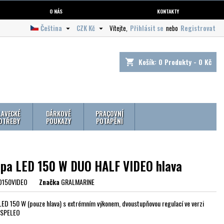
O NÁS
KONTAKTY
Čeština
CZK Kč
Vítejte,
Přihlásit se
nebo
Registrovat


Košík:
0
Produkty - 0 Kč
shopping_cart
LAVECKÉ
DÁRKOVÉ
PRACOVNÍ
OTŘEBY
POUKAZY
POTÁPĚNÍ
pa LED 150 W DUO HALF VIDEO hlava
D150VIDEO
Značka
GRALMARINE
ED 150 W (pouze hlava) s extrémním výkonem, dvoustupňovou regulací ve verzi
 SPELEO