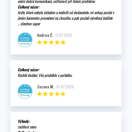
velmi dobrá komunikace, vstřícnost při řešení problému
Celkový názor:
brýle, které nebyly skladem a nedošli od dodavatele, mi eshop poslal v
jiném barevném provedení na zkoušku a pak poslali výměnný balíček
... všechno super
Andrea Č.
17.07.2026
Celkový názor:
Rychlé dodání. Vše proběhlo v pořádku.
Zuzana M.
07.07.2026
Výhody:
rychlost cena