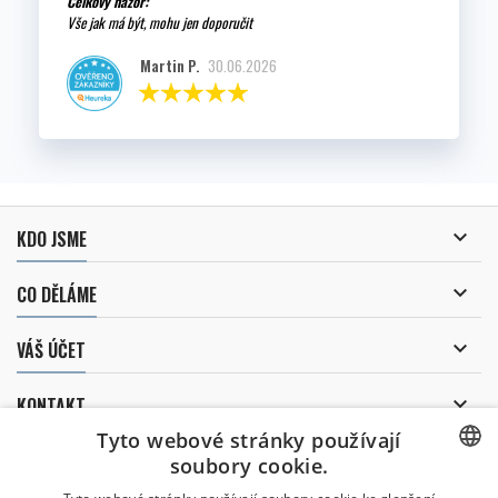
Celkový názor:
Vše jak má být, mohu jen doporučit
Martin P.
30.06.2026

KDO JSME

CO DĚLÁME

VÁŠ ÚČET

KONTAKT
Tyto webové stránky používají
ODBĚR NOVINEK
soubory cookie.
CZECH