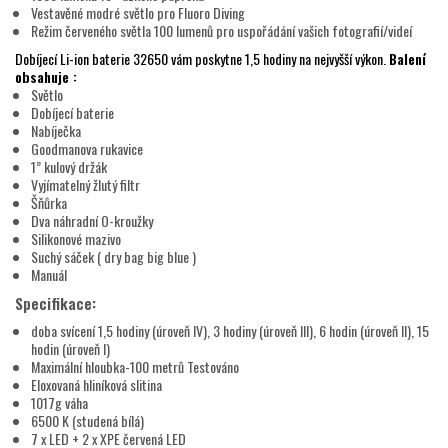
Vestavěné modré světlo pro Fluoro Diving
Režim červeného světla 100 lumenů pro uspořádání vašich fotografií/videí
Dobíjecí Li-ion baterie 32650 vám poskytne 1,5 hodiny na nejvyšší výkon.
Balení
obsahuje :
Světlo
Dobíjecí baterie
Nabíječka
Goodmanova rukavice
1” kulový držák
Vyjímatelný žlutý filtr
Šňůrka
Dva náhradní O-kroužky
Silikonové mazivo
Suchý sáček ( dry bag big blue )
Manuál
Specifikace:
doba svícení 1,5 hodiny (úroveň IV), 3 hodiny (úroveň III), 6 hodin (úroveň II), 15
hodin (úroveň I)
Maximální hloubka-100 metrů Testováno
Eloxovaná hliníková slitina
1017g váha
6500 K (studená bílá)
7 x LED + 2 x XPE červená LED