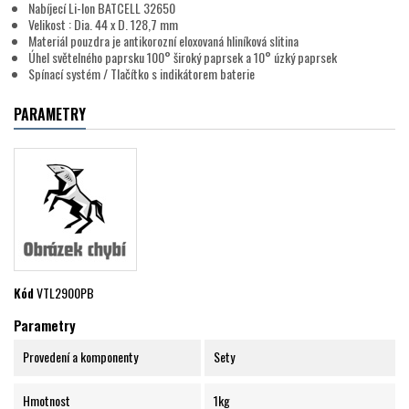
Nabíjecí Li-Ion BATCELL 32650
Velikost : Dia. 44 x D. 128,7 mm
Materiál pouzdra je antikorozní eloxovaná hliníková slitina
Úhel světelného paprsku 100° široký paprsek a 10° úzký paprsek
Spínací systém / Tlačítko s indikátorem baterie
PARAMETRY
Kód
VTL2900PB
Parametry
Provedení a komponenty
Sety
Hmotnost
1kg