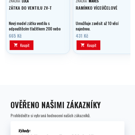
ZNAČKA:
LOLA
ZNAČKA:
MARES
ZÁTKA DO VENTILU ZV-T
RAMÍNKO VÍCEÚČELOVÉ
Nový model zátka ventilu s
Umožňuje zavěsit až 10 věcí
odpouštěcím tlačítkem 200 nebo
najednou.
300 Barová.
665 Kč
431 Kč
Koupit
Koupit


OVĚŘENO NAŠIMI ZÁKAZNÍKY
Prohlédněte si vybraná hodnocení našich zákazníků.
Výhody: