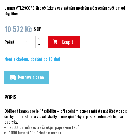
Lampa VTL2900PB široké/úzké s vestavěným modrým a červeným světlem od
Big Blue
10 572 Kč
S DPH
Koupit
Počet

Není skladem, dodání do 10 dnů
Doprava a cena
local_shipping
POPIS
Oblíbená lampa pro její flexibilitu – při stejném ponoru můžete natáčet video s
širokým paprskem a získat skvělý pronikající úzký paprsek. Jedno světlo, dva
paprsky.
2900 lumenů s extra širokým paprskem 120°
1000 lumenů 10° úzkého paprsku