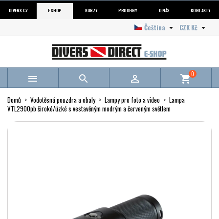
DIVERS.CZ
E-SHOP
KURZY
PRODEJNY
O NÁS
KONTAKTY
Čeština
CZK Kč


0



shopping_cart
Domů
Vodotěsná pouzdra a obaly
Lampy pro foto a video
Lampa
VTL2900pb široké/úzké s vestavěným modrým a červeným světlem