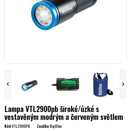


Lampa VTL2900pb široké/úzké s
vestavěným modrým a červeným světlem
Kód
VTL2900PB
Značka
BigBlue