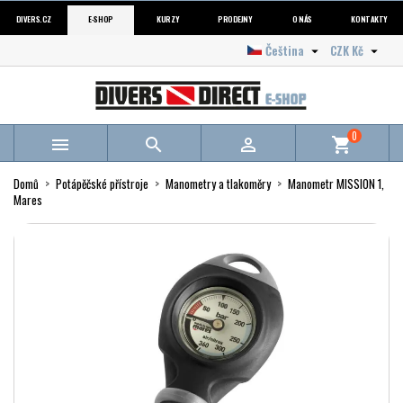
DIVERS.CZ
E-SHOP
KURZY
PRODEJNY
O NÁS
KONTAKTY
Čeština
CZK Kč


0



shopping_cart
Domů
Potápěčské přístroje
Manometry a tlakoměry
Manometr MISSION 1,
Mares