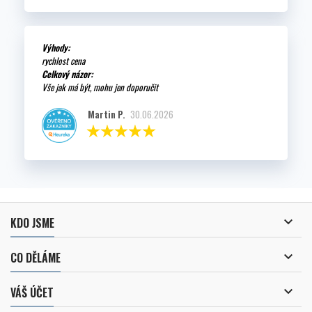
Výhody:
rychlost cena
Celkový názor:
Vše jak má být, mohu jen doporučit
Martin P.
30.06.2026

KDO JSME

CO DĚLÁME

VÁŠ ÚČET