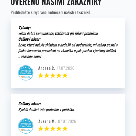
OVĚŘENO NAŠIMI ZÁKAZNÍKY
Prohlédněte si vybraná hodnocení našich zákazníků.
Výhody:
velmi dobrá komunikace, vstřícnost při řešení problému
Celkový názor:
brýle, které nebyly skladem a nedošli od dodavatele, mi eshop poslal v
jiném barevném provedení na zkoušku a pak poslali výměnný balíček
... všechno super
Andrea Č.
17.07.2026
Celkový názor:
Rychlé dodání. Vše proběhlo v pořádku.
Zuzana M.
07.07.2026