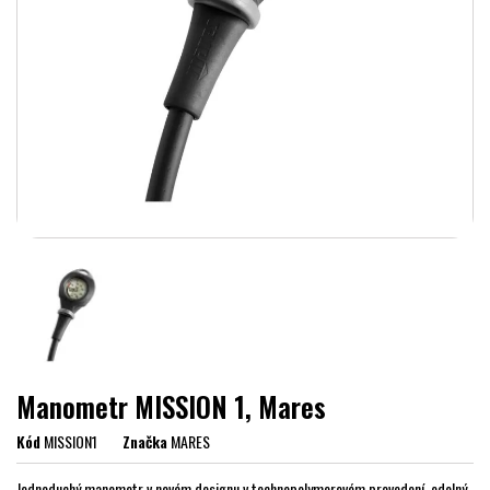
Manometr MISSION 1, Mares
Kód
MISSION1
Značka
MARES
Jednoduchý manometr v novém designu v technopolymerovém provedení, odolný