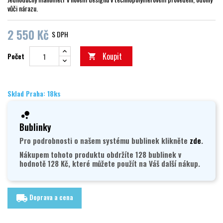
vůči nárazu.
2 550 Kč
S DPH
Koupit
Počet

Sklad Praha: 18ks
Bublinky
Pro podrobnosti o našem systému bublinek klikněte
zde
.
Nákupem tohoto produktu obdržíte 128 bublinek v
hodnotě 128 Kč, které můžete použít na Váš další nákup.
Doprava a cena
local_shipping