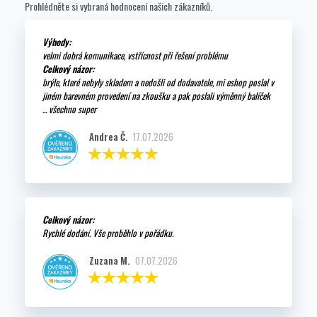
Prohlédněte si vybraná hodnocení našich zákazníků.
Výhody:
velmi dobrá komunikace, vstřícnost při řešení problému
Celkový názor:
brýle, které nebyly skladem a nedošli od dodavatele, mi eshop poslal v
jiném barevném provedení na zkoušku a pak poslali výměnný balíček
... všechno super
Andrea Č.
17.07.2026
Celkový názor:
Rychlé dodání. Vše proběhlo v pořádku.
Zuzana M.
07.07.2026