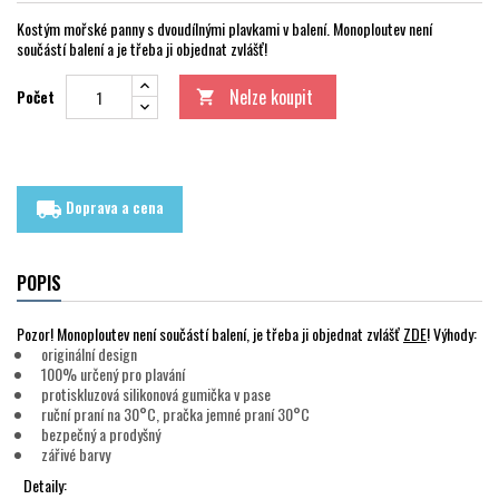
Kostým mořské panny s dvoudílnými plavkami v balení. Monoploutev není
součástí balení a je třeba ji objednat zvlášť!
Nelze koupit
Počet

Doprava a cena
local_shipping
POPIS
Pozor! Monoploutev není součástí balení, je třeba ji objednat zvlášť
ZDE
! Výhody:
originální design
100% určený pro plavání
protiskluzová silikonová gumička v pase
ruční praní na 30°C, pračka jemné praní 30°C
bezpečný a prodyšný
zářivé barvy
Detaily: