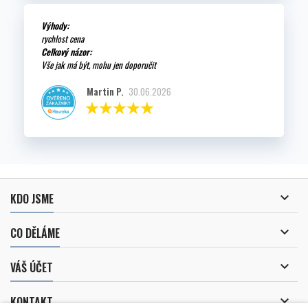
Výhody:
rychlost cena
Celkový názor:
Vše jak má být, mohu jen doporučit
Martin P.
30.06.2026

KDO JSME

CO DĚLÁME

VÁŠ ÚČET

KONTAKT