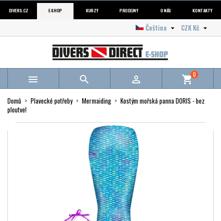
DIVERS.CZ
E-SHOP
KURZY
PRODEJNY
O NÁS
KONTAKTY
Čeština
CZK Kč


0



shopping_cart
Domů
Plavecké potřeby
Mermaiding
Kostým mořská panna DORIS - bez
ploutve!