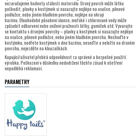
nezaručujeme hodnoty stálosti materiálu. Drsný povrch může látku
poškodit, plavky a kostýmek si nasazujte nejlépe na osušce, pěnové
podložce, nebo jiném hladkém povrchu, nejlépe na okraji
bazénu. Dlouhodobé působení slunce, mořské i chlorované vody může
způsobit odbarvení nebo snížení pružnosti látky, gumiček atd. Vyvarujte
se kontaktu s drsnými povrchy – plavky a kostýmek si nasazujte nejlépe
na osušce, pěnové podložce, nebo jiném hladkém povrchu. Nechoďte v
kostýmku, nedřete kostýmek o dno bazénu, neseďte a neležte na drsném
povrchu, nejezděte na klouzačkách.
Kupující/uživatel přebírá odpovědnost za správné a bezpečné použití
výrobku. Poškození v důsledku nedodržení těchto zásad k ošetření
nepodléhá reklamaci.
PARAMETRY