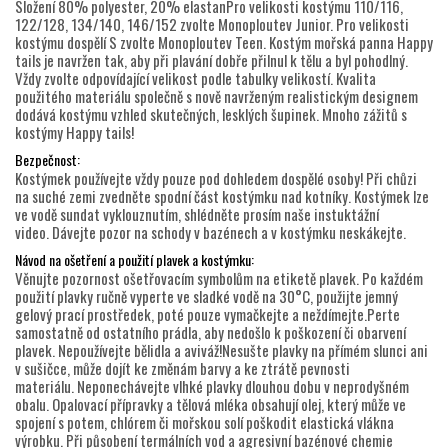
Složení 80% polyester, 20% elastanPro velikosti kostýmu 110/116,
122/128, 134/140, 146/152 zvolte Monoploutev Junior. Pro velikosti
kostýmu dospělí S zvolte Monoploutev Teen. Kostým mořská panna Happy
tails je navržen tak, aby při plavání dobře přilnul k tělu a byl pohodlný.
Vždy zvolte odpovídající velikost podle tabulky velikostí. Kvalita
použitého materiálu společně s nově navrženým realistickým designem
dodává kostýmu vzhled skutečných, lesklých šupinek. Mnoho zážitů s
kostýmy Happy tails!
Bezpečnost:
Kostýmek používejte vždy pouze pod dohledem dospělé osoby! Při chůzi
na suché zemi zvedněte spodní část kostýmku nad kotníky. Kostýmek lze
ve vodě sundat vyklouznutím, shlédněte prosím naše instuktážní
video. Dávejte pozor na schody v bazénech a v kostýmku neskákejte.
Návod na ošetření a použití plavek a kostýmku:
Věnujte pozornost ošetřovacím symbolům na etiketě plavek. Po každém
použití plavky ručně vyperte ve sladké vodě na 30°C, použijte jemný
gelový prací prostředek, poté pouze vymačkejte a neždímejte.Perte
samostatně od ostatního prádla, aby nedošlo k poškození či obarvení
plavek. Nepoužívejte bělidla a aviváž!Nesušte plavky na přímém slunci ani
v sušičce, může dojít ke změnám barvy a ke ztrátě pevnosti
materiálu. Neponechávejte vlhké plavky dlouhou dobu v neprodyšném
obalu. Opalovací přípravky a tělová mléka obsahují olej, který může ve
spojení s potem, chlórem či mořskou solí poškodit elastická vlákna
výrobku. Při působení termálních vod a agresivní bazénové chemie