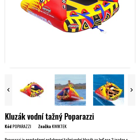


Kluzák vodní tažný Poparazzi
Kód
POPARAZZI
Značka
KWIKTEK
Poparazzi je neortodoxní nafukovací tažný vodní kluzák za loď pro 3 jezdce s