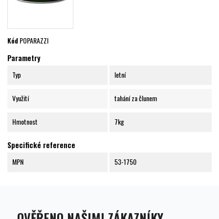
Kód
POPARAZZI
Parametry
Typ
letní
Využití
tahání za člunem
Hmotnost
7kg
Specifické reference
MPN
53-1750
OVĚŘENO NAŠIMI ZÁKAZNÍKY