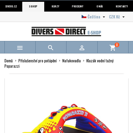
DIVERS.CZ
E-SHOP
KURZY
PRODEJNY
O NÁS
KONTAKTY
Čeština
CZK Kč


0



shopping_cart
Domů
Příslušenství pro potápění
Nafukovadla
Kluzák vodní tažný
Poparazzi