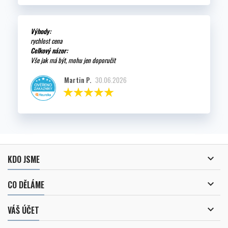
Výhody:
rychlost cena
Celkový názor:
Vše jak má být, mohu jen doporučit
Martin P.
30.06.2026

KDO JSME

CO DĚLÁME

VÁŠ ÚČET