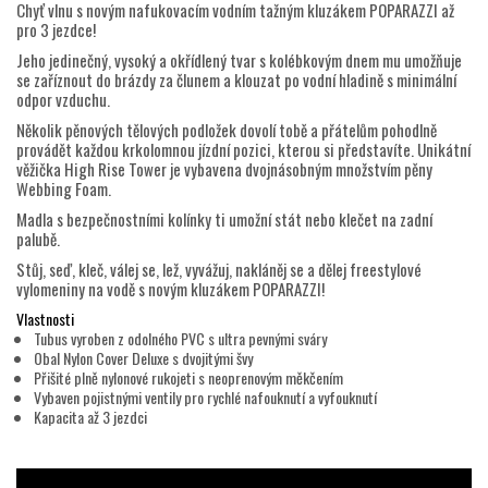
Chyť vlnu s novým nafukovacím vodním tažným kluzákem POPARAZZI až
pro 3 jezdce!
Jeho jedinečný, vysoký a okřídlený tvar s kolébkovým dnem mu umožňuje
se zaříznout do brázdy za člunem a klouzat po vodní hladině s minimální
odpor vzduchu.
Několik pěnových tělových podložek dovolí tobě a přátelům pohodlně
provádět každou krkolomnou jízdní pozici, kterou si představíte. Unikátní
věžička High Rise Tower je vybavena dvojnásobným množstvím pěny
Webbing Foam.
Madla s bezpečnostními kolínky ti umožní stát nebo klečet na zadní
palubě.
Stůj, seď, kleč, válej se, lež, vyvážuj, nakláněj se a dělej freestylové
vylomeniny na vodě s novým kluzákem POPARAZZI!
Vlastnosti
Tubus vyroben z odolného PVC s ultra pevnými sváry
Obal Nylon Cover Deluxe s dvojitými švy
Přišité plně nylonové rukojeti s neoprenovým měkčením
Vybaven pojistnými ventily pro rychlé nafouknutí a vyfouknutí
Kapacita až 3 jezdci