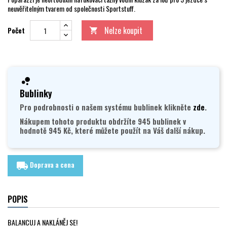
neuvěřitelným tvarem od společnosti Sportstuff.
Nelze koupit
Počet

Bublinky
Pro podrobnosti o našem systému bublinek klikněte
zde
.
Nákupem tohoto produktu obdržíte 945 bublinek v
hodnotě 945 Kč, které můžete použít na Váš další nákup.
Doprava a cena
local_shipping
POPIS
BALANCUJ A NAKLÁNĚJ SE!