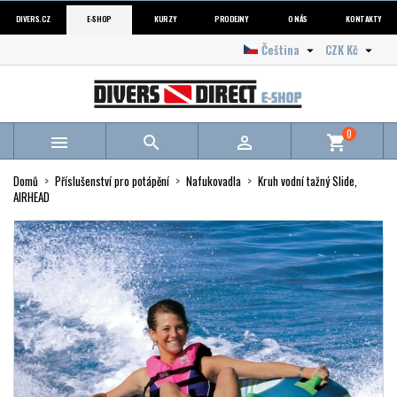
DIVERS.CZ
E-SHOP
KURZY
PRODEJNY
O NÁS
KONTAKTY
Čeština
CZK Kč


0



shopping_cart
Domů
Příslušenství pro potápění
Nafukovadla
Kruh vodní tažný Slide,
AIRHEAD