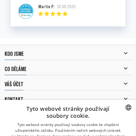
Martin P.
30.06.2026

KDO JSME

CO DĚLÁME

VÁŠ ÚČET

KONTAKT
Tyto webové stránky používají
ODBĚR NOVINEK
soubory cookie.
CZECH
Tyto webové stránky používají soubory cookie ke zlepšení
uživatelského zážitku. Používáním našich webových stránek
CZECH