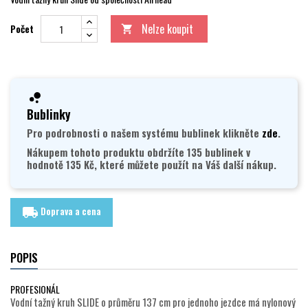
Nelze koupit
Počet

Bublinky
Pro podrobnosti o našem systému bublinek klikněte
zde
.
Nákupem tohoto produktu obdržíte 135 bublinek v
hodnotě 135 Kč, které můžete použít na Váš další nákup.
Doprava a cena
local_shipping
POPIS
PROFESIONÁL
Vodní tažný kruh SLIDE o průměru 137 cm pro jednoho jezdce má nylonový