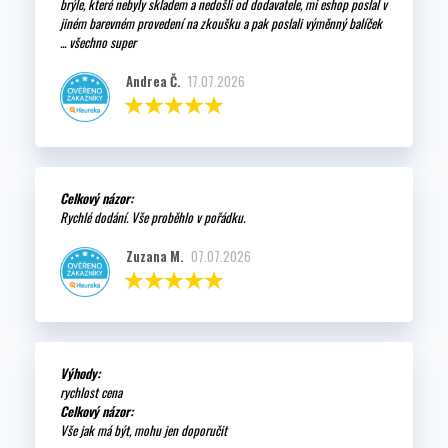
brýle, které nebyly skladem a nedošli od dodavatele, mi eshop poslal v
jiném barevném provedení na zkoušku a pak poslali výměnný balíček
... všechno super
Andrea Č.
17.07.2026
Celkový názor:
Rychlé dodání. Vše proběhlo v pořádku.
Zuzana M.
07.07.2026
Výhody:
rychlost cena
Celkový názor:
Vše jak má být, mohu jen doporučit