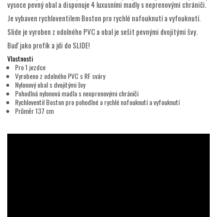
vysoce pevný obal a disponuje 4 luxusními madly s neprenovými chrániči.
Je vybaven rychloventilem Boston pro rychlé nafouknutí a vyfouknutí.
Slide je vyroben z odolného PVC a obal je sešit pevnými dvojitými švy.
Buď jako profík a jdi do SLIDE!
Vlastnosti
Pro 1 jezdce
Vyrobeno z odolného PVC s RF sváry
Nylonový obal s dvojitými švy
Pohodlná nylonová madla s neoprenovými chrániči
Rychloventil Boston pro pohodlné a rychlé nafouknutí a vyfouknutí
Průměr 137 cm