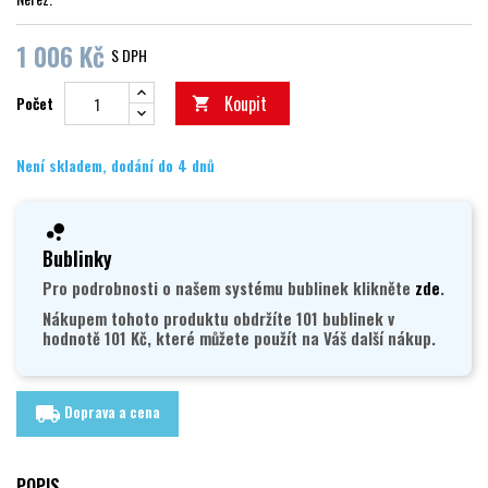
1 006 Kč
S DPH
Koupit
Počet

Není skladem, dodání do 4 dnů
Bublinky
Pro podrobnosti o našem systému bublinek klikněte
zde
.
Nákupem tohoto produktu obdržíte 101 bublinek v
hodnotě 101 Kč, které můžete použít na Váš další nákup.
Doprava a cena
local_shipping
POPIS