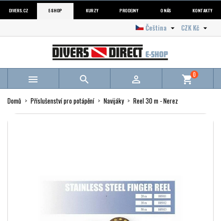
DIVERS.CZ
E-SHOP
KURZY
PRODEJNY
O NÁS
KONTAKTY
Čeština
CZK Kč


0



shopping_cart
Domů
Příslušenství pro potápění
Navijáky
Reel 30 m - Nerez