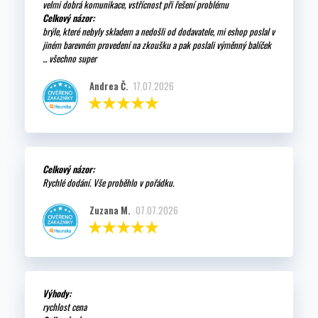
velmi dobrá komunikace, vstřícnost při řešení problému
Celkový názor:
brýle, které nebyly skladem a nedošli od dodavatele, mi eshop poslal v
jiném barevném provedení na zkoušku a pak poslali výměnný balíček
... všechno super
Andrea Č.
17.07.2026
Celkový názor:
Rychlé dodání. Vše proběhlo v pořádku.
Zuzana M.
07.07.2026
Výhody:
rychlost cena