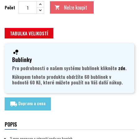
Nelze koupit
Počet

TABULKA VELIKOSTÍ
Bublinky
Pro podrobnosti o našem systému bublinek klikněte
zde
.
Nákupem tohoto produktu obdržíte 60 bublinek v
hodnotě 60 Kč, které můžete použít na Váš další nákup.
Doprava a cena
local_shipping
POPIS
3 mm neopren s výpustí vody na bocích