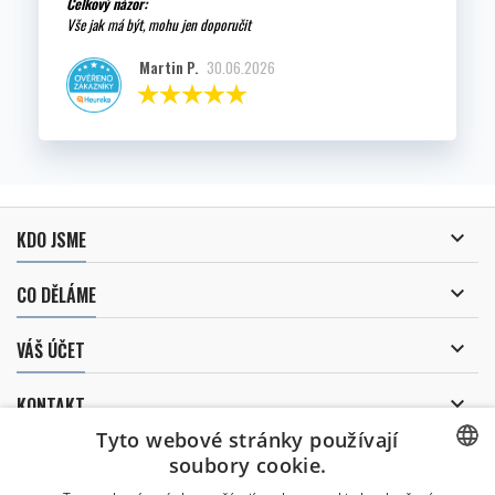
Celkový názor:
Vše jak má být, mohu jen doporučit
Martin P.
30.06.2026

KDO JSME

CO DĚLÁME

VÁŠ ÚČET

KONTAKT
Tyto webové stránky používají
ODBĚR NOVINEK
soubory cookie.
CZECH