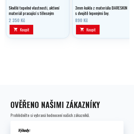
Skvělé tepelné vlastnosti, aktivní
3mm kukla z materiálu BARESKIN
materiál pracující s tělesným
s dvojitě lepenými švy.
teplem.
2 350 Kč
890 Kč
Koupit
Koupit


OVĚŘENO NAŠIMI ZÁKAZNÍKY
Prohlédněte si vybraná hodnocení našich zákazníků.
Výhody: