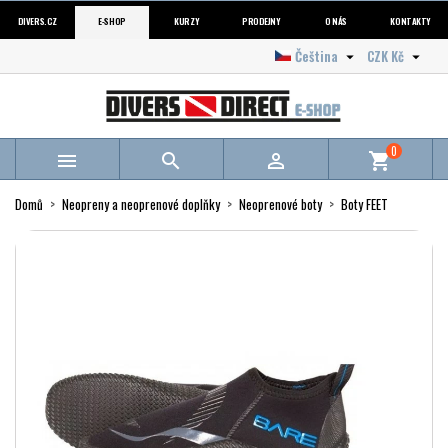
DIVERS.CZ
E-SHOP
KURZY
PRODEJNY
O NÁS
KONTAKTY
Čeština
CZK Kč


0



shopping_cart
Domů
Neopreny a neoprenové doplňky
Neoprenové boty
Boty FEET