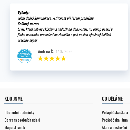
Výhody:
velmi dobrá komunikace, vstřícnost při řešení problému
Celkový názor:
brýle, které nebyly skladem a nedošli od dodavatele, mi eshop poslal v
jiném barevném provedení na zkoušku a pak poslali výměnný balíček ...
všechno super
Andrea Č.
17.07.2026
KDO JSME
CO DĚLÁME
Obchodní podmínky
Potápěčská škola
Ochrana osobních údajů
Potápěčská jáma
Mapa stránek
Akce a cestování