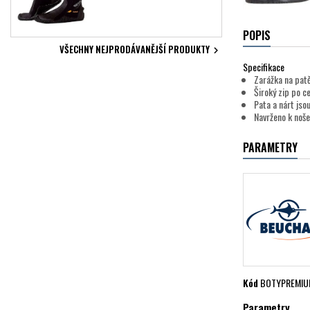
POPIS
VŠECHNY NEJPRODÁVANĚJŠÍ PRODUKTY

Specifikace
Zarážka na patě
Široký zip po c
Pata a nárt jso
Navrženo k noš
PARAMETRY
Kód
BOTYPREMIU
Parametry