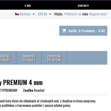
O NÁS
KONTAKTY
Čeština
CZK Kč
Vítejte,
Přihlásit se
nebo
Registrovat


Košík:
0
Produkty - 0 Kč
shopping_cart
LAVECKÉ
DÁRKOVÉ
PRACOVNÍ
OTŘEBY
POUKAZY
POTÁPĚNÍ
y PREMIUM 4 mm
TYPREMIUM4
Značka
Beuchat
ové boty 4mm do chladných až studených vod, s dvojitou vrstvou neoprenu,
u podšívkou a tvarovanou podešví z vysoce odolné gumy.