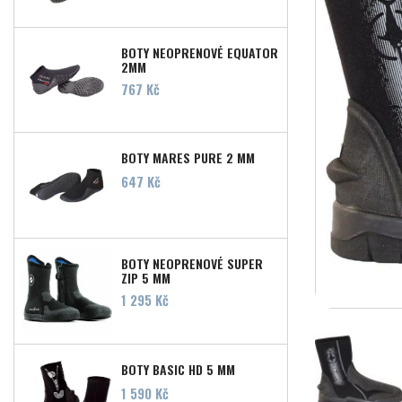
BOTY NEOPRENOVÉ EQUATOR
2MM
Cena
767 Kč
BOTY MARES PURE 2 MM
Cena
647 Kč
BOTY NEOPRENOVÉ SUPER
ZIP 5 MM
Cena
1 295 Kč
BOTY BASIC HD 5 MM
Cena
1 590 Kč