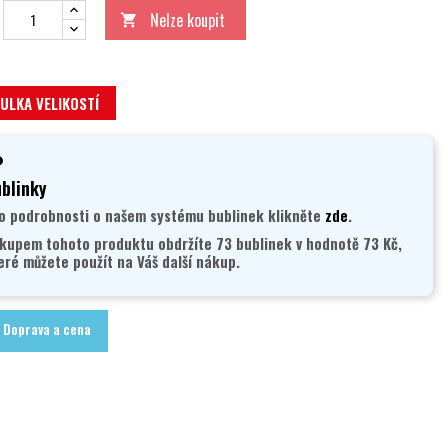
Nelze koupit

ULKA VELIKOSTÍ
blinky
o podrobnosti o našem systému bublinek klikněte
zde
.
kupem tohoto produktu obdržíte 73 bublinek v hodnotě 73 Kč,
eré můžete použít na Váš další nákup.
Doprava a cena