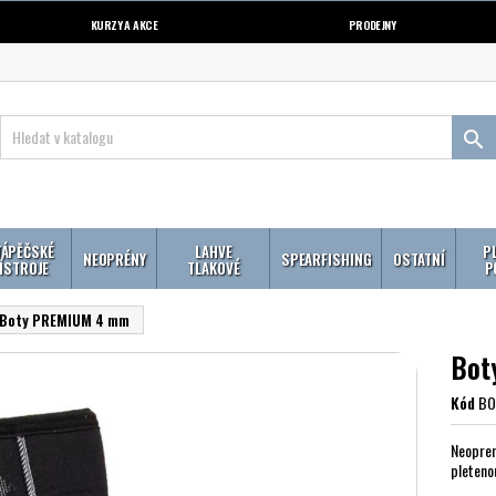
KURZY A AKCE
PRODEJNY

ÁPĚČSKÉ
LAHVE
P
NEOPRÉNY
SPEARFISHING
OSTATNÍ
ÍSTROJE
TLAKOVÉ
P
Boty PREMIUM 4 mm
Bot
Kód
BO
Neopren
pleteno