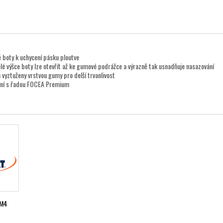
 boty k uchycení pásku ploutve
elé výšce boty lze otevřít až ke gumové podrážce a výrazně tak usnadňuje nasazování
u vyztuženy vrstvou gumy pro delší trvanlivost
ení s řadou FOCEA Premium
M4