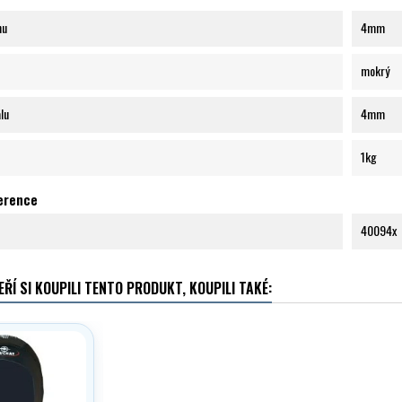
nu
4mm
mokrý
lu
4mm
1kg
ference
40094x
EŘÍ SI KOUPILI TENTO PRODUKT, KOUPILI TAKÉ: