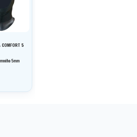
T
A COMFORT 5
jemného 5mm