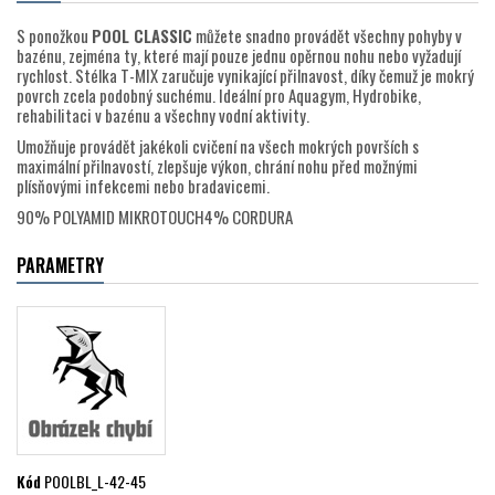
S ponožkou
POOL CLASSIC
můžete snadno provádět všechny pohyby v
bazénu, zejména ty, které mají pouze jednu opěrnou nohu nebo vyžadují
rychlost. Stélka T-MIX zaručuje vynikající přilnavost, díky čemuž je mokrý
povrch zcela podobný suchému. Ideální pro Aquagym, Hydrobike,
rehabilitaci v bazénu a všechny vodní aktivity.
Umožňuje provádět jakékoli cvičení na všech mokrých površích s
maximální přilnavostí, zlepšuje výkon, chrání nohu před možnými
plísňovými infekcemi nebo bradavicemi.
90% POLYAMID MIKROTOUCH4% CORDURA
PARAMETRY
Kód
POOLBL_L-42-45