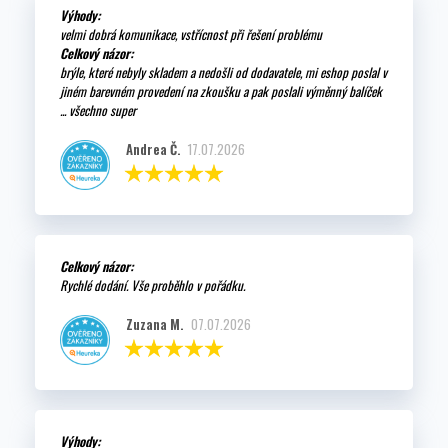
Výhody:
velmi dobrá komunikace, vstřícnost při řešení problému
Celkový názor:
brýle, které nebyly skladem a nedošli od dodavatele, mi eshop poslal v
jiném barevném provedení na zkoušku a pak poslali výměnný balíček
... všechno super
Andrea Č.
17.07.2026
Celkový názor:
Rychlé dodání. Vše proběhlo v pořádku.
Zuzana M.
07.07.2026
Výhody: