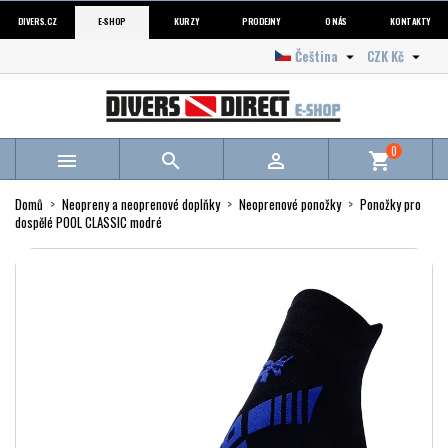
DIVERS.CZ
E-SHOP
KURZY
PRODEJNY
O NÁS
KONTAKTY
Čeština
CZK Kč


0



shopping_cart
Domů
Neopreny a neoprenové doplňky
Neoprenové ponožky
Ponožky pro
dospělé POOL CLASSIC modré