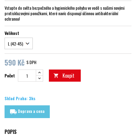
Vstupte do světa bezpečného a hygienického pohybu ve vodě s našimi novými
protiskluzovými ponožkami, které navíc disponují účinnou antibakteriální
ochranou!
Velikost
590 Kč
S DPH
Koupit
Počet

Sklad Praha: 3ks
Doprava a cena
local_shipping
POPIS