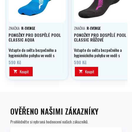
ZNAČKA:
R-EVENGE
ZNAČKA:
R-EVENGE
PONOŽKY PRO DOSPĚLÉ POOL
PONOŽKY PRO DOSPĚLÉ POOL
CLASSIC AQUA
CLASSIC RŮŽOVÉ
Vstupte do světa bezpečného a
Vstupte do světa bezpečného a
hygienického pohybu ve vodě s
hygienického pohybu ve vodě s
našimi novými protiskluzovými
našimi novými protiskluzovými
590 Kč
590 Kč
ponožkami, které navíc disponují
ponožkami, které navíc disponují
účinnou antibakteriální ochranou!
účinnou antibakteriální ochranou!
Koupit
Koupit


OVĚŘENO NAŠIMI ZÁKAZNÍKY
Prohlédněte si vybraná hodnocení našich zákazníků.