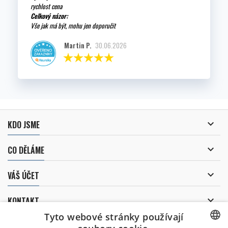
rychlost cena
Celkový názor:
Vše jak má být, mohu jen doporučit
Martin P.
30.06.2026

KDO JSME

CO DĚLÁME

VÁŠ ÚČET

KONTAKT
Tyto webové stránky používají
ODBĚR NOVINEK