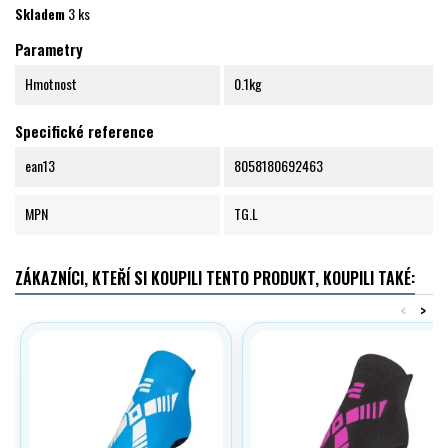
Skladem
3 ks
Parametry
Hmotnost
0.1kg
Specifické reference
ean13
8058180692463
MPN
TG.L
ZÁKAZNÍCI, KTEŘÍ SI KOUPILI TENTO PRODUKT, KOUPILI TAKÉ:
<
>