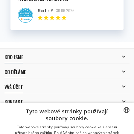
Martin P.
30.06.2026

KDO JSME

CO DĚLÁME

VÁŠ ÚČET

KONTAKT
Tyto webové stránky používají
ODBĚR NOVINEK
soubory cookie.
CZECH
Tyto webové stránky používají soubory cookie ke zlepšení
uživatelského zážitku. Používáním našich webových stránek