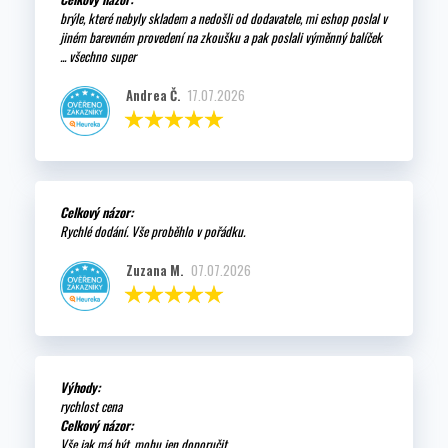
brýle, které nebyly skladem a nedošli od dodavatele, mi eshop poslal v
jiném barevném provedení na zkoušku a pak poslali výměnný balíček
... všechno super
Andrea Č.
17.07.2026
Celkový názor:
Rychlé dodání. Vše proběhlo v pořádku.
Zuzana M.
07.07.2026
Výhody:
rychlost cena
Celkový názor:
Vše jak má být, mohu jen doporučit