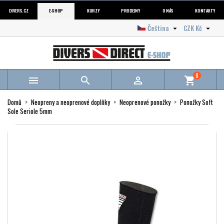
DIVERS.CZ
E-SHOP
KURZY
PRODEJNY
O NÁS
KONTAKTY
Čeština
CZK Kč


0



shopping_cart
Domů
Neopreny a neoprenové doplňky
Neoprenové ponožky
Ponožky Soft
Sole Seriole 5mm