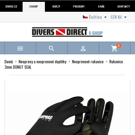
DIVERS.CZ
E-SHOP
KURZY
PRODEJNY
O NÁS
KONTAKTY
Čeština
CZK Kč


0



shopping_cart
Domů
Neopreny a neoprenové doplňky
Neoprenové rukavice
Rukavice
3mm DONUT SEAL