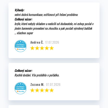
Výhody:
velmi dobrá komunikace, vstřícnost při řešení problému
Celkový názor:
brýle, které nebyly skladem a nedošli od dodavatele, mi eshop poslal v
jiném barevném provedení na zkoušku a pak poslali výměnný balíček
... všechno super
Andrea Č.
17.07.2026
Celkový názor:
Rychlé dodání. Vše proběhlo v pořádku.
Zuzana M.
07.07.2026