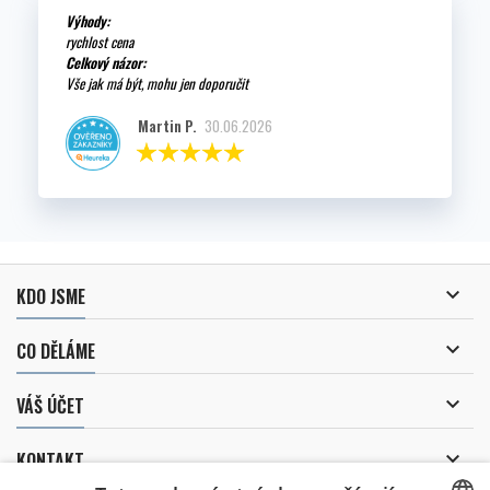
Výhody:
rychlost cena
Celkový názor:
Vše jak má být, mohu jen doporučit
Martin P.
30.06.2026

KDO JSME

CO DĚLÁME

VÁŠ ÚČET

KONTAKT