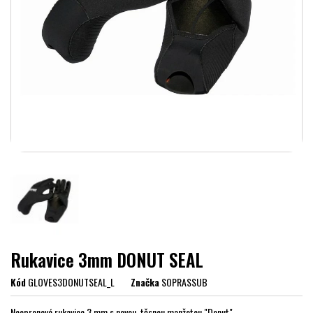
Rukavice 3mm DONUT SEAL
Kód
GLOVES3DONUTSEAL_L
Značka
SOPRASSUB
Neoprenové rukavice 3 mm s novou, těsnou manžetou "Donut"