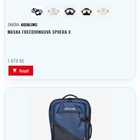
modrá
bílá/zlatá
černá
černá/zlatá
transparentní/mirrore
ZNAČKA:
AQUALUNG
MASKA FREEDIVINGOVÁ SPHERA X
1 679 Kč
Koupit
