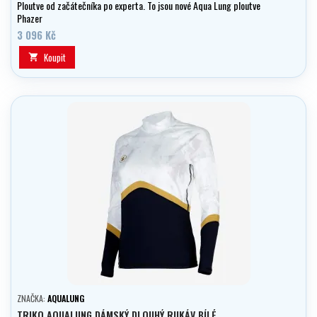
Ploutve od začátečníka po experta. To jsou nové Aqua Lung ploutve
Phazer
3 096 Kč
Koupit

ZNAČKA:
AQUALUNG
TRIKO AQUALUNG DÁMSKÝ DLOUHÝ RUKÁV BÍLÉ