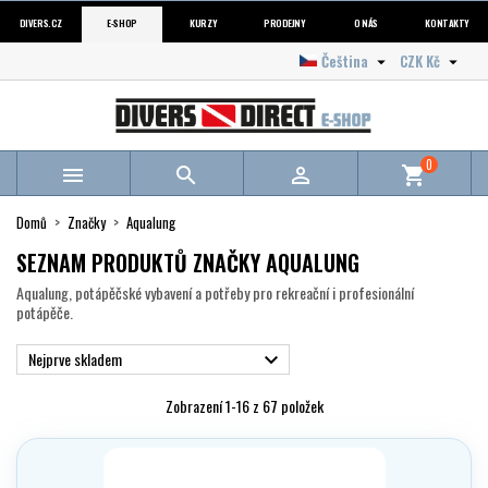
DIVERS.CZ
E-SHOP
KURZY
PRODEJNY
O NÁS
KONTAKTY
Čeština
CZK Kč


0



shopping_cart
Domů
Značky
Aqualung
SEZNAM PRODUKTŮ ZNAČKY AQUALUNG
Aqualung, potápěčské vybavení a potřeby pro rekreační i profesionální
potápěče.
Nejprve skladem

Zobrazení 1-16 z 67 položek