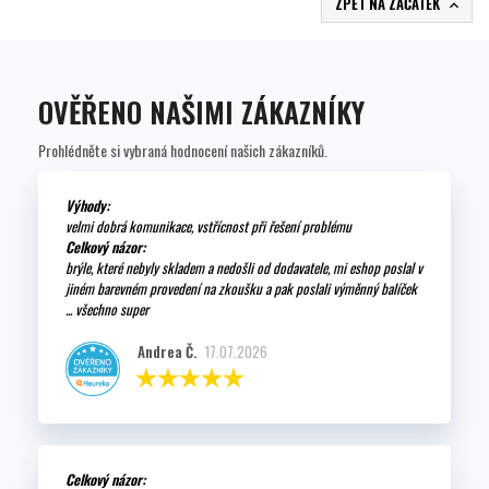
ZPĚT NA ZAČÁTEK

OVĚŘENO NAŠIMI ZÁKAZNÍKY
Prohlédněte si vybraná hodnocení našich zákazníků.
Výhody:
velmi dobrá komunikace, vstřícnost při řešení problému
Celkový názor:
brýle, které nebyly skladem a nedošli od dodavatele, mi eshop poslal v
jiném barevném provedení na zkoušku a pak poslali výměnný balíček
... všechno super
Andrea Č.
17.07.2026
Celkový názor: