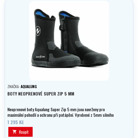
ZNAČKA:
AQUALUNG
BOTY NEOPRENOVÉ SUPER ZIP 5 MM
Neoprenové boty Aqualung Super Zip 5 mm jsou navrženy pro
maximální pohodlí a ochranu při potápění. Vyrobené z 5mm silného
neoprenu, tyto boty poskytují vynikající tepelnou izolaci a zároveň
1 295 Kč
zajišťují pohodlné nošení.
Koupit
