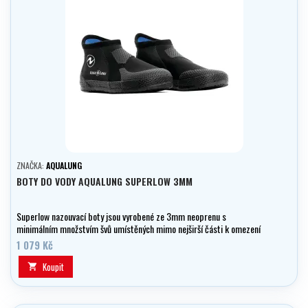
ZNAČKA:
AQUALUNG
BOTY DO VODY AQUALUNG SUPERLOW 3MM
Superlow nazouvací boty jsou vyrobené ze 3mm neoprenu s
minimálním množstvím švů umístěných mimo nejširší části k omezení
vnitřního tření.
1 079 Kč
Koupit
