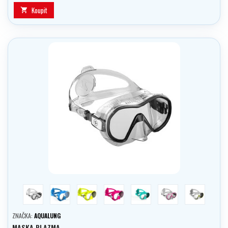
Koupit

trans/černá
modrá
žlutá
růžová
tyrkysová
šedá/růžová
šedá/žlutá
ZNAČKA:
AQUALUNG
MASKA PLAZMA