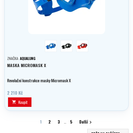
modrá
černá
červená/černá
ZNAČKA:
AQUALUNG
MASKA MICROMASK X
Revoluční konstrukce masky Micromask X
2 210 Kč
Koupit

1
2
3
…
5
Další
