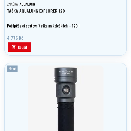
ZNAČKA:
AQUALUNG
TAŠKA AQUALUNG EXPLORER 120
Potápěčská cestovní taška na kolečkách – 120 l
4 776 Kč
Koupit

Nové