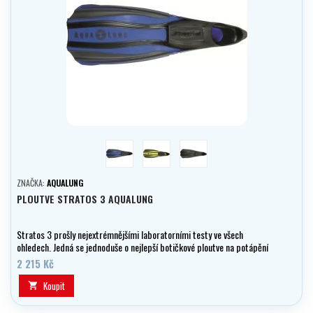
modrá
žlutá
black
ZNAČKA:
AQUALUNG
PLOUTVE STRATOS 3 AQUALUNG
Stratos 3 prošly nejextrémnějšími laboratorními testy ve všech
ohledech. Jedná se jednoduše o nejlepší botičkové ploutve na potápění
/ šnorchlování.
2 215 Kč
Koupit
