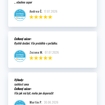
... všechno super
Andrea Č.
17.07.2026
Celkový názor:
Rychlé dodání. Vše proběhlo v pořádku.
Zuzana M.
07.07.2026
Výhody:
rychlost cena
Celkový názor:
Vše jak má být, mohu jen doporučit
Martin P.
30.06.2026