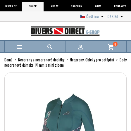
DIVERS.CZ
E-SHOP
KURZY
PRODEJNY
O NÁS
KONTAKTY
Čeština
CZK Kč


0



shopping_cart
Domů
Neopreny a neoprenové doplňky
Neopreny, Obleky pro potápění
Body
neoprénové dámské 1/1 mm s mini zipem