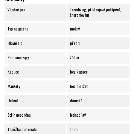
Vhodné pro
freediving, přístrojové potápění,
šnorchlování
Typ neoprenu
mokrý
Hlavní zip
přední
Pomocné zipy
žádné
Kapuce
bez kapuce
Manžety
bez manžet
Určení
dámské
Střih neoprénu
jednodílný
Tloušťka materiálu
1mm