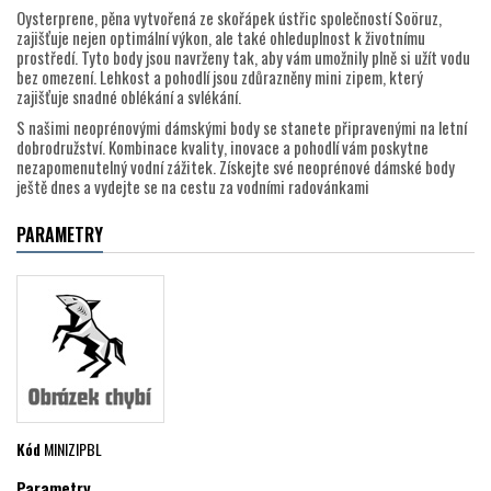
Oysterprene, pěna vytvořená ze skořápek ústřic společností Soöruz,
zajišťuje nejen optimální výkon, ale také ohleduplnost k životnímu
prostředí. Tyto body jsou navrženy tak, aby vám umožnily plně si užít vodu
bez omezení. Lehkost a pohodlí jsou zdůrazněny mini zipem, který
zajišťuje snadné oblékání a svlékání.
S našimi neoprénovými dámskými body se stanete připravenými na letní
dobrodružství. Kombinace kvality, inovace a pohodlí vám poskytne
nezapomenutelný vodní zážitek. Získejte své neoprénové dámské body
ještě dnes a vydejte se na cestu za vodními radovánkami
PARAMETRY
Kód
MINIZIPBL
Parametry