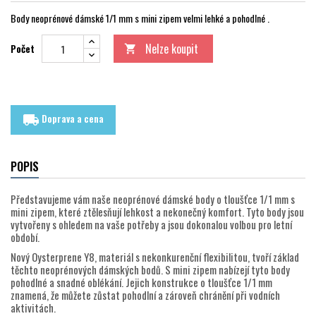
Body neoprénové dámské 1/1 mm s mini zipem velmi lehké a pohodlné .
Nelze koupit
Počet

Doprava a cena
local_shipping
POPIS
Představujeme vám naše neoprénové dámské body o tloušťce 1/1 mm s
mini zipem, které ztělesňují lehkost a nekonečný komfort. Tyto body jsou
vytvořeny s ohledem na vaše potřeby a jsou dokonalou volbou pro letní
období.
Nový Oysterprene Y8, materiál s nekonkurenční flexibilitou, tvoří základ
těchto neoprénových dámských bodů. S mini zipem nabízejí tyto body
pohodlné a snadné oblékání. Jejich konstrukce o tloušťce 1/1 mm
znamená, že můžete zůstat pohodlní a zároveň chránění při vodních
aktivitách.