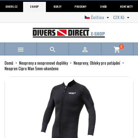
DIVERS.CZ
E-SHOP
KURZY
PRODEJNY
O NÁS
KONTAKTY
Čeština
CZK Kč


0



shopping_cart
Domů
Neopreny a neoprenové doplňky
Neopreny, Obleky pro potápění
Neopren Cipro Man 5mm-ukončeno