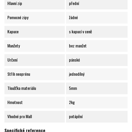
Hlavní zip
přední
Pomocné zipy
žádné
Kapuce
s kapucí v ceně
Manžety
bez manžet
Určení
pánské
Střih neoprénu
jednodílný
Tloušťka materiálu
5mm
Hmotnost
2kg
Vhodné pro Mall
potápění
Specifické reference