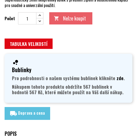
pro snadné a univerzální použití.
Nelze koupit
Počet

TABULKA VELIKOSTÍ
Bublinky
Pro podrobnosti o našem systému bublinek klikněte
zde
.
Nákupem tohoto produktu obdržíte 567 bublinek v
hodnotě 567 Kč, které můžete použít na Váš další nákup.
Doprava a cena
local_shipping
POPIS