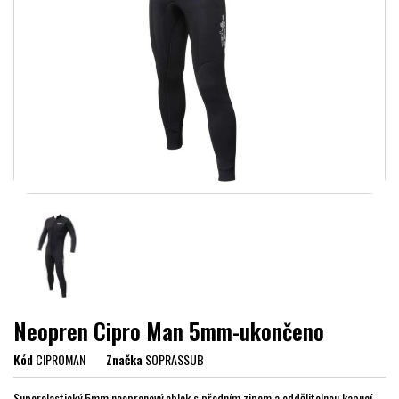
Neopren Cipro Man 5mm-ukončeno
Kód
CIPROMAN
Značka
SOPRASSUB
Superelastický 5mm neoprenový oblek s předním zipem a oddělitelnou kapucí